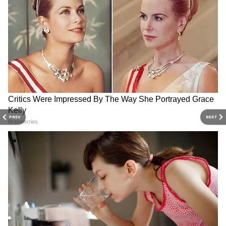
DOWNLOAD APP
RECOMMENDED STORIES
PREV
NEXT
Ceiling Fan Falls in
NEET Controversy: নাগপুরের
Classroom: স্কুল চলাকালীন
পরীক্ষার্থীর পরীক্ষা সেন্টার আবু
ক্লাসে ছাত্রের গায়ে ভেঙে পড়ল
ধাবি! ডাক্তারি পরীক্ষার ২ দিন
সিলিং ফ্যান, রক্তারক্তি কাণ্ড
আগে চরম বিভ্রান্তি