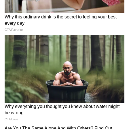
Related Articles
পশ্চিমবঙ্গ দিবসের অনুষ্ঠানে শ্যামাপ্রসাদ মুখোপাধ্যায়কে
স্মরণ মোদী ও শুভেন্দুর, তারকেশ্বরে হল বর্ণাঢ্য অনুষ্ঠান
Weather: ঝড়বৃষ্টির তাণ্ডব চলবে রবিবার পর্যন্ত!
PMMVY Scheme: অন্তঃসত্ত্বা
Ticketless Travel Fine: বিনা
বাংলার এই জেলাগুলিতে বৃষ্টির লাল আর কমলা
মহিলাদের জন্য ৬,০০০ টাকা!
টিকিটে রেল সফরে জরিমানা
সতর্কতা জারি
কেন্দ্রীয় সরকারের এই স্কিমে
আজ থেকে বেড়ে যত টাকা হল
আবেদন করতে কী কী লাগবে?
পুণ্যার্থীদের দল
রাজ্যপাল সংবাদমাধ্যমের সঙ্গে কথা বলার সময়
পুণ্যার্থীদের যাত্রার শুভেচ্ছা জানান। তিনি আশা
প্রকাশ করেন, পুণ্যার্থীরা বাড়ি ফিরে সিকিমের
আতিথেয়তার কথা সকলের সঙ্গে ভাগ করে নেবেন।
পুণ্যার্থীরাও সরকারি সংস্থা এবং কর্তৃপক্ষের
ব্যবস্থাপনায় খুব খুশি। এক পুণ্যার্থী বলেন, "যাত্রাটা
দারুণ হচ্ছে। কর্তৃপক্ষ আমাদের জন্য সবকিছু খুব