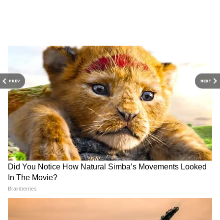
DOWNLOAD APP
PREV
NEXT
Related Articles
West Bengal Cyclone Update: সাগরে ঘণীভূত
নিম্নচাপে বঙ্গে ঘূর্ণিঝড়ের আশঙ্কা, জারি হাই অ্যালার্ট
Jalpaiguri News: রাজ্যে শাসকের পালাবদল,
জলপাইগুড়িতে বর-বউ বদল! হৈচৈ নেটপাড়ায়
গ্রিসে চাকরির অপেক্ষা
জেরায় আরও জানা যায়, পাঁচজনই আলাদা