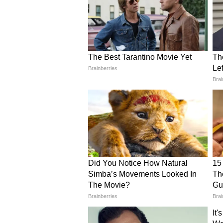
অফিসার কমান্ডিং-ইন-চিফ হিসেবে দা
একাডেমি এবং ইন্ডিয়ান মিলিটারি এক
গাড়োয়াল রাইফেলসের ৮ম ব্যাটালিয
সার্ভিসেস কমান্ড অ্যান্ড স্টাফ কলে
কলেজেরও প্রাক্তন ছাত্র। তিনি কিং
মাদ্রাজ বিশ্ববিদ্যালয় থেকে প্রতির
অর্জন করেছেন।
চার দশকেরও বেশি সময় ধরে বিস্তৃত
রাজা সুব্রামানি বিভিন্ন সংঘাতপূর্ণ অ
কমান্ড, স্টাফ ও প্রশিক্ষণমূলক—এমন
'অপারেশন রাইনো'-এর অধীনে সন্ত্র
রাইফেলসের নেতৃত্ব দিয়েছিলেন; এছাড়
অত্যন্ত চ্যালেঞ্জিং ও জটিল পরিস্থিতি
দেন। তিনি ভারতীয় সেনাবাহিনীর পশ্চ
কর্পস'—২ কর্পসেরও নেতৃত্ব দিয়েছিল