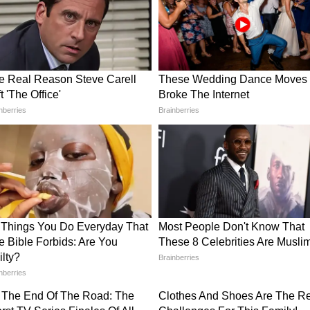
য়িত্ব পালন করেছেন। এই কর্তা ন্যাশনাল ডিফেন্স
াডেমির প্রাক্তন ছাত্র। ১৯৮৫ সালের ১৪ ডিসেম্বর তিনি
়নে কমিশন লাভ করেন। তিনি ব্রিটেনের জয়েন্ট
জ এবং নয়াদিল্লিতে অবস্থিত ন্যাশনাল ডিফেন্স
স কলেজ লন্ডন থেকে 'মাস্টার অফ আর্টস' ডিগ্রি এবং
ক্ষা গবেষণায় (Defence Studies) এম.ফিল. ডিগ্রি
 তাঁর কর্মজীবনে, লেফটেন্যান্ট জেনারেল এন.এস.
ঞ্চল ও বৈচিত্র্যময় ভূখণ্ডে দায়িত্ব পালন করেছেন এবং
 বহু গুরুত্বপূর্ণ পদে অধিষ্ঠিত ছিলেন। আসামে
াস দমন অভিযানের সময় তিনি ১৬ গাড়োয়াল
া জম্মু ও কাশ্মীরে ১৬৮ ইনফ্যান্ট্রি ব্রিগেড এবং এক
তে সেন্ট্রাল সেক্টরে ১৭ মাউন্টেন ডিভিশনেরও নেতৃত্ব
িমাঞ্চলের প্রধান আক্রমণকারী বাহিনী বা 'স্ট্রাইক
েন।