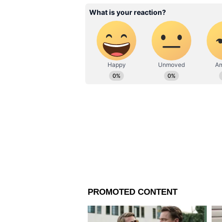
হয়েছিল এবং সর্বপ্রথম জেনারেল বি
বাহিনীর মধ্যে সমন্বয় জোরদার করত
দেশের সামরিক প্রস্তুতি বৃদ্ধি করতে
জেনারেল এন.এস. রাজা সুব্রামানি ১
সচিবালয়ে সামরিক উপদেষ্টা হিসেবে
২০২৪ থেকে ৩১ জুলাই, ২০২৫ পর্যন্ত
Staff) হিসেবে এবং মার্চ ২০২৩ থেকে 