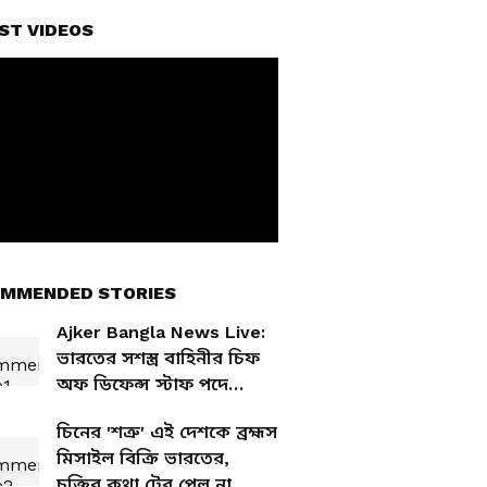
ST VIDEOS
MMENDED STORIES
Ajker Bangla News Live:
ভারতের সশস্ত্র বাহিনীর চিফ
অফ ডিফেন্স স্টাফ পদে
দায়িত্ব নিলেন এনএস রাজা
চিনের 'শত্রু' এই দেশকে ব্রহ্মস
সুব্রামানি
মিসাইল বিক্রি ভারতের,
চুক্তির কথা টের পেল না