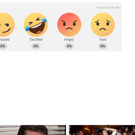
পিন রাওয়াত এই পদে দায়িত্ব পালন করেছিলেন। তিন
ে এবং সমন্বিত পরিকল্পনা ও অভিযানের মাধ্যমে
 এই পদটি প্রবর্তন করা হয়েছিল।
 সেপ্টেম্বর, ২০২৫ সাল থেকে জাতীয় নিরাপত্তা পরিষদ
 দায়িত্ব পালন করছেন। এর আগে, তিনি ১ জুলাই,
 সেনাবাহিনীর উপ-প্রধান (Vice Chief of the Army
জুন ২০২৪ পর্যন্ত সেন্ট্রাল কমান্ডের জেনারেল