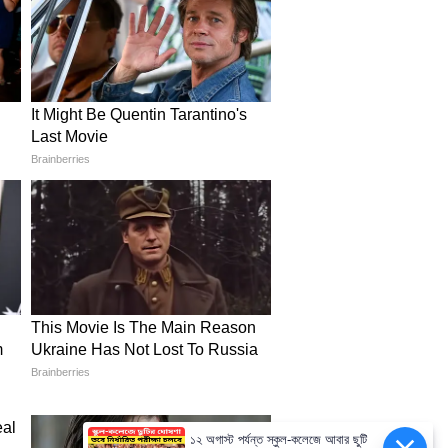
১২ অগাস্ট পর্যন্ত স্কুল-কলেজে আবার ছুটি