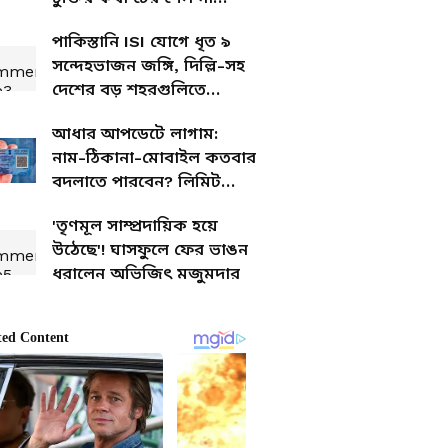
কাক-পক্ষী
পাকিস্তানি ISI যোগে ধৃত ৯
সন্দেহভাজন জঙ্গি, দিল্লি-সহ
দেশের বড় শহরগুলিতে
পরিকল্পনা
আধার আপডেটে লাগাম:
নাম-ঠিকানা-মোবাইল কতবার
বদলাতে পারবেন? লিমিট
পেরোলেই বিপদ
'তৃণমূল সাম্প্রদায়িক হয়ে
উঠেছে'! ঘাসফুলে ফের ভাঙন
ধরালেন অভিজিৎ মজুমদার