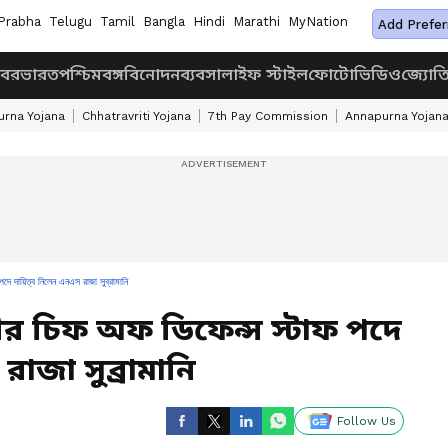
Prabha
Telugu
Tamil
Bangla
Hindi
Marathi
MyNation
Add Prefer
খবর
ভারত
পশ্চিমবঙ্গ
বিনোদন
ব্যবসা
লাইফ স্টাইল
ফোটো
ভিডিও
জ্যোত
rna Yojana
Chhatravriti Yojana
7th Pay Commission
Annapurna Yojan
পদে দায়িত্ব নিলেন এনএস রাজা সুব্রামানি
নীর চিফ অফ ডিফেন্স স্টাফ পদে
রাজা সুব্রামানি
Follow Us