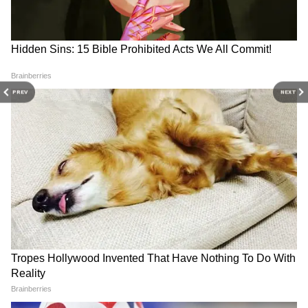
DOWNLOAD APP
RECOMMENDED STORIES
PREV
NEXT
চিনের 'শত্রু' এই দেশকে ব্রহ্মস
পাকিস্তানি ISI যোগে ধৃত ৯
মিসাইল বিক্রি ভারতের, চুক্তির
সন্দেহভাজন জঙ্গি, দিল্লি-সহ
কথা টের পেল না কাক-পক্ষী
দেশের বড় শহরগুলিতে
পরিকল্পনা
ইরানের প্রেসিডেন্টের মৃত্যুতে শোকপ্রকাশ
ভারতের প্রধানমন্ত্রীর