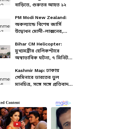
বাড়িতে, গুরুতর আহত ১২
PM Modi New Zealand:
অকল্যান্ডে বিশেষ জার্সি
উদ্বোধন মোদী-লাক্সনের,
ক্রীড়াক্ষেত্রে বিরাট সিদ্ধান্ত
Bihar CM Helicopter:
জানিয়ে দিলেন প্রধানমন্ত্রী
মুখ্যমন্ত্রীর হেলিকপ্টারে
অস্বাভাবিক ঘটনা, ৭ মিনিট
আকাশে স্থির হয়ে ভাসল
Kashmir Map: ঢাকায়
সম্রাটের কপ্টার
সেমিনারে ভারতের ভুল
মানচিত্র, সঙ্গে সঙ্গে প্রতিবাদ
জানাল দিল্লি