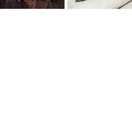
FOLLOW U
 Use
Privacy Policy
CSAM Policy
Complaint Redressal - Website
Complianc