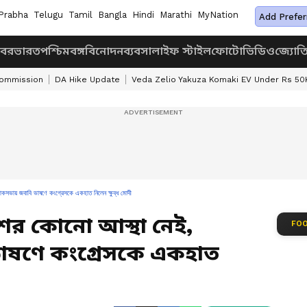
Prabha
Telugu
Tamil
Bangla
Hindi
Marathi
MyNation
Add Prefer
খবর
ভারত
পশ্চিমবঙ্গ
বিনোদন
ব্যবসা
লাইফ স্টাইল
ফোটো
ভিডিও
জ্যোত
Commission
DA Hike Update
Veda Zelio Yakuza Komaki EV Under Rs 50
কসভায় জবাবি ভাষণে কংগ্রেসকে একহাত নিলেন ক্ষুব্ধ মোদী
শের কোনো আস্থা নেই,
FOO
ষণে কংগ্রেসকে একহাত