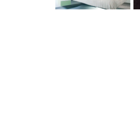
About Website
Terms Of