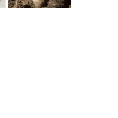
S ON
e Report Digital
Investors