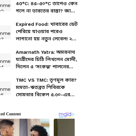
40°C: ৪৫-৫০°C তাপেও কেন
গলে না ভারতের রাস্তা? জানুন
আসল কারণ
Expired Food: খাবারের ডেট
পেরিয়ে যাওয়ার পরেও
লাগানো হয় নতুন লেবেল! ২০
লক্ষ টাকার মাল-সহ পর্দাফাঁস
Amarnath Yatra: অমরনাথ
যাত্রীদের চিঠি লিখলেন মোদী,
দিলেন ৫ 'সংকল্প' পালনের
ডাক
TMC VS TMC: তৃণমূল কার?
মমতা-ঋতব্রত শিবিরকে
সোমবার বিকেল ৫.৩০-এর
মধ্যে জবাবের নির্দেশ ECI-এর