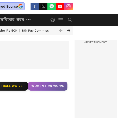
red Source
িষ
বিশ্বের খবর
nder Rs 50K
8th Pay Commission
Chhatravriti Yojana
WB Annapurna Yo
TBALL WC '26
WOMEN T-20 WC '26