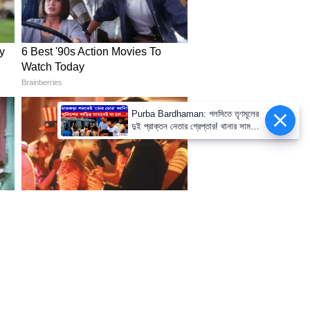
Purba Bardhaman: গলসিতে তৃণমূলের
দুই প্রাক্তন নেতার গ্রেপ্তার! থানার সামনেই
উঠল 'চোর চোর' স্লোগান