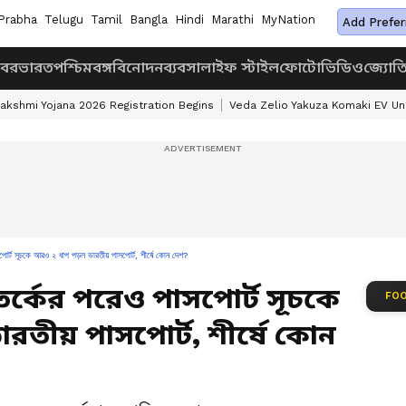
Prabha
Telugu
Tamil
Bangla
Hindi
Marathi
MyNation
Add Prefer
খবর
ভারত
পশ্চিমবঙ্গ
বিনোদন
ব্যবসা
লাইফ স্টাইল
ফোটো
ভিডিও
জ্যোত
akshmi Yojana 2026 Registration Begins
Veda Zelio Yakuza Komaki EV U
সূচকে আরও ২ ধাপ পড়ল ভারতীয় পাসপোর্ট, শীর্ষে কোন দেশ?
র্কের পরেও পাসপোর্ট সূচকে
FOO
রতীয় পাসপোর্ট, শীর্ষে কোন