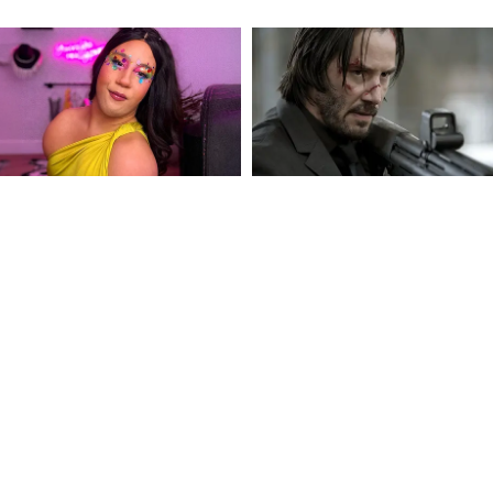
্ত্রী মোদীর নেতৃত্ব ও দৃষ্টিভঙ্গির প্রশংসা করেন এবং
ে অভিনন্দন জানান। তিনি এক্স-এ লেখেন, "আজ
মেয়াদের নির্বাচিত প্রধানমন্ত্রী শ্রী @narendramodi
 'বিকশিত ভারত-বিকশিত উত্তরপ্রদেশ' গড়ার লক্ষ্যে
গায়।"
ি জোসেফ বিজয়ও প্রধানমন্ত্রীর সঙ্গে দেখা করে আলোচনা
ন্ত্রী থিরু @TVKVijayHQ প্রধানমন্ত্রী
েছেন।"
 সরকার সম্প্রতি ক্ষমতায় ১২ বছর পূর্ণ করেছে। গত ১০
ন থাকা নির্বাচিত প্রধানমন্ত্রী হয়েছেন। নীতি
৪৭'-এর রূপকল্প, সমবায় যুক্তরাষ্ট্রীয় কাঠামোকে
র্বিক উন্নয়নের মতো বিষয়গুলি নিয়েও আলোচনা হয়।