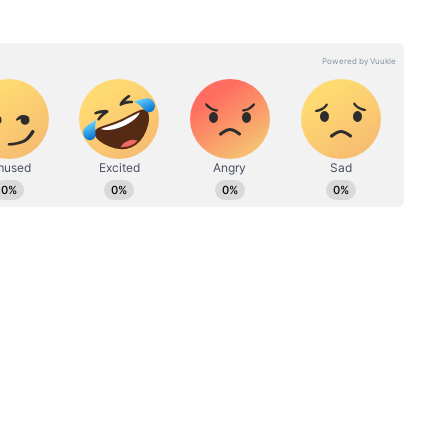
াসংকটে
ফর্মের সাধারণ সমস্যার সহজ উপায়
ন্ত্রী হিসেবে জওহরলাল নেহরুর রেকর্ড টপকে যাওয়ার
-এ একটি পোস্টে তিনি জানান, জম্মু ও কাশ্মীরের
 অর্থনীতি, উন্নয়ন এবং পর্যটনের প্রসার নিয়ে
তিনি লেখেন, "জম্মু ও কাশ্মীরের জন্য গুরুত্বপূর্ণ
য় প্রধানমন্ত্রী @narendramodi জি-র সঙ্গে দেখা
পদে থাকার এই মাইলফলকের জন্য অভিনন্দন
খ্যমন্ত্রী ডিকে শিবকুমারের সঙ্গে বৈঠকের ছবি শেয়ার
ানমন্ত্রীকে একটি দেবতার মূর্তি উপহার দিচ্ছেন।
্ত্রী শ্রী @DKShivakumar প্রধানমন্ত্রী
ছেন।" বৈঠকের পর শিবকুমার জানান, কর্নাটকের
এবং রাজ্যের আকাঙ্ক্ষা পূরণে তিনি কেন্দ্রের সাহায্য