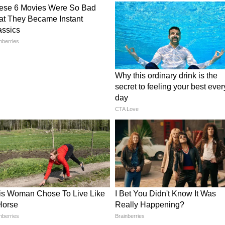
োচনাকে "গঠনমূলক" বলে উল্লেখ করেন। তিনি
েবে দায়িত্ব নেওয়ার পর আজ প্রথমবার নয়াদিল্লিতে
dramodi-র সঙ্গে দেখা করলাম। পরিকাঠামো, বিনিয়োগ,
্রকল্পের মতো বিষয়গুলি নিয়ে আমাদের মধ্যে
ও বলেন, "শক্তিশালী কর্নাটক" গড়তে কেন্দ্রের
শাবাদী।
ডিও প্রধানমন্ত্রীর সঙ্গে দেখা করেন এবং তাঁকে নন্দীর
MO তাঁদের বৈঠকের ছবি শেয়ার করে লেখে,
anth_anumula প্রধানমন্ত্রী @narendramodi-র সঙ্গে
্যের গুরুত্বপূর্ণ প্রকল্পগুলির অনুমোদন দ্রুত করার
েন। এর মধ্যে রয়েছে হায়দরাবাদ মেট্রো রেলের সম্প্রসারণ,
 ও আদিলবাদে বিমানবন্দর তৈরির মতো প্রকল্প।
্যনাথের সঙ্গেও প্রধানমন্ত্রীর বৈঠকের ছবি শেয়ার