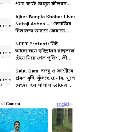
প্যান কার্ড! জানুন কীভাবে
হাতে পাবেন নতুন ই-প্যান
Ajker Bangla Khabar Live:
কার্ড
Netaji Ashes - "নেতাজির
চিতাভস্ম ভারতে ফেরাতে
সুপ্রিম কোর্টে আবেদন কন্যার,
NEET Protest: নিট
নতুন করে জোরালো বিতর্ক!
আন্দোলনে হাইড্রামা! রাহুলকে
টেনে নিয়ে গেল পুলিশ, কী
বললেন প্রিয়াঙ্কা? পাল্টা দিল
Salal Dam: জম্মু ও কাশ্মীরে
বিজেপ
প্রবল বৃষ্টি, ফুঁসছে চেনাব, খুলে
দেওয়া হল সালাল ড্যামের সব
গেট