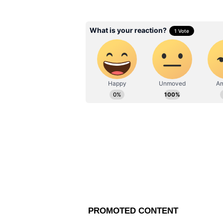
ভাঙনের মুখে দাঁড়িয়ে মহ
মমতা
এদিকে, ওমর আবদুল্লা টানা প্রধানম
জন্য মোদীকে শুভেচ্ছা জানান। এক্স
রাজ্যের মর্যাদা দ্রুত ফিরিয়ে দেওয়া,
প্রধানমন্ত্রীর সঙ্গে তাঁর কথা হয়েছে। 
বিষয়গুলি নিয়ে আলোচনা করতে মাননী
করলাম। আমি তাঁকে টানা ১২ বছর 
জানিয়েছি।"
অন্য একটি পোস্টে PMO কর্নাটকের মু
করে। ছবিতে দেখা যায়, শিবকুমার প্রধ
ক্যাপশনে লেখা হয়, "কর্নাটকের মুখ্যমন
@narendramodi-র সঙ্গে দেখা করে
উন্নয়ন নিয়ে তাঁদের মধ্যে কথা হয়েছে 
চেয়েছেন।