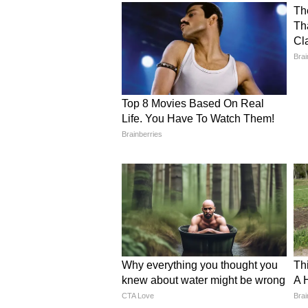
এক্স-এ একটি পোস্টে তিনি এই আল
লেখেন, "কর্নাটকের মুখ্যমন্ত্রী হিস
মাননীয় প্রধানমন্ত্রী শ্রী @naren
সেচ, উদ্ভাবন এবং জনকল্যাণমূলক প
গঠনমূলক আলোচনা হয়েছে।" তিনি আর
সঙ্গে একযোগে কাজ করতে তিনি আ
তেলেঙ্গানার মুখ্যমন্ত্রী এ রেবন্ত রেড্
একটি রুপোর মূর্তি উপহার দেন। P
"তেলেঙ্গানার মুখ্যমন্ত্রী শ্রী @rev
দেখা করেছেন।"
বৈঠক প্রসঙ্গে রেড্ডি জানান, তিনি রাজ
জন্য প্রধানমন্ত্রীর হস্তক্ষেপ চেয়েছ
রিজিওনাল রিং রোড এবং ওয়ারাঙ্গল
উত্তরপ্রদেশের মুখ্যমন্ত্রী যোগী আদিত