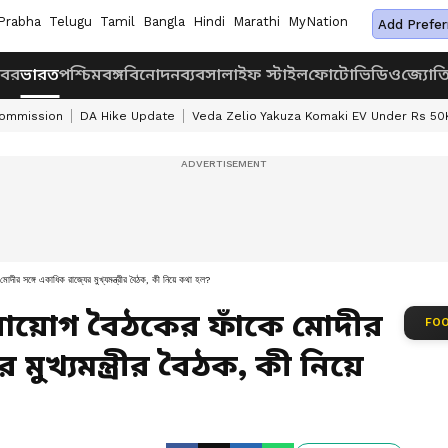
Prabha
Telugu
Tamil
Bangla
Hindi
Marathi
MyNation
Add Prefer
খবর
ভারত
পশ্চিমবঙ্গ
বিনোদন
ব্যবসা
লাইফ স্টাইল
ফোটো
ভিডিও
জ্যোত
Commission
DA Hike Update
Veda Zelio Yakuza Komaki EV Under Rs 50
 সঙ্গে একাধিক রাজ্যের মুখ্যমন্ত্রীর বৈঠক, কী নিয়ে কথা হল?
 আয়োগ বৈঠকের ফাঁকে মোদীর
FOO
 মুখ্যমন্ত্রীর বৈঠক, কী নিয়ে