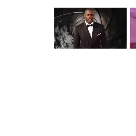
করেছে PMO। যোগী আদিত্যনাথ প্রধানমন
পদে ১২ বছর পূর্ণ করার জন্য তাঁক
নয়াদিল্লিতে ভারতের ইতিহাসে দীর্ঘতম 
জি-র সঙ্গে সৌজন্য সাক্ষাৎ করেছি।
আপনার দেখানো পথ নতুন শক্তি জো
এ ছাড়া, তামিলনাড়ুর মুখ্যমন্ত্রী স
করেন। PMO লেখে, "তামিলনাড়ুর মুখ্যম
@narendramodi-র সঙ্গে দেখা কর
প্রসঙ্গত, নরেন্দ্র মোদী নেতৃত্বাধীন
জুন তিনি টানা মেয়াদে সবচেয়ে বেশি দি
আয়োগের এই বৈঠকে 'বিকশিত ভারত ২০
শক্তিশালী করা এবং রাজ্যগুলির সা