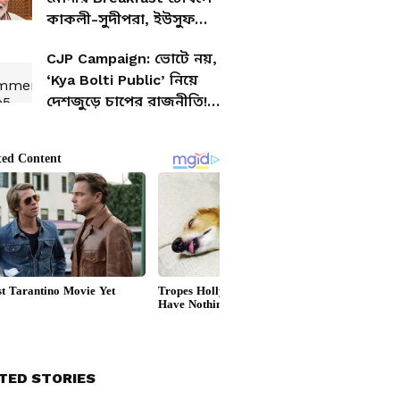
কাকলী-সুদীপরা, ইউসুফ
পাঠানরা কি থাকবেন?
CJP Campaign: ভোটে নয়,
‘Kya Bolti Public’ নিয়ে
দেশজুড়ে চাপের রাজনীতি!
ঘোষণা অভিজিৎ-সৌরভদের
TED STORIES