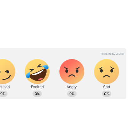
ের আগেই
Annapurna Bhandar-এর ৩০০০
 ১০টি
টাকা পেতেই হবে! অন্নপূর্ণা ভাণ্ডার
ফর্মের সাধারণ সমস্যার সহজ উপায়