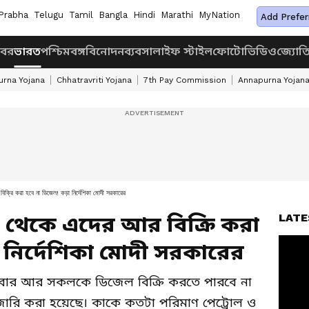
Prabha
Telugu
Tamil
Bangla
Hindi
Marathi
MyNation
Add Prefer
খবর
ভারত
পশ্চিমবঙ্গ
বিনোদন
ব্যবসা
লাইফ স্টাইল
ফোটো
ভিডিও
জ্যোত
rna Yojana
Chhatravriti Yojana
7th Pay Commission
Annapurna Yojan
 করা হবে না ডিজেল! কড়া নির্দেশিকা মোদী সরকারের
LATE
 থেকে এদের আর বিক্রি করা
 নির্দেশিকা মোদী সরকারের
বার আর সকলকে ডিজেল বিক্রি করতে পারবে না
কা জারি করা হয়েছে। কাকে কতটা পরিমাণ পেট্রোল ও