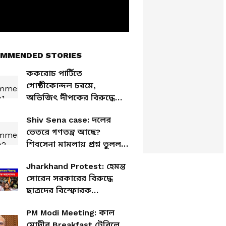
MMENDED STORIES
ককরোচ পার্টিতে
গোষ্ঠীকোন্দল চরমে,
অভিজিৎ দীপকের বিরুদ্ধে
ক্ষোভে ফুঁসছেন কর্মীরা
Shiv Sena case: দলের
ভেতরে গণতন্ত্র আছে?
শিবসেনা মামলায় প্রশ্ন তুলল
সুপ্রিম কোর্ট
Jharkhand Protest: হেমন্ত
সোরেন সরকারের বিরুদ্ধে
ছাত্রদের বিস্ফোরক
আন্দোলন! যন্তর মন্তর গ্যাং
PM Modi Meeting: কাল
মিসিং
মোদীর Breakfast টেবিলে