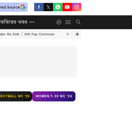
red Source
িষ
বিশ্বের খবর
nder Rs 50K
8th Pay Commission
Chhatravriti Yojana
WB Annapurna Yo
FOOTBALL WC '26
WOMEN T-20 WC '26