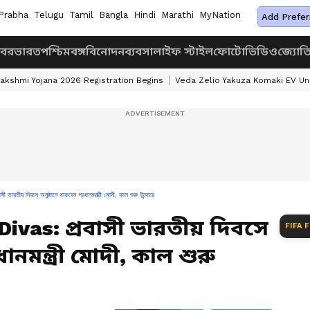
Prabha
Telugu
Tamil
Bangla
Hindi
Marathi
MyNation
Add Prefer
খবর
ভারত
পশ্চিমবঙ্গ
বিনোদন
ব্যবসা
লাইফ স্টাইল
ফোটো
ভিডিও
জ্যোত
akshmi Yojana 2026 Registration Begins
Veda Zelio Yakuza Komaki EV U
 দিবসে অনুষ্ঠানে থাকবেন প্রধানমন্ত্রী মোদী, কাল শুরু ইন্দোরে
Divas: প্রবাসী ভারতীয় দিবসে
FIFA 
ানমন্ত্রী মোদী, কাল শুরু