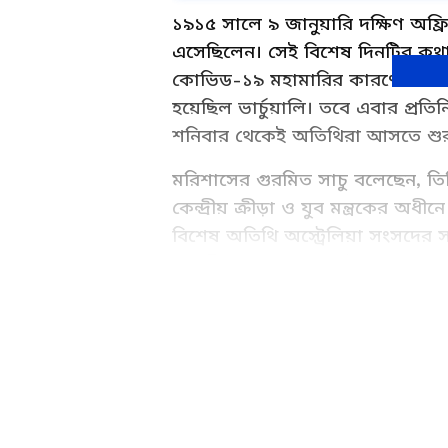
১৯১৫ সালে ৯ জানুয়ারি দক্ষিণ অফ্র
এসেছিলেন। সেই বিশেষ দিনটির কথা
কোভিড-১৯ মহামারির কারণে ২০২১ 
হয়েছিল ভার্চুয়ালি। তবে এবার প্রত
শনিবার থেকেই অতিথিরা আসতে শুর
মরিশাসের গুরমিত সাচু বলেছেন, তি
কেন্দ্রীয় ক্রীড়া ও যুব মন্ত্রকের 
বিশেষ অতিথি অস্ট্রেলিয়া সংসদের 
ভারতীয় কনভেনশনের উদ্বোধন করবেন প
রিপাবলিক অফ গায়ানার প্রেসিডেন্
এবং রিপাবলিক অফ সুরিনামের প্রেসিডে
ABOUT THE AUTHOR
থাকবেন।
WD
Web Desk - ANB