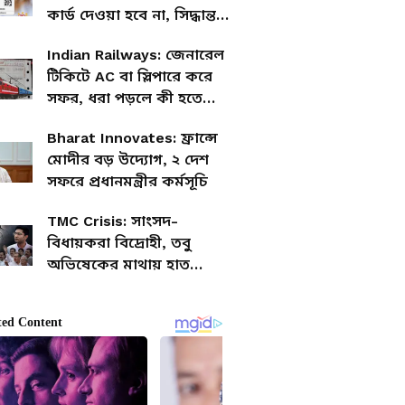
কার্ড দেওয়া হবে না, সিদ্ধান্ত
রাজ্য সরকারের
Indian Railways: জেনারেল
টিকিটে AC বা স্লিপারে করে
সফর, ধরা পড়লে কী হতে
পারে জানেন?
Bharat Innovates: ফ্রান্সে
মোদীর বড় উদ্যোগ, ২ দেশ
সফরে প্রধানমন্ত্রীর কর্মসূচি
TMC Crisis: সাংসদ-
বিধায়করা বিদ্রোহী, তবু
অভিষেকের মাথায় হাত
মমতার— কী লুকিয়ে এর
পেছনে?