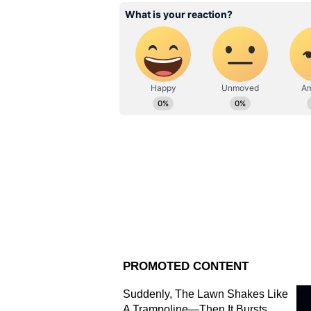
এবার এই অনুষ্ঠানে গুরুত্বপূর্ণ বি
বক্তব্য হল 'সুরক্ষিত যায়, প্রশিক্
হবে। প্রধানমন্ত্রী 'আজাদী কা' থিম
করবেন। অমৃত মহোৎসব - ভারতীয় স্
কর্মকর্তা বলেছেন। আর্জেন্টিনা, অস্ট্র
ইন্দোনেশিয়া, ইতালি, জাপান, দক্ষি
আফ্রিকা, তুরস্ক, যুক্তরাজ্য, মার্কি
প্রতিনিধিরা। ১০ জানুয়ারি রাষ্ট্রপতি দ
একই সঙ্গে তিনি সমাপ্তি অনুষ্ঠানের