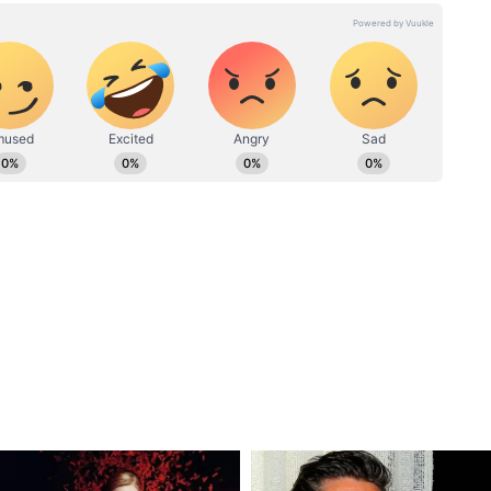
ষয় হল নিরাপদ, আইনগত, সুশৃঙ্খল, দক্ষ অভিবাসন। মূল
ষিত আসে।'স্মারক হিসেবে একটি ডাকটিকিট প্রকাশ করা
ে প্রথমবারের মতো ডিজিটাল PBD প্রদর্শনীরও উদ্বোধন
বাধীনতা সংগ্রামে প্রবাসীদের অবদান', একজন
েলিয়া, ব্রাজিল, কানাডা, চীন, ফ্রান্স, জার্মানি, ভারত,
ণ কোরিয়া, মেক্সিকো, রাশিয়া, সৌদি আরব, দক্ষিণ
ন যুক্তরাষ্ট্র এবং ইউরোপীয় ইউনিয়ন থেকে আসছের
্রৌপদী মুর্মু প্রবাসী ভারতীয় সম্মান প্রদান করবেন।
ও সভাপতিত্ব করবেন।