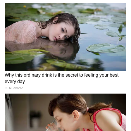
রাজনীতিতে এই দুটি দিনেরই নিজস্ব গুরুত্ব রয়েছে।
জলপাইগুড়িতে চাঞ্চল্য
বড় আপডেট
এবারের যাত্রাপথ তিন হাজার কিলোমিটারের বেশি।
যদিও হিন্দি কেন্দ্রের তিনটি গুরুত্বপূর্ণ রাজ্যে নভেম্বর
ও ডিসেম্বরে নির্বাচনের প্রস্তাব করা হয়েছে। এমন
পরিস্থিতিতে নির্বাচনী দাঙ্গায় ব্যস্ত থাকবেন তিন
রাজ্যের সব প্রবীণ নেতারা। সে কারণে ২ অক্টোবরের
আগে যাত্রা শুরু হওয়ার সম্ভাবনা বেশি। যদি রাহুল
Jharkhand Protest:
Assam Floods: জোরহাটে জল
গান্ধী ১৫ই আগস্ট থেকে তার যাত্রা শুরু করেন,
রাজনৈতিক আশ্রয় নয়, যুবকরা
নামছে, কিন্তু অসম জুড়ে বন্যা
তাহলে ১০ অক্টোবরের দিকে রাজস্থানে প্রবেশ করার
বিচার পাবে: আশ্বাস হেমন্ত
পরিস্থিতি এখনও ভয়াবহ, মৃত ৯৯
সোরেনের
সম্ভাবনা রয়েছে।
LATEST VIDEOS
Suvendu on Mamata: 'কাদা মাখাবে না
গত বছর কন্যাকুমার থেকে কাশ্মীর পর্যন্ত প্রথম
তো কি আপনাকে দেখে ফুল ছুঁড়বে?' চরম
ভারত জোড়ো যাত্রা শুরু হয়েছিল। এটি ২০২৩
জবাব শুভেন্দুর!
সালের জানুয়ারিতে শেষ হওয়ার কথা ছিল।
কংগ্রেসের মতে, রাহুল এবং তার দল এই যাত্রায়
Sumit Roy News: ২ মাস কোথায় লুকিয়ে