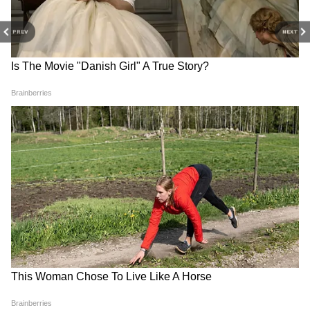
অনেক প্রবীণ ব্যক্তি রাজস্থান সফর করেছেন। গত
PREV
NEXT
দশ মাসে বিজেপি নেতারা জয়পুর, ভরতপুর,
বিকানের, ভিলওয়ারা, আজমির, যোধপুর,
বাঁশওয়ারা, সিকর, হনুমানগড়, দৌসা ভ্রমণ
করেছেন। বিজেপি নেতারা এই যাত্রা ও সমাবেশের
মাধ্যমে কংগ্রেস সরকারকে ক্রমাগত আক্রমণ
RECOMMENDED STORIES
করছেন। এখন রাহুল গান্ধী তার সফরের মাধ্যমে
বিজেপিকে জবাব দেবেন।
১৫ই আগস্ট বা ২রা অক্টোবর থেকে যাত্রা শুরু
হতে পারে
১৫ই আগস্ট বা ২রা অক্টোবর থেকে ভারত জোড়ো
India-Bangladesh Border: চা
8th Pay Commission: অষ্টম
চাষিকে অপহরণ করে বাংলাদেশে
বেতন কমিশনে সরকারি
যাত্রা পর্ব-২ শুরু করার কথা ভাবা হচ্ছে। দেশের
নিয়ে যাওয়ার অভিযোগ,
কর্মচারীদের ছুটির সংখ্যা বাড়বে?