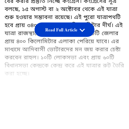
বের করার প্রস্তুতি নিচ্ছে কংগ্রেস। কংগ্রেসের সূত্র
বলছে, ১৫ অগাস্ট বা ২ অক্টোবর থেকে এই যাত্রা
শুরু হওয়ার সম্ভাবনা রয়েছে। এই পুরো যাত্রাপথটি
হবে প্রায় ৩৪০০ থেকে ৩৬০০ কিলোমিটার দীর্ঘ। এই
Read Full Article
যাত্রা রাজস্থানের অন্তত চার থেকে পাঁচটি জেলার
প্রায় ৪০০ কিলোমিটার এলাকা পেরিয়ে যাবে। এর
মাধ্যমে আদিবাসী ভোটারদের মন জয় করার চেষ্টা
করবেন রাহুল। ১০টি লোকসভা এবং প্রায় ৬০টি
বিধানসভা কেন্দ্রকে কেন্দ্র করে এই যাত্রার রুট তৈরি
করা হচ্ছে।
কংগ্রেস দলের সঙ্গে যুক্ত বিশ্বস্ত সূত্র বলছে, বর্তমানে
LATEST VIDEOS
ভারত জোড়ো যাত্রা পর্ব-২-এর প্রস্তুতি চলছে।
আগামী দিনে এর বিস্তারিত বিবরণ জারি করা হবে।
তা চূড়ান্ত করতে ব্যস্ত দলের সভাপতি মল্লিকার্জুন
খাড়গে। কংগ্রেস সভাপতি এবং রাহুল গান্ধী
একসাথে সিদ্ধান্ত নেবেন কখন যাত্রা শুরু হবে,