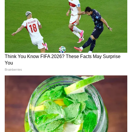
DOWNLOAD APP
মন্ত্রী কে.কে. গোবিন্দদাস একজন বিজেপি নেতা,
যেটি রাজ্য সরকারের জোটের অংশীদার। তবে মন্ত্রী
ও তার পরিবারের সদস্যরা বাড়িতে ছিলেন না।
কর্মকর্তাদের মতে, নিংথোখং এলাকায় মন্ত্রীর
বাড়িতে হামলাকারী ভিড়ের মধ্যে বেশিরভাগ
মহিলাই ছিলেন। তারা গেট, জানালা, কিছু
আসবাবপত্র এবং অনেক ইলেকট্রনিক গ্যাজেট
ভাংচুর করে।
মঙ্গলবার রাতে বিষ্ণুপুরে কয়েকটি বাড়ি পুড়ে যায়