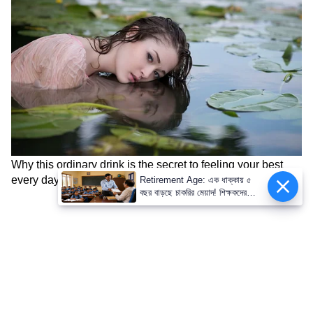
Retirement Age: এক ধাক্কায় ৫
বছর বাড়ছে চাকরির মেয়াদ! শিক্ষকদের
অবসরের বয়স হবে ৬৫ বছর?