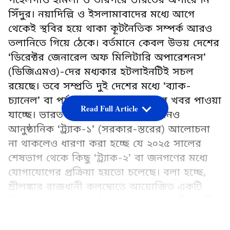
সিঁদুর। নয়াদিল্লি ও ইসলামাবাদের মধ্যে আগে
থেকেই স্থবির হয়ে থাকা কূটনৈতিক সম্পর্ক আরও
তলানিতে গিয়ে ঠেকে। বর্তমানে কেবল উভয় দেশের
‘ডিরেক্টর জেনারেল অফ মিলিটারি অপারেশনস’
(ডিজিএমও)-দের মধ্যকার হটলাইনটিই সচল
রয়েছে। তবে সম্প্রতি দুই দেশের মধ্যে ‘ব্যাক-
চ্যানেল’ বা পর্দার আড়ালে আলোচনার খবর পাওয়া
Read Full Article
যাচ্ছে। ভারত ও পাকিস্তানের মধ্যে কোনও
আনুষ্ঠানিক ‘ট্র্যাক-১’ (সরকার-স্তরের) আলোচনা
না থাকলেও ধারণা করা হচ্ছে যে ২০২৫ সালের
শেষভাগ থেকে কিছু ‘ট্র্যাক-২’ বা জনগণের মধ্যে
যোগাযোগের প্রক্রিয়া হয়তো চলেছে। বলা হচ্ছে,
শ্রীলঙ্কার রাজধানী কলম্বোতে আয়োজিত একটি
নিরাপত্তা সম্মেলনের ফাঁকে উভয় দেশের শীর্ষস্থানীয়
অবসরপ্রাপ্ত প্রতিরক্ষা কর্তা এবং ক্ষমতাসীন
LATEST VIDEOS
প্রশাসনের ঘনিষ্ঠ কিছু ব্যক্তি বৈঠকে মিলিত