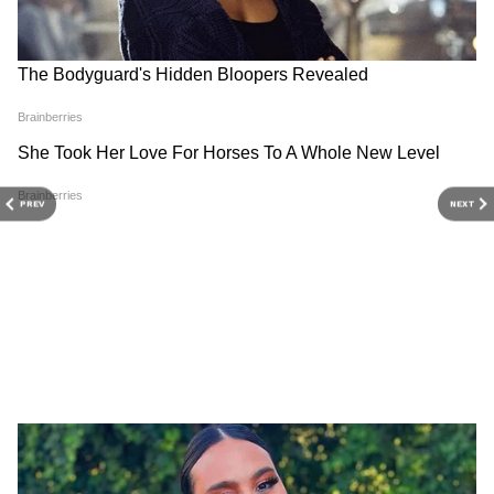
PREV
NEXT
Afghanistan Earthquake:
Mumbai Muharram
আফগানিস্তানের ৬.২ মাত্রার
Capsules: মহরমের মিছিলে বিষ
ভূমিকম্প, কাঁপল দিল্লি-সহ উত্তর
খাওয়ানোর ষড়যন্ত্র, প্রায় ১৫
পশ্চিম ভারত
হাজার ইঁদুর মারার বিষ ক্যাপসুল
উদ্ধার
ভারত ও পাকিস্তানের কর্মকর্তাদের মধ্যে 'ট্র্যাক