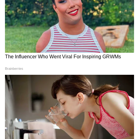
১.৫' সংলাপ
Monsoon 2026: মৌসুমি বায়ু
৩০ জুনের পর ১০, ২০, ৫০ ও ১০০
এগিয়ে আসছে, তাহলে দেশের
টাকার নোট বাতিল হচ্ছে? কী
সব জায়গায় বৃষ্টি হচ্ছে না কেন?
জানাল ব্যাঙ্ক
পাকিস্তানের সংবাদপত্র 'দ্য এক্সপ্রেস ট্রিবিউন' দাবি
করেছে যে, ভারত ও পাকিস্তানের কর্মরত কর্তারা
প্রাক্তন কূটনীতিক, অবসরপ্রাপ্ত সামরিক কর্তা এবং
রাজনীতিবিদদের উপস্থিতিতে একটি 'ট্র্যাক ১.৫'
সংলাপে অংশ নিয়েছেন। প্রতিবেদন অনুযায়ী, এই
সপ্তাহে কলম্বোতে 'ইন্টারন্যাশনাল ইনস্টিটিউট ফর
স্ট্র্যাটেজিক স্টাডিজ' (আইআইএসএস)-এর বার্ষিক
'সাউথ এশিয়া ডায়ালগ'-এর ফাঁকে এই আলোচনা
অনুষ্ঠিত হয়। আইআইএসএস হল লন্ডন-ভিত্তিক
একটি প্রতিষ্ঠান যা বৈশ্বিক নিরাপত্তা, রাজনৈতিক
ঝুঁকি এবং সামরিক সংঘাত নিয়ে কাজ করে। 'দ্য
এক্সপ্রেস ট্রিবিউন'-এর প্রতিবেদনে আরও বলা
হয়েছে যে, ভারতীয় কর্তাদের সঙ্গে এই আলোচনায়
LATEST VIDEOS
পাকিস্তানের ক্ষমতাসীন জোটের একজন সিনিয়র