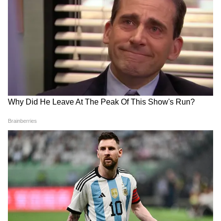
ইসফান্দিয়ার আলি খান পাতৌদি। প্রতিবেদনে
আরও উল্লেখ করা হয়েছে যে, সম্মেলনের সময়
আয়োজিত একটি বিশেষ নৈশভোজে দক্ষিণ ও মধ্য
এশীয় বিষয়ক মার্কিন সহকারী বিদেশসচিব এস
পল কাপুরও যোগ দিয়েছিলেন।
'দ্য এক্সপ্রেস ট্রিবিউন' জানিয়েছে, শ্রীলঙ্কার
গণমাধ্যমে প্রকাশিত প্রতিবেদনেও ভারত ও
পাকিস্তানের প্রতিনিধিদের মধ্যে এই সংলাপের
বিষয়টি নিশ্চিত করা হয়েছে। এতে বলা হয়, এই
আলোচনার মূল উদ্দেশ্য ছিল সংকটকালীন
যোগাযোগের প্রক্রিয়া জোরদার করা এবং সম্ভাব্য
উত্তেজনা বৃদ্ধি রোধ ও তা মোকাবিলার উপায় খুঁজে
বের করা।