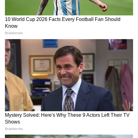
কলম্বোর ওই অনুষ্ঠানে অংশ নেওয়া বিজেপির রাম
মাধব এসব দাবি প্রত্যাখ্যান করেছেন। তিনি বলেন,
নিরাপত্তা বিষয়ক ওই সম্মেলনে তাঁর অংশগ্রহণ ছিল
একটি "বৃহত্তর আঞ্চলিক ফোরাম"-এর অংশ,
কোনও "অনানুষ্ঠানিক দ্বিপাক্ষিক বৈঠক" নয়। মাধব
জানান, এই অনুষ্ঠানের সাথে 'ট্র্যাক ২' আলোচনার
কোনও সম্পর্ক ছিল না এবং বার্ষিক এই সংলাপে
বিভিন্ন দেশের গবেষক, বিশেষজ্ঞ ও কর্তারা অংশ
নিয়েছিলেন।