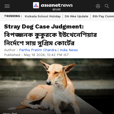
বাংলা
TRENDING :
Kolkata School Holiday
DA Hike Update
8th Pay Comm
Stray Dog Case Judgment:
বিপজ্জনক কুকুরকে ইউথেনেশিয়ার
নির্দেশে সায় সুপ্রিম কোর্টের
Author :
Partha Pratim Chandra
|
India News
Published :
May 19 2026, 12:42 PM IST
stray dog