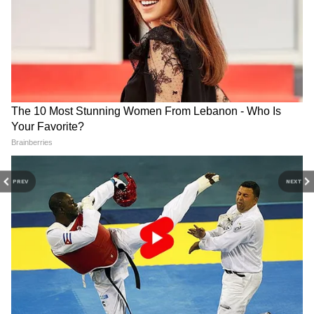
অধিকার সংগঠনগুলিকেও প্রশাসনের সঙ্গে সমন্বয়
রেখে কাজ করার পরামর্শ দিয়েছে সুপ্রিম কোর্ট।
DOWNLOAD APP
আদালতের বক্তব্য, প্রাণী কল্যাণ গুরুত্বপূর্ণ হলেও,
স্পষ্ট বিপদের পরিস্থিতিতে মানুষের বেঁচে থাকার
RECOMMENDED STORIES
অধিকারই অগ্রাধিকার পাবে।
PREV
NEXT
চিনের 'শত্রু' এই দেশকে ব্রহ্মস
পাকিস্তানি ISI যোগে ধৃত ৯
মিসাইল বিক্রি ভারতের, চুক্তির
সন্দেহভাজন জঙ্গি, দিল্লি-সহ
কথা টের পেল না কাক-পক্ষী
দেশের বড় শহরগুলিতে
পরিকল্পনা