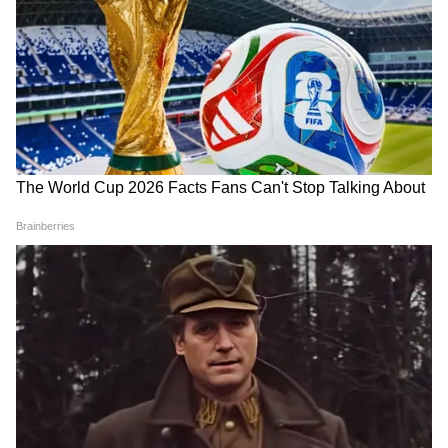
LATEST VIDEOS
Dilip Ghosh: 'কেউ তৃণমূলীদের দলে নিলে
সে সাসপেন্ড হবে', বিজেপি নেতাদের কড়া
বার্তা দিলীপের
অন্নপূর্ণা যোজনা নিয়ে প্রশ্ন তুলে শুভেন্দুকে
আক্রমণ কুণালের, দেখুন কী বলছেন |
Kunal on Annapurna