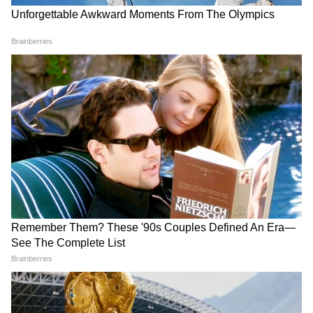
আধার আপডেটে লাগাম: নাম-
'তৃণমূল সাম্প্রদায়িক হয়ে উঠেছে'!
ঠিকানা-মোবাইল কতবার
ঘাসফুলে ফের ভাঙন ধরালেন
বদলাতে পারবেন? লিমিট
অভিজিৎ মজুমদার
পেরোলেই বিপদ
Related Articles
সীমান্তে এরা সব নিঃশব্দ শিকারি, অ্যাকশনে রোবট
কুকুর-ড্রোন! হাই অ্যালার্টে সেনা | Indian Army
News
পথ কুকুর মামলায় আগের রায়ের সংশোধন সুপ্রিম
কোর্টের, নতুন রায় কী বলেছে দেখুন ছবিতে