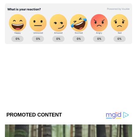
ABOUT THE AUTHOR
Web Desk - ANB
WD
Follow Us