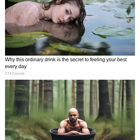
মোদী বনাম ভারত জোড়ো যাত্রা
অর্থমন্ত্রীর বক্তৃতার সময় যখনই সরকার বড়
পদক্ষেপ আসে তখন প্রায়ই ট্রেজারি বেঞ্চগুলি
মোদীর পরিচিত স্লোগানের আশ্রয় নেয়। বিরোধী
সদস্যরা, মূলত কংগ্রেস, অবিলম্বে ভারত জোড়ো
চিৎকার করবে। যদি তারা আশা করে যে বাকি
বিরোধীরা এতে যোগ দেবে, তবে তা ঘটেনি কারণ
বাকিরা কেবল তাকিয়ে ছিল এবং হাসছিল।