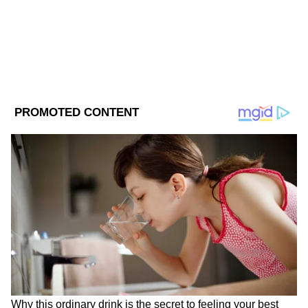
Follow Us
তবে একটা বিষয় বলতেই হয়, ট্যাবলেট ব্যবহার
করছেন আরও একজন। সেই সদস্যের নাম রাহুল
গান্ধী। তিনি হয়ত বাজেট পেশ করছেন না। কিন্তু
বারবার স্ক্রল করে কিছু ভারি ফাইল পড়ার চেষ্টা
করছেন। আর সবথেকে মজার ব্যাপার হল তাঁর
স্মার্টফোন সামনে টেবিলে পড়ে রয়েছে।
অধিবেশন শুরুর ঠিক আগে সোনিয়ার প্রবেশ
DOWNLOAD APP
বাজেট বক্তৃতা
শুরু হওয়ার আগে ট্রেজারি