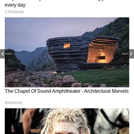
বেঞ্চগুলি প্রায় পূর্ণ হয়ে গিয়েছিল, এমনকি বিরোধী
সদস্যরাও এদিন উপস্থিত ছিলেন। অমিত শাহ,
রাজনাথ সিং, নিতিন গড়করি এবং অন্যান্য শাসক
দলের বড় বড় মাথারা যখন সকাল ১০.৫৭ মিনিটে
প্রধানমন্ত্রী প্রবেশ করেন তখন প্রত্যাশার নিয়ে
বসেছিলেন।
PREV
NEXT
কিন্তু মাত্র এক মিনিট আগে অর্থাৎ ১০.৫৯ মিনিটে,
অধিবেশন
শুরুর মাত্র এক মিনিট আগে
সোনিয়া
গান্ধী
প্রবেশ করেন এবং সামনের সারিতে ফারুক
আবদুল্লাহর পাশে বসেন।
RECOMMENDED STORIES
ফোন নিয়ে বাড়াবাড়ি