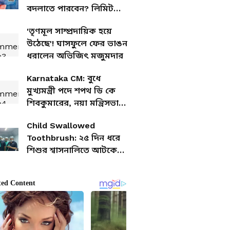
বদলাতে পারবেন? লিমিট
পেরোলেই বিপদ
'তৃণমূল সাম্প্রদায়িক হয়ে
উঠেছে'! ঘাসফুলে ফের ভাঙন
ধরালেন অভিজিৎ মজুমদার
Karnataka CM: বুধে
মুখ্যমন্ত্রী পদে শপথ ডি কে
শিবকুমারের, নয়া মন্ত্রিসভা
ঘিরে ব্যাপক জট
Child Swallowed
Toothbrush: ২৫ দিন ধরে
শিশুর শ্বাসনালিতে আটকে
টুথব্রাশ, জটিল অপারেশনের
পর উদ্ধার