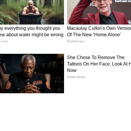
ত পুরনো কার্ডেই কাজ হবে
 জুন পর্যন্ত এমএনআরইজিএ-র অধীনে চলমান কাজগুলি