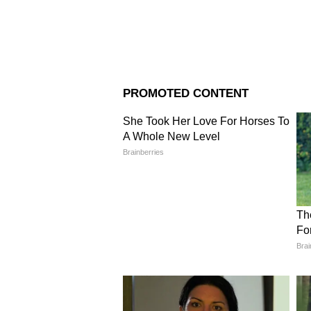
Image Credit :
Asianet News
ভিবি-জি রাম জি প্রকল্পের 
মন্ত্রকের জারি করা একটি বিজ্ঞপ্তি
কেন্দ্রশাসিত অঞ্চলগুলিতে কার্যকর হব
নিশ্চয়তা আইনটি সেই দিনই মেয়াদোত্ত
এমএনআরইজিএ থেকে নতুন কাঠামোতে
না।