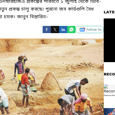
এনআরইজিএ প্রকল্পের পরিবর্তে ১ জুলাই থেকে ভিবি-
ন প্রকল্প চালু করছে। পুরনো জব কার্ডগুলি বৈধ
LATE
চমক। জানুন বিস্তারিত-
Follow Us
RECO