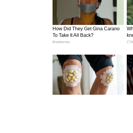
4
8
Image Credit :
Asianet News
নয়া জব কার্ড না হওয়া পর্যন্
বিজ্ঞপ্তিতে বলা হয়েছে যে, ৩০শে