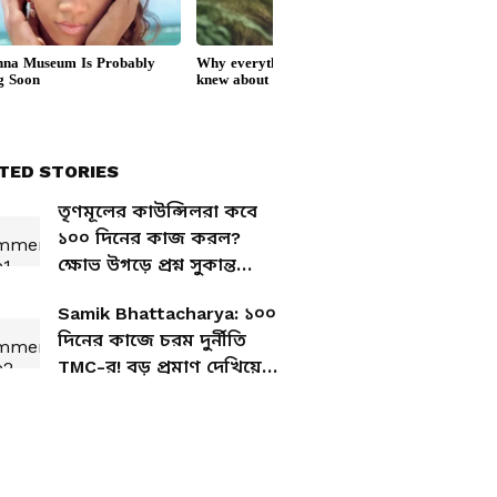
TED STORIES
তৃণমূলের কাউন্সিলরা কবে
১০০ দিনের কাজ করল?
ক্ষোভ উগড়ে প্রশ্ন সুকান্ত
মজুমদারের
Samik Bhattacharya: ১০০
দিনের কাজে চরম দুর্নীতি
TMC-র! বড় প্রমাণ দেখিয়ে
কী বললেন শমীক? | BJP
News