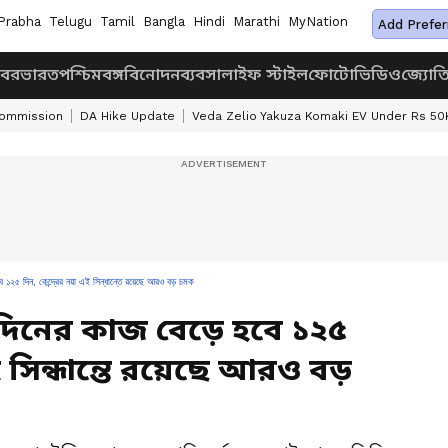
Prabha
Telugu
Tamil
Bangla
Hindi
Marathi
MyNation
Add Prefer
খবর
ভারত
পশ্চিমবঙ্গ
বিনোদন
ব্যবসা
লাইফ স্টাইল
ফোটো
ভিডিও
জ্যোত
Commission
DA Hike Update
Veda Zelio Yakuza Komaki EV Under Rs 50
 দিন, কেন্দ্রের নয়া এই সিন্ধান্তে রয়েছে আরও বড় চমক
িনের কাজ বেড়ে হবে ১২৫
ই সিন্ধান্তে রয়েছে আরও বড়