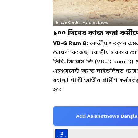
Image Credit :
Asianet News
১০০ দিনের কাজ করা কর্মীদ
VB-G Ram G:
কেন্দ্রীয় সরকার 
ঘোষণা করেছে। কেন্দ্রীয় সরকার স
ভিবি-জি রাম জি (VB-G Ram G) প্
এমপ্লয়মেন্ট অ্যান্ড লাইভলিহুড গ্যারা
মহাত্মা গান্ধী জাতীয় গ্রামীণ কর্
হবে।
Add Asianetnews Bangla 
2