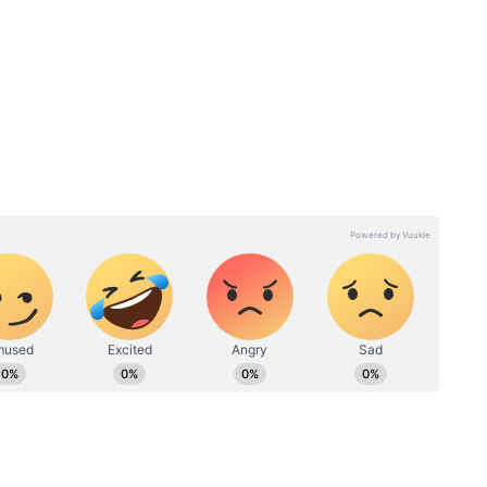
 ভারত ২০৪৭"-এর দৃষ্টিভঙ্গির সঙ্গে সঙ্গতি রেখে
একটি "ঐতিহাসিক পরিবর্তন" হিসাবে বর্ণনা করেছে।
ে ১০০
Samik Bhattacharya: ১০০ দিনের
 উগড়ে
কাজে চরম দুর্নীতি TMC-র! বড়
প্রমাণ দেখিয়ে কী বললেন শমীক? |
BJP News