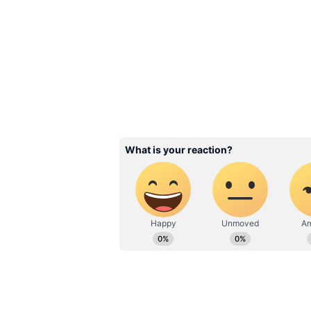
গ্রামীণ উন্নয়ন মন্ত্রক এটিকে "বিকাশ
ভারতের গ্রামীণ উন্নয়ন কাঠামোতে 
Related Articles
তৃণমূলের কাউন্সিলরা কব
দিনের কাজ করল? ক্ষোভ
প্রশ্ন সুকান্ত মজুমদারের
3
8