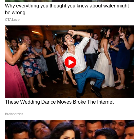
Suvendu Adhikari: ভবানীপুরের গুরুদ্বারে
গিয়ে বড় কথা মুখ্যমন্ত্রী শুভেন্দুর, হৃদয়
ছুঁলেন শিখদের
Balurghat | ফোনে শেষ কথাতেই আঁতকে
উঠলেন দাদা! | Dakshin Dinajpur News |
Asianet News Bangla