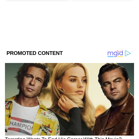
Related Articles
DOWNLOAD APP
Narendra Modi: ফলের আগেই ‘গেরুয়া সুনামি’!
বাংলাকে ধন্যবাদ জানালেন নরেন্দ্র মোদী
RECOMMENDED STORIES
Modi Foreign Tour Tour: ৫ দিনের সফরে নরেন্দ্র
মোদী, রইল পুরো সফরসূচি