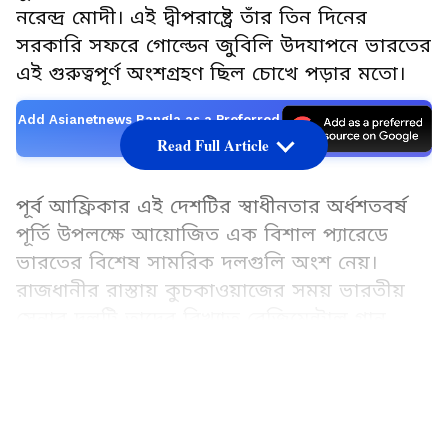
নরেন্দ্র মোদী। এই দ্বীপরাষ্ট্রে তাঁর তিন দিনের
সরকারি সফরে গোল্ডেন জুবিলি উদযাপনে ভারতের
এই গুরুত্বপূর্ণ অংশগ্রহণ ছিল চোখে পড়ার মতো।
Add Asianetnews Bangla as a Preferred
Source
Read Full Article
পূর্ব আফ্রিকার এই দেশটির স্বাধীনতার অর্ধশতবর্ষ
পূর্তি উপলক্ষে আয়োজিত এক বিশাল প্যারেডে
ভারতের বিশেষ সামরিক দলগুলি অংশ নেয়।
রাজধানীর রাস্তায় কুচকাওয়াজের সময় ভারতীয়
সেনার দলটি তাদের বিখ্যাত রেজিমেন্টাল গান
‘বদলু রাম কা বদন’ গায়, যা প্যারেডের অন্যতম
LATEST VIDEOS
প্রধান আকর্ষণ হয়ে ওঠে।