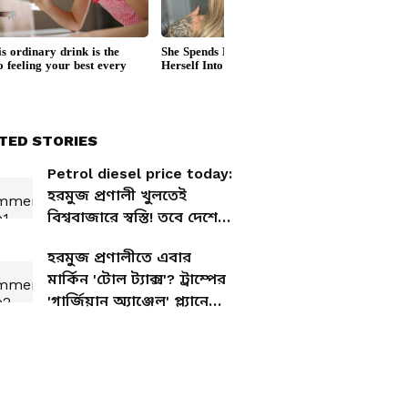
TED STORIES
Petrol diesel price today:
হরমুজ প্রণালী খুলতেই
বিশ্ববাজারে স্বস্তি! তবে দেশে
পেট্রোল ডিজেলের দাম কি
হরমুজ প্রণালীতে এবার
কমলো?
মার্কিন 'টোল ট্যাক্স'? ট্রাম্পের
'গার্জিয়ান অ্যাঞ্জেল' প্ল্যানে
তোলপাড় বিশ্ব