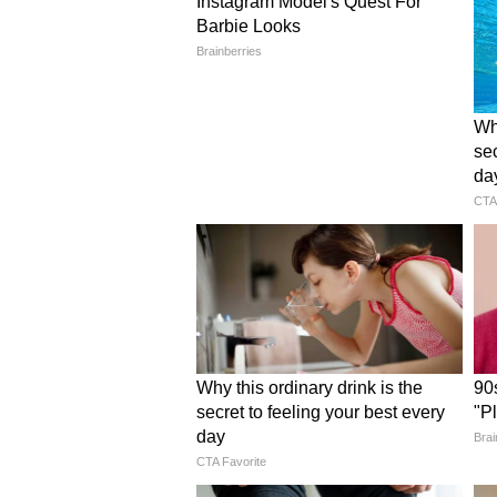
দাম কি কমলো?
আলোচনা চলছে
এদিকে, সুইৎজ়ারল্যান্ডে মার্কিন ও
খবরও সামনে এসেছে। ফলে একদিক
হরমুজ় প্রণালীকে ঘিরে পাল্টাপাল্টি
অনিশ্চয়তা বাড়াতে পারে বলে মনে করছ
বাণিজ্যপথ হিসেবে পরিচিত হরমুজ় প্
পরিবহণ হয়। ফলে এই রুটে কোনও ধর
আন্তর্জাতিক বাজারের নজর কেড়েছে
ইরানকে কেন্দ্র করে উত্তেজনা
প্রসঙ্গত, ফেব্রুয়ারির শেষ দিকে ইরান
হামলার আবহে হরমুজ় প্রণালীতে জাহ
আনতে ওই অঞ্চলে নিরাপত্তা বাড়া
পথে হাঁটলেও সাম্প্রতিক ঘটনাবলির জ
পড়েছে।