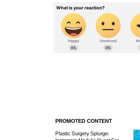
কথা ঘোষণা করা হয়েছিল। সংশ্লিষ্ট
কিন্তু এরপরও সীমান্তবর্তী এলাকায়
Related Articles
Petrol diesel price to
হরমুজ প্রণালী খুলতেই বিশ
স্বস্তি! তবে দেশে পেট্রো