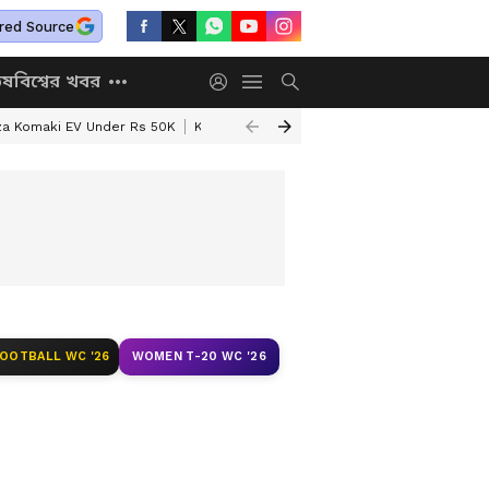
red Source
িষ
বিশ্বের খবর
za Komaki EV Under Rs 50K
Kolkata Weather Update
West Bengal Wea
FOOTBALL WC '26
WOMEN T-20 WC '26