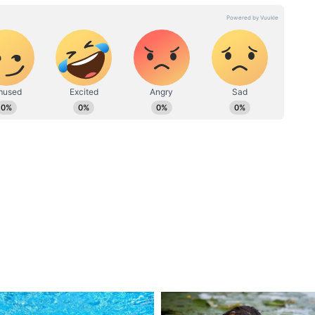
 পক্ষগুলিও নীতিগতভাবে তাতে সম্মতি জানিয়েছিল।
 সংঘর্ষের খবর সামনে আসায় নতুন করে উদ্বেগ বাড়ছে।
day:
হরমুজ প্রণালীতে এবার মার্কিন
্ববাজারে
'টোল ট্যাক্স'? ট্রাম্পের 'গার্জিয়ান
ল ডিজেলের
অ্যাঞ্জেল' প্ল্যানে তোলপাড় বিশ্ব