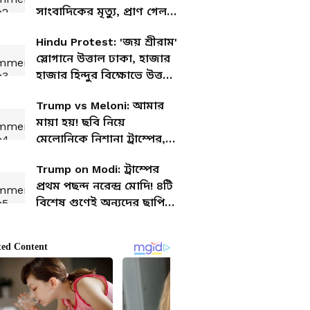
সাংবাদিকের মৃত্যু, প্রাণ গেল
আল জাজিরার
Hindu Protest: 'জয় শ্রীরাম'
ক্যামেরাপারসনের
স্লোগানে উত্তাল ঢাকা, হাজার
হাজার হিন্দুর বিক্ষোভে উত্তপ্ত
বাংলাদেশ
Trump vs Meloni: আমার
মায়া হয়! ছবি নিয়ে
মেলোনিকে নিশানা ট্রাম্পের,
তোলপাড় আন্তর্জাতিক
Trump on Modi: ট্রাম্পের
রাজনীতি
প্রথম পছন্দ নরেন্দ্র মোদি! ৪টি
বিশেষ গুণেই অন্যদের ছাপিয়ে
ভারতের প্রধানমন্ত্রী