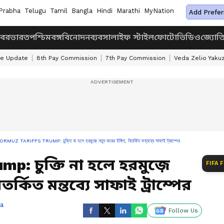
Prabha
Telugu
Tamil
Bangla
Hindi
Marathi
MyNation
Add Prefer
খবর
ভারত
পশ্চিমবঙ্গ
বিনোদন
ব্যবসা
লাইফ স্টাইল
ফোটো
ভিডিও
জ্যোত
ke Update
8th Pay Commission
7th Pay Commission
Veda Zelio Yaku
RMUZ TARIFFS TRUMP: চুক্তি না হলে হরমুজ়ে নতুন করের ইঙ্গিত, বিতর্কিত মন্তব্যে সাফাই ট্রাম্পের
p: চুক্তি না হলে হরমুজ়ে
FIFA 
র্কিত মন্তব্যে সাফাই ট্রাম্পের
ra
Follow Us