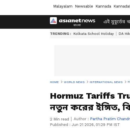
Malayalam
Newsable
Kannada
Kannada
এই মুহূর্তের 
TRENDING :
Kolkata School Holiday
DA Hi
HO
HOME
WORLD NEWS
INTERNATIONAL NEWS
Hormuz Tariffs Trum
নতুন করের ইঙ্গিত, বিত
Author :
Partha Pratim Chand
2
Min read
Published :
Jun 21 2026, 01:29 PM IST