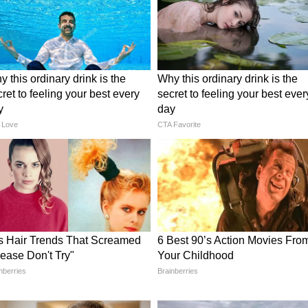
 ইরানি প্রতিনিধিদের মধ্যে কূটনৈতিক আলোচনা চলার
ে যেমন আলোচনার পথ খোলা রয়েছে, অন্যদিকে
 অবস্থান আন্তর্জাতিক বাণিজ্য ও জ্বালানি বাজারে
েন বিশেষজ্ঞরা। বিশ্বের অন্যতম গুরুত্বপূর্ণ সামুদ্রিক
রণালী দিয়ে প্রতিদিন বিপুল পরিমাণ তেল ও জ্বালানি
নের বাধা বা নতুন আর্থিক শর্ত আরোপের সম্ভাবনা
।
কে কেন্দ্র করে উত্তেজনা বাড়ে পশ্চিম এশিয়ায়। পাল্টা
াজ চলাচলও ব্যাহত হয়। পরে পরিস্থিতি নিয়ন্ত্রণে
য় আমেরিকা। দীর্ঘ আলোচনার পর দুই পক্ষ সমঝোতার
েরে সেই শান্তি প্রক্রিয়া আবারও অনিশ্চয়তার মুখে