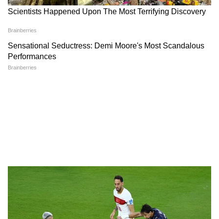
Annapurna Bhandar Payment |
প্রতিমাসে কত তারিখে ঢুকবে অন্নপূর্ণার ৩
হাজার টাকা?
কীভাবে অন্নপূর্ণা ভাণ্ডার নিয়ে কারা ছড়াচ্ছে
বিভ্রান্তি? | Suvendu Adhikari on
Annapurna Yojana