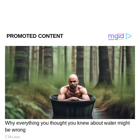
Related Articles
Yuva Shakti: যুবশক্তি প্রকল্পে বেকার ভাতা কবে?
DOWNLOAD APP
বার্ধক্য ভাতা নিয়েও বড় আপডেট দিলেন শুভেন্দু
অধিকারী
মোদীর ফ্রান্স সফর: ভারতের ডিএনএ-তেই উদ্ভাবন,
RECOMMENDED STORIES
নিস শহরে বার্তা মোদীর AI for All
ভূমধ্যসাগরের মনোরম উপকূলে তোলা এই ছবিতে