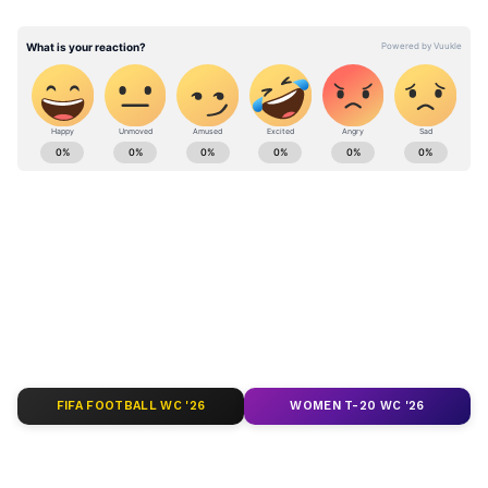
ABOUT THE AUTHOR
Saborni Mitra
SM
সাবর্ণী মিত্র, ২০০৩ সালে থেকে মিডিয়ার সঙ্গে যুক্ত। বর্ধমান
বিশ্ববিদ্যালয় থেকে সাংবাদিকতা ও গণজ্ঞাপণে স্নাতকোত্তর ডিগ্রি
রয়েছে। জাতীয়, আন্তর্জাতিক ও রাজ্যের খবর লেখেন। ক্রাইম
নিউজে আগ্রহী। যোগাযোগ: saborni.mitra@asianetnews.in
নরেন্দ্র মোদী
বিশ্বের খবর
Follow Us
FIFA FOOTBALL WC '26
WOMEN T-20 WC '26