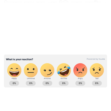
বিন্যাসের সাথে জুড়ে গেছে হিন্দি ভজন, ভারতীয় ও
আফ্রিকান নৃত্যশিল্পীদের দ্বারা পরিবেশিত শিব তাণ্ডব
LATEST VIDEOS
স্তোত্রম।
বলিউডের গানের সাথে কত্থক এবং ভরত নাট্যমের
সংমিশ্রণ পর্যন্ত মুখর ও কল্লোলিত করে দিয়েছে এই
অনুষ্ঠানকে। সন্ধ্যার প্রধান আকর্ষণ ছিল সুরের
সংমিশ্রণ। সেখানে সত্যজিৎ রায়, সলিল চৌধুরী,
রাহুল দেব বর্মণ, এ আর রহমান এবং
হ্যারি
বেলাফন্টের সৃষ্টি
জুড়ে জুড়ে তৈরি হয়েছিল এক
পরম সুরের সমারোহ।
ABOUT THE AUTHOR
Sahely Sen
SS
সহেলী সেন, সাব-এডিটর- কলকাতা বিশ্ববিদ্যালয়ের ইংরেজি-তে
স্নাতক। বাংলা থিয়েটার গ্রুপের হয়ে ভারত ও বাংলাদেশের মঞ্চে
অভিনয় করেছেন। ২০১৯ সালে Yrals-এর হাত ধরে সাংবাদিকতায়
অভিষেক। পিপার মিডিয়া এবং টিভি ৯ বাংলাতেও কনটেন্ট
Published :
Jun 12 2023, 01:11 PM IST