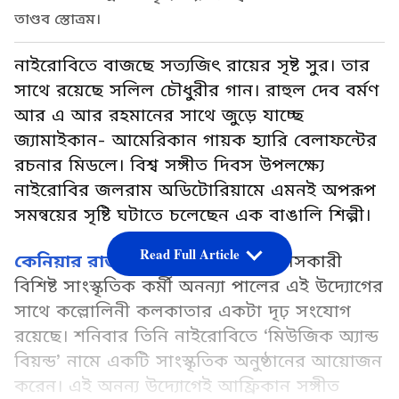
তাণ্ডব স্তোত্রম।
নাইরোবিতে বাজছে সত্যজিৎ রায়ের সৃষ্ট সুর। তার
সাথে রয়েছে সলিল চৌধুরীর গান। রাহুল দেব বর্মণ
আর এ আর রহমানের সাথে জুড়ে যাচ্ছে
জ্যামাইকান- আমেরিকান গায়ক হ্যারি বেলাফন্টের
রচনার মিডলে। বিশ্ব সঙ্গীত দিবস উপলক্ষ্যে
নাইরোবির জলরাম অডিটোরিয়ামে এমনই অপরূপ
সমন্বয়ের সৃষ্টি ঘটাতে চলেছেন এক বাঙালি শিল্পী।
Read Full Article
কেনিয়ার রাজধানী নাইরোবি
তে বসবাসকারী
বিশিষ্ট সাংস্কৃতিক কর্মী অনন্যা পালের এই উদ্যোগের
সাথে কল্লোলিনী কলকাতার একটা দৃঢ় সংযোগ
রয়েছে। শনিবার তিনি নাইরোবিতে ‘মিউজিক অ্যান্ড
বিয়ন্ড’ নামে একটি সাংস্কৃতিক অনুষ্ঠানের আয়োজন
করেন। এই অনন্য উদ্যোগেই আফ্রিকান সঙ্গীত