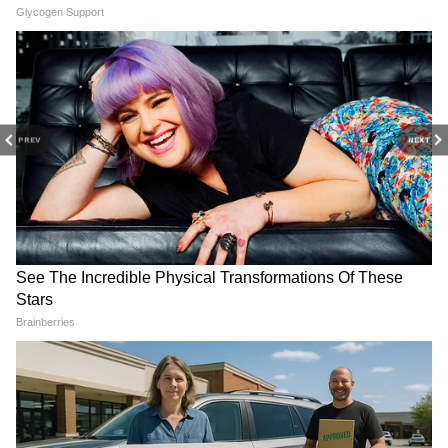
উপযুক্ত সময়। আমরা সম্প্রতি কিংবদন্তি হ্যারি
বেলাফন্টেকে হারিয়েছি এবং আমরা তাঁকেও একটি
বিশেষ শ্রদ্ধা নিবেদন করেছি।” তাঁর কথায়, “এটি
এমন একটি বাদ্যযন্ত্র যেখানে সত্যজিৎ রায়ের
রচনাটি নাইরোবিতে বেলাফন্টে, রাহুল দেব বর্মণ,
PREV
NEXT
সলিল চৌধুরী এবং এ আর রহমানের সুরের সাথে
মিলে যায়। ভারতীয় সঙ্গীত কীভাবে বিশ্বব্যাপী
ছড়িয়ে পড়েছে, তা দেখানোর জন্য এটি আমাদের
উদ্যোগ।”
RECOMMENDED STORIES