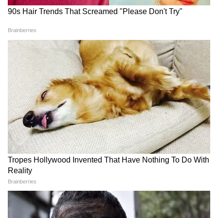
Image Credit :
Freepik
এই শহর দেখলে চমকে যাবেন!
এই স্থানে ৬০০-টিরও বেশি গীর্জা রয়েছে। এইসব
গীর্জায় আঁকা রয়েছে সুন্দর দেওয়াল চিত্র।
7
8
Image Credit :
Freepik