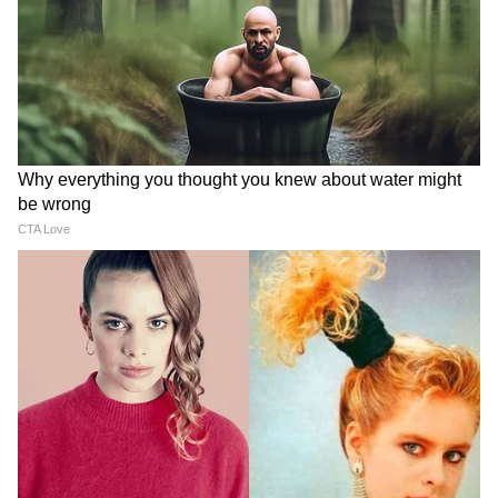
Image Credit :
Freepik
এই শহর দেখলে চমকে যাবেন!
দশম থেকে একাদশ শতাব্দীর মধ্যে, এই অঞ্চলে
পাথরের উপর অনেক মঠ এবং গীর্জা নির্মিত
হয়েছিল। বহু প্রাচীন গির্জা অসাধারণ অলঙ্কারে
সুন্দরভাবে সজ্জিত ছিল।
6
8