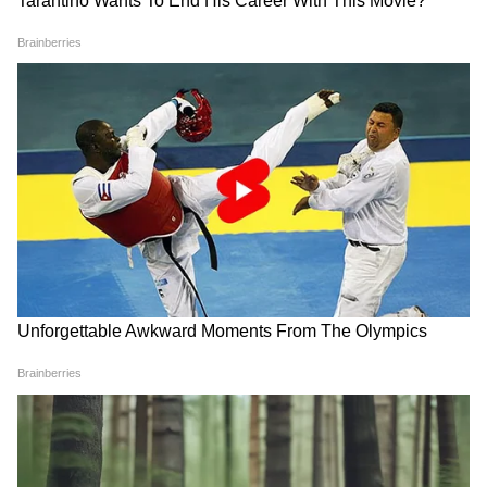
4
8
Image Credit :
Freepik
এই শহর দেখলে চমকে যাবেন!
এই জায়গায় রয়েছে ১৩০ ফুট উঁচু টিলা। এই
জায়গাটি হল খ্রিস্টানদের জন্য অন্যতম
উপাসনালয়।
5
8