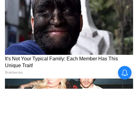
এই শহর দেখলে চমকে যাবেন!
এই স্থানের সবথেকে বড় আকর্ষণ হল হট এয়ার
বেলুন ভ্রমণ। এ ছা়ড়া এই স্থানে বাইকিং করা যায়।
8
8
7th Pay Commission: সরকারি
কর্মীদের জন্য বড় খবর! ৭ম বেতন কমিশনের
ফলে কমে যাবে ছুটির সংখ্যা? বেতন
বাড়লেও বাড়বে কাজের দিন
Image Credit :
Freepik
এই শহর দেখলে চমকে যাবেন!
এই যাদুঘরটি তুরস্কের প্রথম যাদুঘর যা ১৯৮৫ সালে