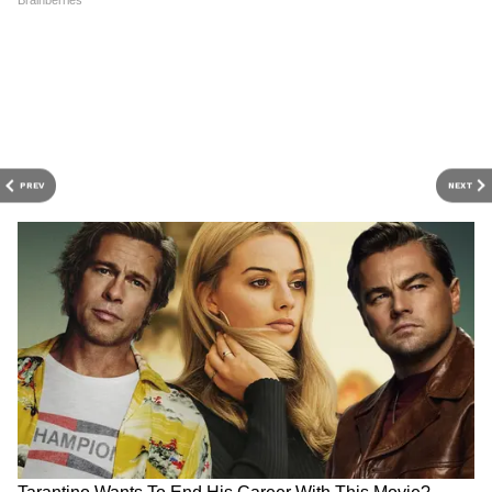
3
8
PREV
NEXT
Image Credit :
Freepik
এই শহর দেখলে চমকে যাবেন!
এই সুন্দর পর্যটন কেন্দ্রে রয়েছে সুন্দর চিমনি এবং
প্রাচীন শিলা। এ ছাড়াও রয়েছে গুহা, পাথর-কাটা
গীর্জা এবং ভূগর্ভস্থ শহর।