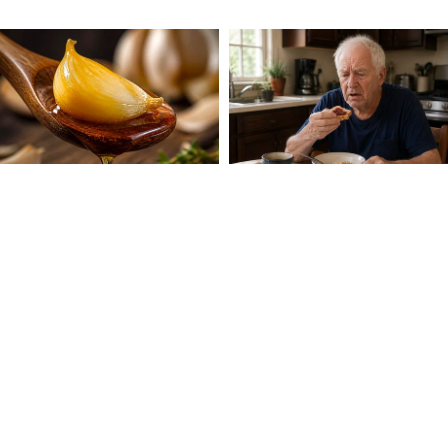
 দেওয়ার পক্ষে। তারা আরও জানিয়েছে যে দুই দেশের
শ্চিত করতে লেবানন সরকারের সঙ্গে কাজ করতে তারা
ল সমস্ত অমীমাংসিত সমস্যা সমাধানের জন্য সরাসরি
্থায়ী শান্তি চুক্তি সম্ভব হয় এবং এই অঞ্চলের
্বরের যুদ্ধবিরতির ঘোষণা পুরোপুরি কার্যকর করার
করেছে। তারা দেশের ভৌগোলিক অখণ্ডতা এবং পূর্ণ
েছে। একই সঙ্গে যুদ্ধবিরতি এবং চলমান সংঘাতের
াবিলায় পদক্ষেপের আহ্বান জানিয়েছে লেবানন।