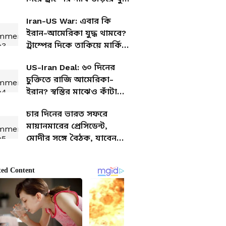
পরিস্থিতি জিয়ে রাখল ইরান
Iran-US War: এবার কি
ইরান-আমেরিকা যুদ্ধ থামবে?
ট্রাম্পের দিকে তাকিয়ে মার্কিন
কর্তারা
US-Iran Deal: ৬০ দিনের
চুক্তিতে রাজি আমেরিকা-
ইরান? স্বস্তির মাঝেও কাঁটা
ট্রাম্পের সই
চার দিনের ভারত সফরে
মায়ানমারের প্রেসিডেন্ট,
মোদীর সঙ্গে বৈঠক, যাবেন
বোধগয়াও