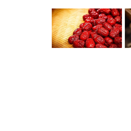
এবং সন্ত্রাসবাদী পরিকাঠামো ভেঙে
মানুষের দীর্ঘমেয়াদী নিরাপত্তা নি
প্রতিশ্রুতিবদ্ধ।
বিবৃতিতে আরও বলা হয়েছে, ইজরায়ে
আলোচনায় বসতে প্রস্তুত, যাতে একটি স
স্থিতিশীলতা ও সমৃদ্ধি বাড়ে।
অন্যদিকে, লেবানন ২০২৪ সালের নভেম
জরুরি প্রয়োজনের কথা পুনর্ব্যক্ত 
সার্বভৌমত্বের নীতির ওপর জোর দিয়
ফলে সৃষ্ট তীব্র মানবিক সংকট মোক