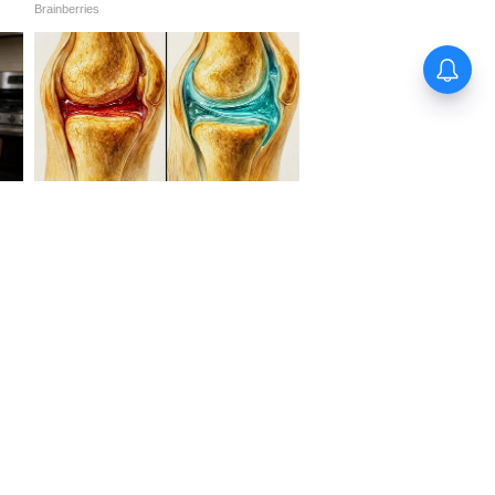
7th Pay Commission: সরকারি
কর্মীদের জন্য বড় খবর! ৭ম বেতন কমিশনের
ফলে কমে যাবে ছুটির সংখ্যা? বেতন বাড়লেও
বাড়বে কাজের দিন