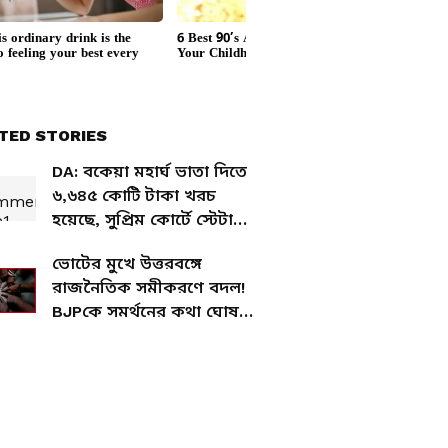
TED STORIES
DA: বকেয়া মহার্ঘ ভাতা দিতে
৬,৬৪৫ কোটি টাকা খরচ
হয়েছে, সুপ্রিম কোর্টে স্টেটাস
রিপোর্ট রাজ্যের
ভোটের মুখে উত্তরবঙ্গে
রাজনৈতিক সমীকরণে বদল!
BJPকে সমর্থনের কথা ঘোষণা
KSDC-এর