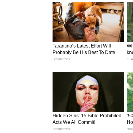
আমেরিকা এই বৈঠককে একটি ঐতিহা
দেশের মধ্যে আলোচনা চালিয়ে যাওয়
বলপ্রয়োগের একচেটিয়া অধিকার পুন
সমর্থন করে।
মার্কিন আশা
ওয়াশিংটন আশা প্রকাশ করেছে যে এ
একটি পূর্ণাঙ্গ শান্তি চুক্তির দিকে
বিরুদ্ধে ইজরায়েলের আত্মরক্ষার অ
বিবৃতিতে আরও বলা হয়েছে, শত্রুতা 
সরকারের মধ্যে হতে হবে এবং আমের
আমেরিকা জোর দিয়ে বলেছে যে এই
পুনর্গঠন সহায়তা এবং অর্থনৈতিক পু
বিনিয়োগের সুযোগ বাড়বে।
ইজরায়েল জানিয়েছে, তারা লেবাননের স