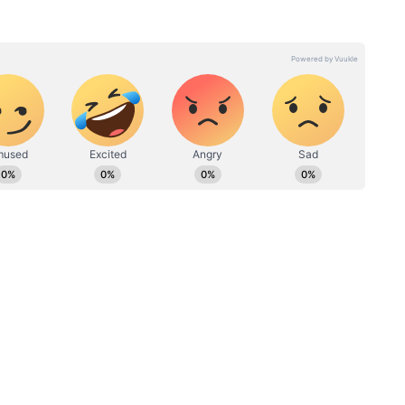
িতে
ভোটের মুখে উত্তরবঙ্গে রাজনৈতিক
য়েছে,
সমীকরণে বদল! BJPকে সমর্থনের
্ট
কথা ঘোষণা KSDC-এর
রেটারি অফ স্টেট মার্কো রুবিও, কাউন্সেলর মাইকেল
্ট্রদূত লিসা এ জনসন, মার্কিন যুক্তরাষ্ট্রে ইজরায়েলের
 যুক্তরাষ্ট্রে লেবাননের রাষ্ট্রদূত নাদা হামাদেহ মোয়াদ।