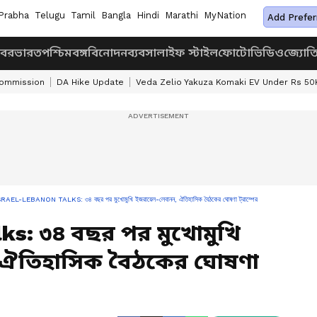
Prabha
Telugu
Tamil
Bangla
Hindi
Marathi
MyNation
Add Prefer
খবর
ভারত
পশ্চিমবঙ্গ
বিনোদন
ব্যবসা
লাইফ স্টাইল
ফোটো
ভিডিও
জ্যোত
Commission
DA Hike Update
Veda Zelio Yakuza Komaki EV Under Rs 50
SRAEL-LEBANON TALKS: ৩৪ বছর পর মুখোমুখি ইজরায়েল-লেবানন, ঐতিহাসিক বৈঠকের ঘোষণা ট্রাম্পের
lks: ৩৪ বছর পর মুখোমুখি
 ঐতিহাসিক বৈঠকের ঘোষণা