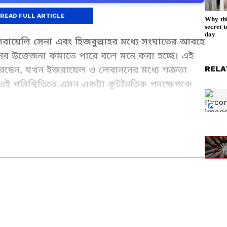
READ FULL ARTICLE
 ইজরায়েলি সেনা এবং হিজবুল্লাহর মধ্যে সংঘাতের আবহে
িনের উত্তেজনা কমাতে পারে বলে মনে করা হচ্ছে। এই
RELA
েছেন, যখন ইজরায়েল ও লেবাননের মধ্যে শত্রুতা
। এই পরিস্থিতিতে এমন একটা কূটনৈতিক পদক্ষেপকে
েল এবং লেবাননের মধ্যে একটি ত্রিপাক্ষিক বৈঠক
 প্রথম উচ্চ পর্যায়ের বৈঠক। মার্কিন স্টেট
ছে, এই আলোচনার মূল উদ্দেশ্য ছিল সরাসরি আলোচনা
াপত্তা সহযোগিতা এবং একটি বৃহত্তর শান্তি চুক্তির
র সঙ্গে যুক্ত। বর্ধমান বিশ্ববিদ্যালয় থেকে সাংবাদিকতা ও গণজ্ঞাপণে
।