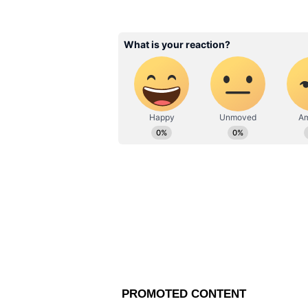
Related Articles
DA: বকেয়া মহার্ঘ ভাতা দ
৬,৬৪৫ কোটি টাকা খরচ হ
সুপ্রিম কোর্টে স্টেটাস রিপোর
রাজ্যের
বৈঠকে উপস্থিত ছিলেন মার্কিন সেক্
নিডহ্যাম, লেবাননে নিযুক্ত মার্কিন রাষ
রাষ্ট্রদূত ইয়েকিয়েল লিটার এবং মার্কিন