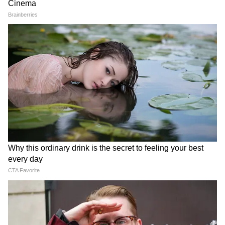
আজাদি স্লোগান তুললে একটাও মার বাইরে
পরবে না, Gen Zকে সতর্ক শমীকের
সার্ভেতে অংশ নেওয়া ৫২ শতাংশ মানুষ বলেছেন,
পরিস্থিতি যাতে আরও খারাপ না হয়, তার জন্য
Chinsurah | বিধায়কের এক ধমকেই কেমন
কোনও বড়সড় চুক্তি ছাড়াই যুদ্ধ শেষ করে দেওয়া
'মিনমিন' করছে ঠিকাদার, মুহূর্তে বদলে গেল
উচিত।
ছবি!
২. ওয়াশিংটন পোস্ট-এবিসি এবং পিউ রিসার্চ সার্ভে
ওয়াশিংটন পোস্ট এবং এবিসি-র যৌথ সমীক্ষায়
৬৯ শতাংশ মানুষ মনে করেন যে, কোনও চুক্তি
হলেও ইরান গোপনে তাদের পারমাণবিক কর্মসূচি
চালিয়ে যাবে। তাদের মতে, আমেরিকা ইরানকে
পুরোপুরি আটকাতে সফল হবে না।
একইভাবে, পিউ রিসার্চের সার্ভেতে প্রায় দুই-