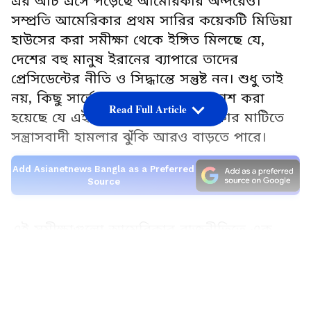
এর আঁচ এসে পড়েছে আমেরিকার অন্দরেও।
সম্প্রতি আমেরিকার প্রথম সারির কয়েকটি মিডিয়া
হাউসের করা সমীক্ষা থেকে ইঙ্গিত মিলছে যে,
দেশের বহু মানুষ ইরানের ব্যাপারে তাদের
প্রেসিডেন্টের নীতি ও সিদ্ধান্তে সন্তুষ্ট নন। শুধু তাই
নয়, কিছু সার্ভেতে এমন আশঙ্কাও প্রকাশ করা
Read Full Article
হয়েছে যে এই যুদ্ধের কারণে আমেরিকার মাটিতে
সন্ত্রাসবাদী হামলার ঝুঁকি আরও বাড়তে পারে।
Add Asianetnews Bangla as a Preferred
Source
এই সমীক্ষাগুলো আমেরিকার রাজনীতিতে এক
নতুন বিতর্ক উস্কে দিয়েছে। একদিকে যখন হোয়াইট
LATEST VIDEOS
হাউস নিজেদের রণকৌশলকে সেরা বলে দাবি
করছে, তখন অন্যদিকে দেশের সাধারণ মানুষের
একটা বড় অংশই এই গোটা অভিযান নিয়ে প্রশ্ন