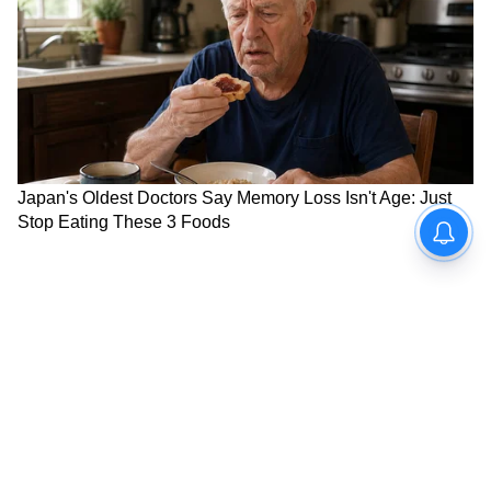
তাহলেও আমেরিকান মিডিয়া এটাকে আমেরিকার
জয় হিসেবে দেখাবে না।
ট্রাম্প বিরোধী ডেমোক্র্যাট নেতা এবং মিডিয়া
সংস্থাগুলোর ওপর আক্রমণ শানিয়ে তাদের
"পথভ্রষ্ট" এবং "পাগল" পর্যন্ত বলেছেন। তাঁর
অভিযোগ, মিডিয়া জেনেশুনে তাঁর বিদেশ নীতিকে
দুর্বল দেখানোর চেষ্টা করছে।
যুদ্ধ নয়, এখন বিতর্ক রণকৌশল নিয়ে
বিশেষজ্ঞরা মনে করছেন, ইরানের বিরুদ্ধে সামরিক
অভিযানের পর এখন আমেরিকার অন্দরে আসল
বিতর্কটা যুদ্ধ নিয়ে ততটা নয়, যতটা তার রণকৌশল
এবং ফলাফল নিয়ে। প্রশ্ন উঠছে, লাগাতার সামরিক
চাপে কি সত্যিই ইরানের পারমাণবিক কর্মসূচি রোখা