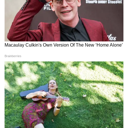
তৃতীয়াংশ মানুষ বলেছেন যে আমেরিকা ইরানে
তাদের নির্দিষ্ট লক্ষ্য পূরণ করতে পারবে না।
৩. সন্ত্রাসবাদের ঝুঁকি নিয়ে উদ্বেগ বৃদ্ধি
এবিসি-র সার্ভেতে ৬১ শতাংশ মানুষ মনে করেন যে
ইরান যুদ্ধের পর আমেরিকানদের বিরুদ্ধে
সন্ত্রাসবাদের ঝুঁকি বাড়তে পারে। वहीं, ৪৯ শতাংশ
মানুষের মতে, এই সংঘাতের ফলে মধ্যপ্রাচ্যের
পরিস্থিতি আরও अस्थिर হয়ে উঠতে পারে।
প্রায় ৫৬ শতাংশ মানুষ এটাও মনে করেন যে এই
যুদ্ধের কারণে অন্যান্য দেশের সঙ্গে আমেরিকার
সম্পর্ক দুর্বল হতে পারে।
৪. CNN সার্ভেতে ট্রাম্পের নীতি নিয়ে প্রশ্ন