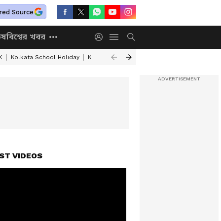
red Source
িষ
বিশ্বের খবর
K
Kolkata School Holiday
Kolkata Weather Update
West Bengal Wea
ST VIDEOS