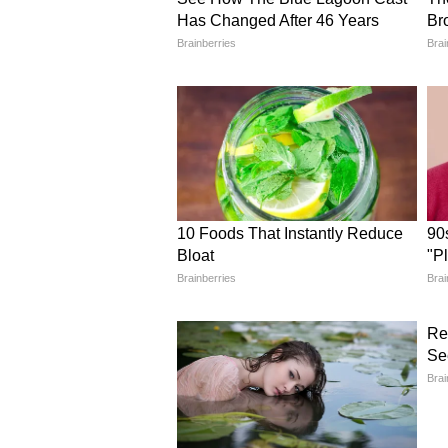
Oily Skin Care: গরমে তৈলাক্ত ত্বক
হলে বাড়তে পারে ব্রণর সমস্যা
Acne Skin: গরমে ব্রণ দূর করতে ব
সপ্তাহে মিলবে উপকার