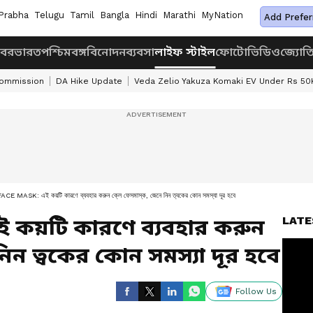
Prabha
Telugu
Tamil
Bangla
Hindi
Marathi
MyNation
Add Prefer
খবর
ভারত
পশ্চিমবঙ্গ
বিনোদন
ব্যবসা
লাইফ স্টাইল
ফোটো
ভিডিও
জ্যোত
Commission
DA Hike Update
Veda Zelio Yakuza Komaki EV Under Rs 50
CE MASK: এই কয়টি কারণে ব্যবহার করুন ক্লে ফেসমাস্ক, জেনে নিন ত্বকের কোন সমস্যা দূর হবে
LATE
ই কয়টি কারণে ব্যবহার করুন
 নিন ত্বকের কোন সমস্যা দূর হবে
Follow Us