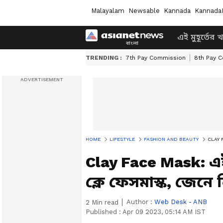
Malayalam
Newsable
Kannada
Kannada
এই মুহূর্তের 
TRENDING :
7th Pay Commission
8th Pay 
HOME
LIFESTYLE
FASHION AND BEAUTY
CLAY FA
Clay Face Mask: এ
ক্লে ফেসমাস্ক, জেনে
Author :
Web Desk - ANB
2
Min read
Published :
Apr 09 2023, 05:14 AM IST