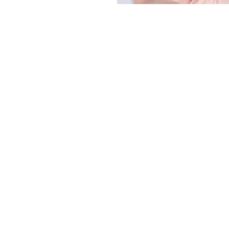
FOLLOW U
 Use
Privacy Policy
CSAM Policy
Complaint Redressal - Website
Complianc