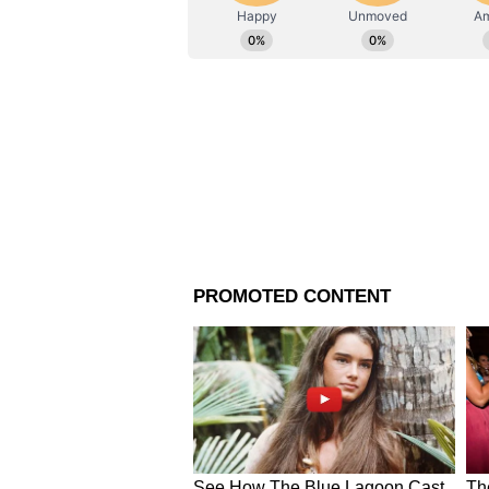
নিয়ম করে স্ক্রাবিং করুন। স্ক্রাবি
সপ্তাহে অন্তত ১ দিন ফেস মাস্ক ব্যব
ও ত্বক নরম করতে
ফেসমাস্ক
ব্যবহার
বাড়ি থেকে বের হওয়ার আগে অবশ্যই স
ধরনের সানস্ক্রিন হয়। তেমন সানস্ক্
সানস্ক্রিন লাগান। এতে মিলবে উপকা
অবশ্যই ব্যবহার করুন ক্লে ফেসপ্যা
উপকারী এমন
ফেসপ্যাক
। তাই ত্বক
আরও পড়ুন
এই গরমে শরীর সুস্থ ও পর্যাপ্ত পুষ
রেসিপি