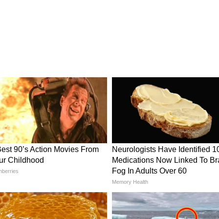
নকে শান্ত করে, কিন্তু আরশোলা এবং অন্যান্য
ান্নাঘরকে একটি ফ্রেশ এবং সুন্দর লুক দেয়। আপনি
্নাঘরের জানলার কাছে রাখতে পারেন। এছাড়া, লিভিং
্রেশনারের কাজ করবে। এই গাছটি বাড়ি থেকে
ে।