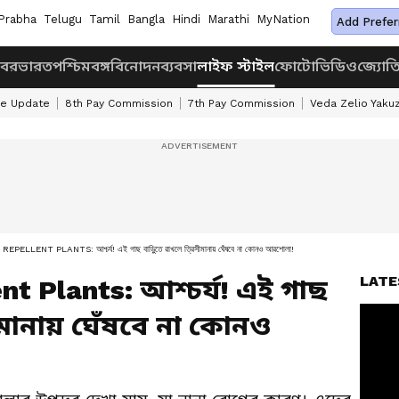
Prabha
Telugu
Tamil
Bangla
Hindi
Marathi
MyNation
Add Prefer
খবর
ভারত
পশ্চিমবঙ্গ
বিনোদন
ব্যবসা
লাইফ স্টাইল
ফোটো
ভিডিও
জ্যোত
ke Update
8th Pay Commission
7th Pay Commission
Veda Zelio Yaku
LENT PLANTS: আশ্চর্য! এই গাছ বাড়ুিতে রাখলে ত্রিসীমানায় ঘেঁষবে না কোনও আরশোলা!
LATE
t Plants: আশ্চর্য! এই গাছ
সীমানায় ঘেঁষবে না কোনও