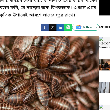
লার উপদ্রব দেখা যায়, যা নানা রোগের কারণ। এদের
যবহার করি, তা স্বাস্থ্যের জন্য বিপজ্জনক। এখানে এমন
রাকৃতিক উপায়েই আরশোলাদের দূরে রাখে।
RECO
Follow Us