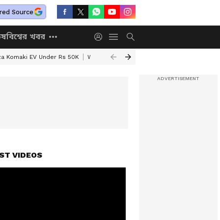
red Source
িষ
বিশ্বের খবর
za Komaki EV Under Rs 50K
West Bengal Weather Update
Justice Abh
ST VIDEOS