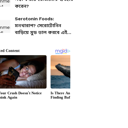
করেন?
Serotonin Foods:
মনখারাপ? সেরোটোনিন
বাড়িয়ে মুড ভাল করবে এই
৭টি খাবার