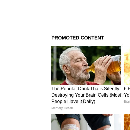
Image Credit :
Asianet News
ল্যাভেন্ডারের মিষ্টি গন্ধ মানুষের ম
পোকামাকড়কে দূরে রাখে। এই গাছ র
একটি টবে ল্যাভেন্ডার লাগিয়ে রান
রুমে রাখলে এটি প্রাকৃতিক এয়ার ফ
পোকামাকড় দূরে রাখতে সাহায্য কর
4
6