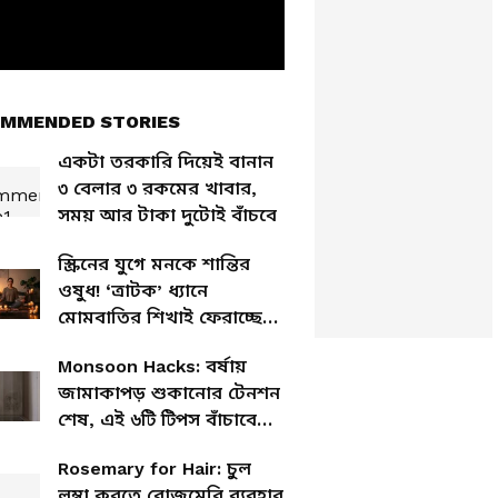
MMENDED STORIES
একটা তরকারি দিয়েই বানান
৩ বেলার ৩ রকমের খাবার,
সময় আর টাকা দুটোই বাঁচবে
স্ক্রিনের যুগে মনকে শান্তির
ওষুধ! ‘ত্রাটক’ ধ্যানে
মোমবাতির শিখাই ফেরাচ্ছে
ফোকাস আর ঘুম
Monsoon Hacks: বর্ষায়
জামাকাপড় শুকানোর টেনশন
শেষ, এই ৬টি টিপস বাঁচাবে
ঘণ্টার পর ঘণ্টা
Rosemary for Hair: চুল
লম্বা করতে রোজমেরি ব্যবহার