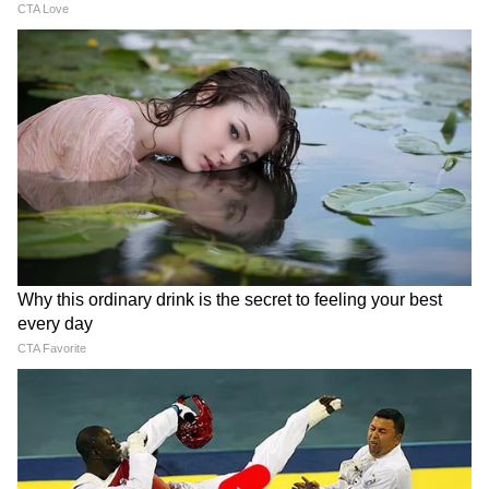
Cervical Cancer: জরায়ুমুখ
Garlic: বাড়িতেই ফলান রসুন,
ক্যান্সারের এই ৫টি লক্ষণ
রইল কয়েকটি সহজ টিপস
অবহেলা করছেন না তো? জেনে
নিন
LATEST VIDEOS
Dilip Ghosh: 'কেউ তৃণমূলীদের দলে নিলে
সে সাসপেন্ড হবে', বিজেপি নেতাদের কড়া
বার্তা দিলীপের
Suvendu Adhikari: ভবানীপুরের গুরুদ্বারে
গিয়ে বড় কথা মুখ্যমন্ত্রী শুভেন্দুর, হৃদয়
ছুঁলেন শিখদের