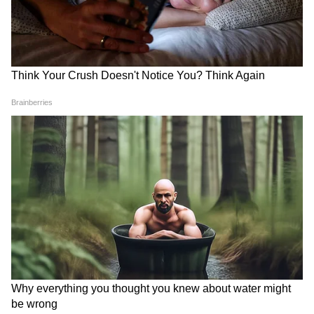
Weight Loss: ডায়েটে ফাইবার
শ্বাসের ব্যায়ামেই বশে থাকবে
সমৃদ্ধ খাবার রাখলে কি ওজন
উচ্চ রক্তচাপ? রোজ করুন এই
কমবে?
৫টি প্রাণায়াম ও ২টি মুদ্রা