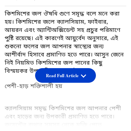
কিশমিশের জল ঔষধি গুণে সমৃদ্ধ বলে মনে করা
হয়। কিশমিশের জলে ক্যালসিয়াম, ফাইবার,
আয়রন এবং অ্যান্টিঅক্সিডেন্ট সহ প্রচুর পরিমাণে
পুষ্টি রয়েছে। এই কারণেই আয়ুর্বেদ অনুসারে, এই
শুকনো ফলের জল আপনার স্বাস্থ্যের জন্য
আশীর্বাদ হিসাবে প্রমাণিত হতে পারে। আসুন জেনে
নিই নিয়মিত কিশমিশের জল পানের কিছু
বিস্ময়কর উপকারিতা সম্পর্কে।
Read Full Article
পেশী-হাড় শক্তিশালী হয়
ক্যালসিয়াম সমৃদ্ধ কিশমিশের জল আপনার পেশী
এবং হাড়ের জন্য উপকারী প্রমাণিত হতে পারে।
জয়েন্টের ব্যথার সমস্যা থেকে মুক্তি পেতে