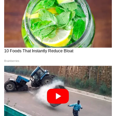
Prorash পাউডার বেছে নিন। ট্যালকম পাউডার
রোমকূপ বন্ধ করে দেয়।
৭. জামা-কাপড় ও অন্যান্য অভ্যাস বদলান :
১. সিন্থেটিক, টাইট জামা বাদ দিয়ে ১০% সুতি,
ঢিলা জামা পরুন। ঘাম শুষে নেবে, বাতাস চলাচল
করবে।
২. বালিশের কভার, তোয়ালে ২-৩ দিন অন্তর কেচে
নিন। ঘাম-ময়লা জমে ব্রণের ফ্যাক্টরি হয়ে যায়।
৩. মুখে বারবার হাত দেবেন না। ফোনের স্ক্রিনও