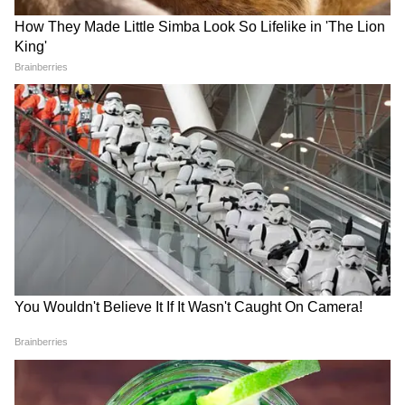
পিঠ-কাঁধে না নামে। এগুলোর Sulfate আর
Silicone পিঠে, কপালে ছোট ছোট "Fungal
Acne" বা Pityrosporum Folliculitis তৈরি করে।
শ্যাম্পু করার পর শেষে এক মগ পরিষ্কার জল দিয়ে
পিঠটা ধুয়ে নিন।
৬. স্নানের পর ৩ মিনিটের রুল মানুন
ভেজা গায়ে ফ্যানের হাওয়া খাবেন না। সুতির নরম
তোয়ালে দিয়ে চেপে চেপে জল মুছুন, ঘষবেন না।
স্নান সেরে ৩ মিনিটের মধ্যে হালকা, Non-
comedogenic, Gel-based ময়েশ্চারাইজার বা
খাঁটি অ্যালোভেরা জেল লাগান। ঘাম বসে ত্বক
শুকিয়ে গেলেই চুলকানি আর ব্রণ দুই বাড়ে।
পাউডার ব্যবহার করলে কর্নস্টার্চ বেসড বা