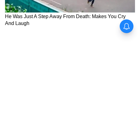
দিনে একবার স্যানিটাইজ করুন।
কখন ডাক্তারের কাছে যাবেন? রেড ফ্ল্যাগ:
স্নান-যত্ন করেও যদি ৭ দিনের বেশি চুলকানি থাকে,
লাল গোল গোল রিং ওঠে, পুঁজ-জল বের হয়, বা
ব্রণের সাথে জ্বর-গা হাত-পা ব্যথা আসে, তাহলে
দেরি করবেন না। এগুলো Tinea Corporis বা
Folliculitis এর লক্ষণ। তখন Clotrimazole বা
Fusidin এর মতো প্রেসক্রিপশন ক্রিম লাগবে। নিজে
থেকে স্টেরয়েড ক্রিম লাগাবেন না, ত্বক পাতলা হয়ে
যাবে।
শেষ কথা: