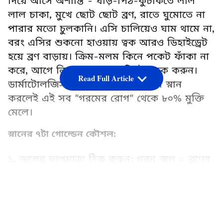
দিয়ে আসে অশান্তি - ঘাড়-পিঠ-কুঁচকিতে লাল
লাল চাকা, মুখে ছোট ছোট ব্রণ, রাতে ঘুমোতে না
পারার মতো চুলকানি। এসি চালিয়েও ঘাম থামে না,
বরং এসির শুকনো হাওয়ায় ত্বক আরও ডিহাইড্রেট
হয়ে ব্রণ বাড়ায়। ক্রিম-মলম কিনে পকেট ফাঁকা না
করে, আগে নিজের স্নানের রুটিনটা চেক করুন।
Read Full Article
ডার্মাটোলজিস্টরা বলছেন, ঠিক নিয়মে স্নান
করলেই এই সব "গরমের রোগ" থেকে ৮০% মুক্তি
মেলে।
স্নানের ৭টা গোল্ডেন কৌশল:
১. জলের তাপমাত্রা ঠিক করুন: গরম জল = ব্রণের
আমন্ত্রণ
LATEST VIDEOS
অনেকের ধারণা গরম জলে স্নান করলে ঘামের