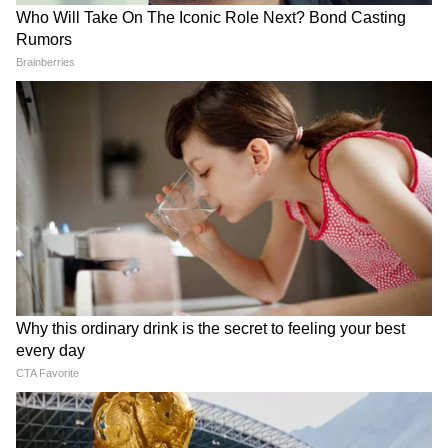
Skin Health: ত্বকের যত্ন নিতে
Egg Cholesterol: ডিমের কুসুম
ডায়েটে রাখুন এই ৭টি খাবার
কি কোলেস্টেরল বাড়ায়? রোজ
ক'টা ডিম খাওয়া স্বাস্থ্যকর?
LATEST VIDEOS
Dilip Ghosh: 'কেউ তৃণমূলীদের দলে নিলে
সে সাসপেন্ড হবে', বিজেপি নেতাদের কড়া
বার্তা দিলীপের
Suvendu Adhikari: ভবানীপুরের গুরুদ্বারে
গিয়ে বড় কথা মুখ্যমন্ত্রী শুভেন্দুর, হৃদয়
ছুঁলেন শিখদের