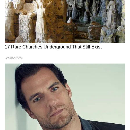
RECOMMENDED STORIES
উচ্চ রক্তচাপ নিয়ন্ত্রণে রাখবেন?
Weight Loss: পেটের মেদ
ডায়েটে যোগ করুন এই ৬টি
কমাতে চান? ডায়েটে রাখুন
খাবার
ফাইবার সমৃদ্ধ ৬ খাবার