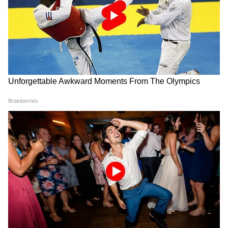
যদিও এটি ক্যান্সারের একটি কারণ, তবে এই
ধরনের ঘটনা সাধারণত বেশ বিরল এবং খুব কমই
রিপোর্ট করা হয়। এটি ঘটে যখন ঘন ঘন আঁটসাঁট
পোশাক, বিশেষ করে কোমরের চারপাশে পরা হয়।
এই ধরণের ক্যান্সার শুধু শাড়ির মধ্যেই সীমাবদ্ধ নয়।
আঁটসাঁট করে পরা শাড়ি ছাড়াও পেটিকোট, ধুতি
এবং এমনকি টাইট জিন্সও এই অবস্থার ঝুঁকি
বাড়াতে পারে।
5
6
Image Credit :
Getty