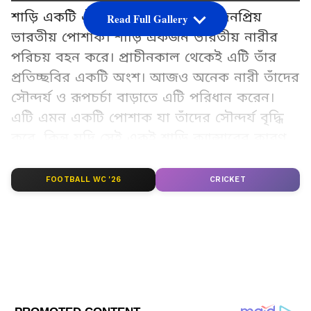
শাড়ি একটি ঐতিহ্যবাহী এবং অত্যন্ত জনপ্রিয়
Read Full Gallery
ভারতীয় পোশাক। শাড়ি একজন ভারতীয় নারীর
পরিচয় বহন করে। প্রাচীনকাল থেকেই এটি তাঁর
প্রতিচ্ছবির একটি অংশ। আজও অনেক নারী তাঁদের
সৌন্দর্য ও রূপচর্চা বাড়াতে এটি পরিধান করেন।
এটি এমন একটি পোশাক যা তাঁদের সৌন্দর্য বৃদ্ধি
করে, কিন্তু যদি সেই একই শাড়ি ক্যান্সারের কারণ
হয়, তাহলে কি আপনি তখনও এটি পরতে চাইবেন?
FOOTBALL WC '26
CRICKET
Add Asianetnews Bangla as a Preferred
Source
2
6