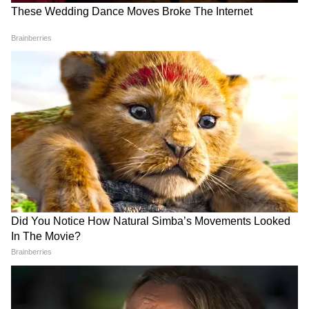
সার্বিকভাবে বলা যায় যে, শাড়ি সরাসরি ক্যান্সারের
কারণ নয়। কোমরের চারপাশে আঁটসাঁট কিছু পরার
কারণে এটি হতে পারে। তাই, 'শাড়ি ক্যান্সার' শব্দটি
বিভ্রান্তিকর হতে পারে।
6
6
Image Credit :
Social Media
এটি প্রতিরোধ করার জন্য, আপনি যদি ঘন ঘন
শাড়ি পরেন তবে আপনার ত্বকের যে কোনও
পরিবর্তনের দিকে মনোযোগ দেওয়া গুরুত্বপূর্ণ এবং