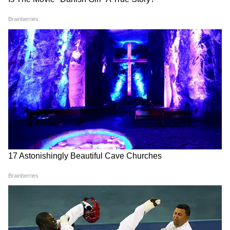
Image Credit :
Freepik
যখন আপনি দীর্ঘ সময় ধরে গিঁটটি এক জায়গায়
বেঁধে রাখেন, তখন শাড়ি বাঁধার জায়গায়
জ্বালাপোড়া সৃষ্টি হয়। এই অস্বস্তি চলতে থাকলে
ত্বকে পরিবর্তন দেখা দিতে পারে। এই পরিবর্তনগুলো
থেকে নির্দিষ্ট ধরণের আলসার তৈরি হতে পারে, যা
পরবর্তীতে ক্যান্সারের কারণ হতে পারে।
4
6
Image Credit :
Getty