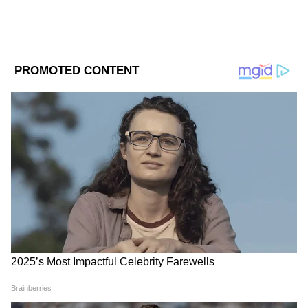
আয়রন
রোজ খাদ্যতালিকায় রাখুন আয়রনে পূর্ণ খাবার।
আয়রন বাচ্চার বিকাশের জন্য সব থেকে প্রয়োজন।
খাওয়াতে পারেন, বিনস, বাদাম, গোটা শস্য, শিম,
মসুর ডাল, সবুজ শাক। এই সকল খাবারে আয়রন
আছে। এটি বাচ্চার স্বাস্থ্যের উন্নতি ঘটাবে। মেনে
চলুন এই সকল বিশেষ টিপস।
DOWNLOAD APP
প্রোটিন
RECOMMENDED STORIES
রোজ রাখুন প্রোটিন। বাচ্চার স্বাস্থ্যের উন্নতি করতে