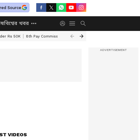
red Source
িষ
বিশ্বের খবর
nder Rs 50K
8th Pay Commission
Chhatravriti Yojana
WB Annapurna Yo
ST VIDEOS