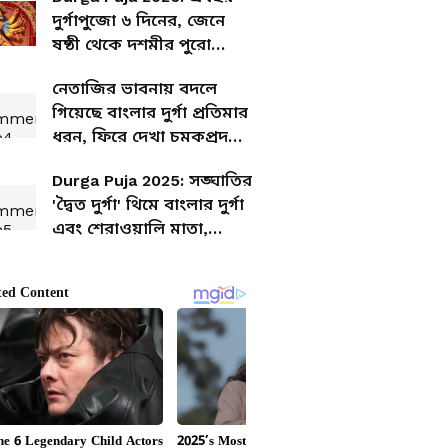
সময়সূচি
দুর্গাপুজো ৬ দিনের, জেনে
ষষ্ঠী থেকে দশমীর পুরো
নির্ঘণ্ট
নেতাজির ভাবনায় বদলে
গিয়েছে বাংলার দুর্গা প্রতিমার
ধরন, ফিরে দেখা চমকপ্রদ
ইতিহাস
Durga Puja 2025: সঙ্ঘাতির
'দ্বৈত দুর্গা' থিমে বাংলার দুর্গা
এবং শেরাওয়ালি মাতা,
বিষয়টা ঠিক কী?