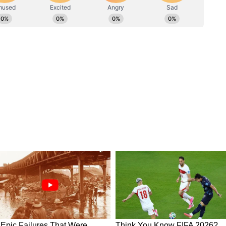
োতিষ মতে মনে করা হয়।