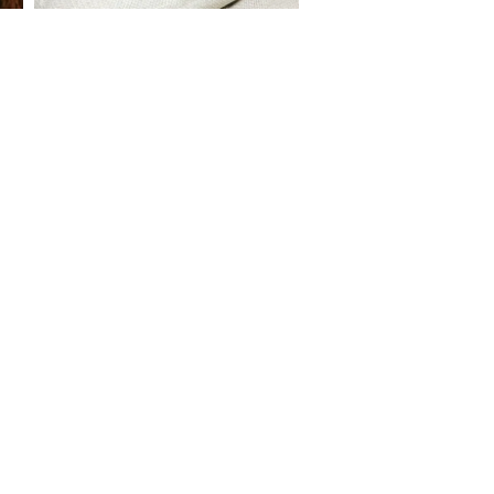
S ON
e Report Digital
Investors