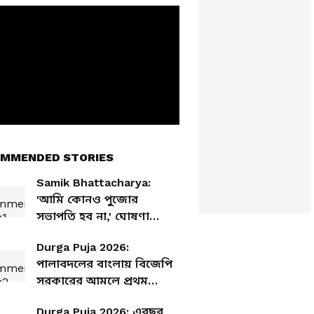
MMENDED STORIES
Samik Bhattacharya:
'আমি কোনও পুজোর
সভাপতি হব না,' ঘোষণা
শমীক ভট্টাচার্যর
Durga Puja 2026:
পালাবদলের বাংলায় বিজেপি
সরকারের আমলে প্রথম
দুর্গাপুজো, রইল শারদোৎসবের
Durga Puja 2026: এবছর