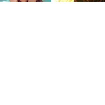
FOLLOW U
 Use
Privacy Policy
CSAM Policy
Complaint Redressal - Website
Complianc