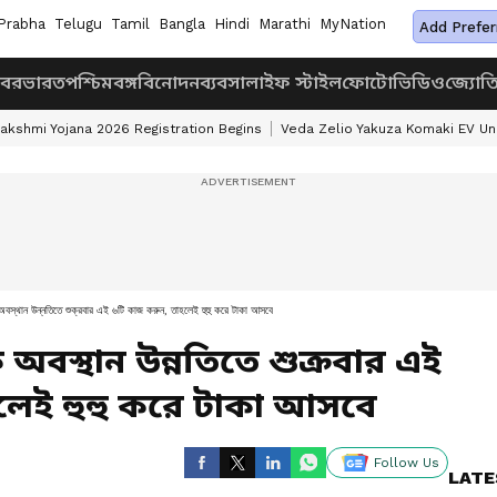
Prabha
Telugu
Tamil
Bangla
Hindi
Marathi
MyNation
Add Prefer
খবর
ভারত
পশ্চিমবঙ্গ
বিনোদন
ব্যবসা
লাইফ স্টাইল
ফোটো
ভিডিও
জ্যোত
akshmi Yojana 2026 Registration Begins
Veda Zelio Yakuza Komaki EV U
্থান উন্নতিতে শুক্রবার এই ৬টি কাজ করুন, তাহলেই হুহু করে টাকা আসবে
 অবস্থান উন্নতিতে শুক্রবার এই
লেই হুহু করে টাকা আসবে
Follow Us
LATE