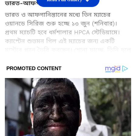
ভারত-আফগানিস্তান প্রথম ওডিআই
ভারত ও আফগানিস্তানের মধ্যে তিন ম্যাচের
ওয়ানডে সিরিজ শুরু হচ্ছে ১৩ জুন (শনিবার)।
প্রথম ম্যাচটি হবে ধর্মশালার HPCA স্টেডিয়ামে।
ক্যাপ্টেন শুভমন গিল এই ম্যাচের জন্য একটি
মাস্টার প্ল্যান তৈরি করছেন। শোনা যাচ্ছে, তিনি দলে
বড়সড় পরিবর্তন করতে চলেছেন এবং কিছু
গুরুত্বপূর্ণ ফুটবলারকে দলের বাইরে রাখতে পারেন।
Add Asianetnews Bangla as a Preferred
Source
2
4