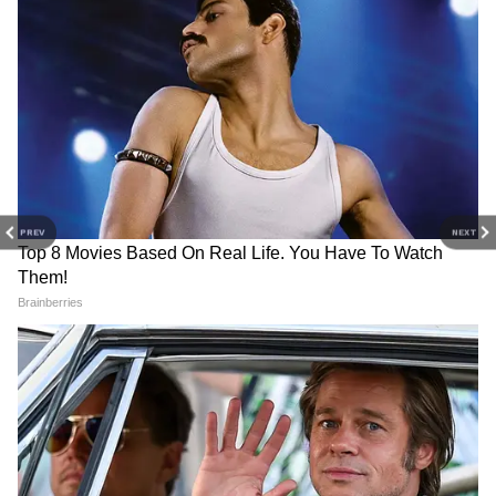
সম্ভাবনা বেশি। ইশান কিষাণ শেষবার ২০২৩ সালের
১১ অক্টোবর দিল্লিতে এই আফগানিস্তান দলের
বিরুদ্ধেই বিশ্বকাপ ম্যাচে খেলেছিলেন।
PREV
NEXT