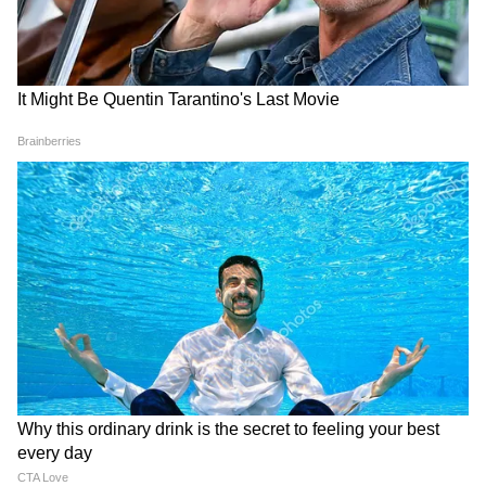
Related Articles
IND vs AFG Test 2026: আফগানিস্তানকে ইনিংস
এবং ৩০০ রানে গুঁড়িয়ে দিয়ে রেকর্ড ব্যবধানে জয়
ভারতের, নজির গড়লেন শুভমানরা
Manav Suthar IND vs AFG: স্বপ্নের অভিষেক! প্রথম
ম্যাচে খেলতে নেমেই ৬ উইকেট, কোন নয়া রেকর্ড
গড়লেন মানব সুথার?
3
4