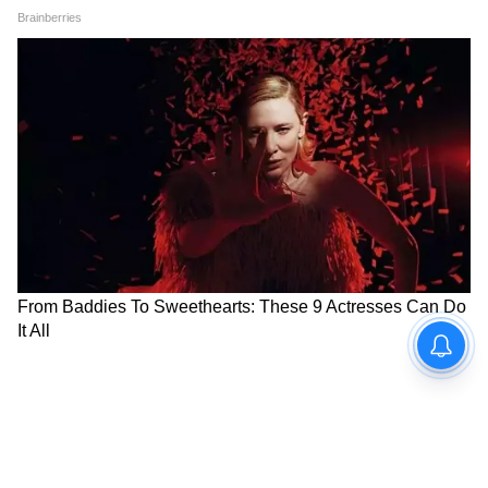
4
4
Image Credit :
AFP
ভারতীয় দলের প্লেয়িং ইলেভেন
আফগানিস্তানের বিরুদ্ধে প্রথম ওয়ানডের জন্য
ভারতের সম্ভাব্য প্লেয়িং ইলেভেন:
শুভমান গিল
(অধিনায়ক), রোহিত শর্মা, ঈশান কিষাণ, শ্রেয়স
আইয়ার (সহ-অধিনায়ক), কে.এল. রাহুল, নীতিশ
কুমার রেড্ডি, ওয়াশিংটন সুন্দর, কুলদীপ যাদব,
আর্শদীপ সিং, প্রিন্স যাদব এবং প্রসিধ কৃষ্ণা।