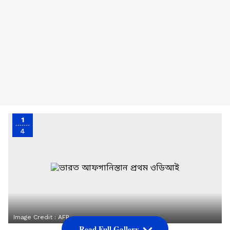
1
4
Image Credit :
AFP
Read Full Gallery