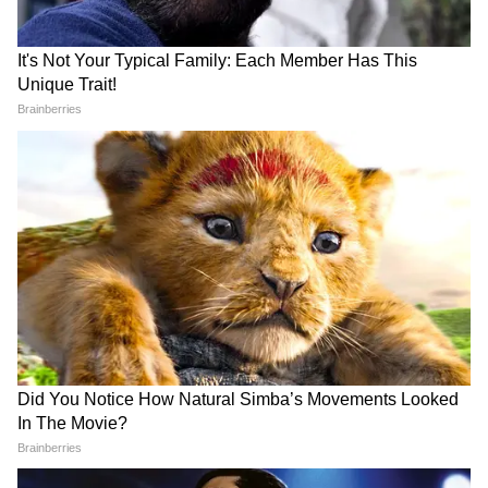
Image Credit :
Getty
প্রথম একাদশে জায়গা নেই জয়সওয়ালের?
আফগানিস্তানের বিরুদ্ধে প্রথম একদিনের ম্যাচে
অধিনায়ক শুভমান গিল এবং সিনিয়র ক্রিকেটার
রোহিত শর্মা ওপেন করবেন, এটা প্রায় নিশ্চিত।
আইসিসি ওয়ানডে ব্যাটিং র‍্যাঙ্কিংয়ে রোহিত শর্মা
এখন ৪ নম্বরে আছেন। বাঁ-হাতি ব্যাটসম্যান যশস্বী
জয়সওয়াল দলে থাকলেও, প্রথম ম্যাচে তাঁর প্লেয়িং
ইলেভেনে জায়গা পাওয়া কঠিন।
আইসিসি ওয়ানডে ব্যাটিং র‍্যাঙ্কিংয়ে ২ নম্বরে থাকা
বিরাট কোহলি এই সিরিজে খেলছেন না। তাই তাঁর
৩ নম্বর পজিশনে ঈশান কিষাণকে নামানোর