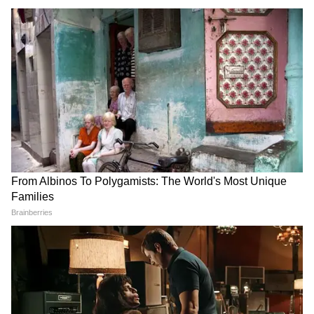
Image Credit :
Getty
৩ নম্বরে ঈশান কিষাণ
মনে করা হচ্ছে, ক্যাপ্টেন গিল তিন নম্বরে ব্যাটিংয়ের
জন্য অন্য ক্রিকেটারদের চেয়ে ঈশান কিষাণকেই
বেশি গুরুত্ব দেবেন। সম্প্রতি তিনি ভারতীয় দল এবং
আইপিএলে সানরাইজার্স হায়দরাবাদের (SRH) হয়ে
এই ব্যাটিং পজিশনে ভালো খেলেছেন। সহ-
অধিনায়ক শ্রেয়স আইয়ার ৪ নম্বরে এবং
উইকেটকিপার কে.এল. রাহুল ৫ নম্বরে ব্যাট
করবেন।
স্টার অলরাউন্ডার হার্দিক পান্ডিয়া চোটের কারণে,
এই সিরিজ থেকে পুরোপুরি ছিটকে গেছেন। তাঁর
অনুপস্থিতিতে ৬ নম্বরে তরুণ খেলোয়াড় নীতিশ