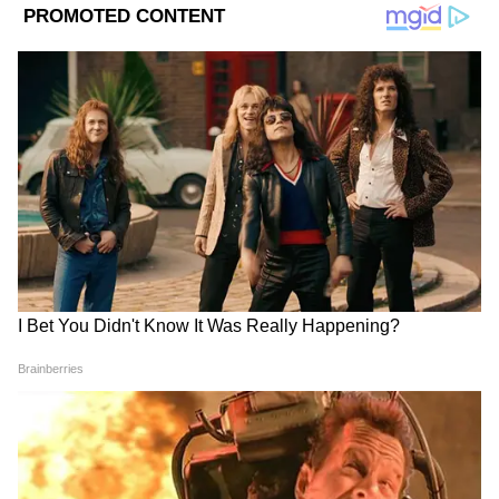
Related Articles
DOWNLOAD APP
IND vs AFG Test Match: আফগানিস্তানের বিরুদ্ধে
RECOMMENDED STORIES
ভারতের সম্ভাব্য প্রথম একাদশে কি একাধিক নতুন মুখ?
তুঙ্গে জল্পনা