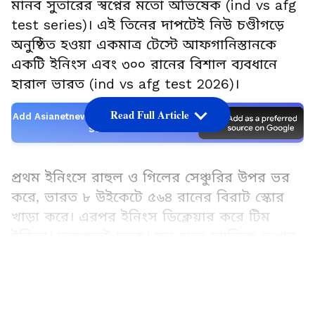
মানব সুতারের স্বপ্নের মতো অভিষেক (ind vs afg
test series)। এই তিনের দাপটেই নিউ চণ্ডীগড়ে
অনুষ্ঠিত হওয়া একমাত্র টেস্টে আফগানিস্তানকে
একটি ইনিংস এবং ৩০০ রানের বিশাল ব্যবধানে
হারাল ভারত (ind vs afg test 2026)।
Read Full Article
Add Asianetnews Bangla as a Preferred
Source
প্রথম ইনিংসে রাহুল ও গিলের সেঞ্চুরির উপর ভর
করে, ভারত ৮ উইকেটে ৫৬৪ রানের বিরাট স্কোর
খাড়া করে। এরপর ইনিংস ডিক্লেয়ার করে টিম
ইন্ডিয়া। তারপরেই চমক। বল হাতে ম্যাজিক দেখান
নবাগত স্পিনার মানব সুতার (৬/৩৩) এবং
LATEST VIDEOS
ওয়াশিংটন সুন্দর (৪/৩৬)। তাদের দাপটে টেস্ট
ক্রিকেটের একটি ইনিংসে নিজেদের সবচেয়ে বড়