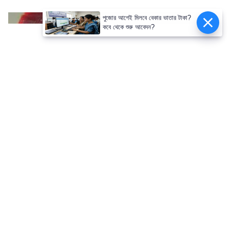
পুজোর আগেই মিলবে বেকার ভাতার টাকা?
কবে থেকে শুরু আবেদন?
স্পিনারদের দাপটে ঐতিহাসিক জয়
আফগানিস্তানকে ফলো-অন খাওয়ায় ভারত। দ্বিতীয়
ইনিংসেও ভারতীয় স্পিনারদের দাপট অব্যাহত
থাকে। ওয়াশিংটন সুন্দর (৪/৩৬), কুলদীপ যাদব
(৩/৩০) এবং মানব সুতার (১/২৯) নিয়মিত উইকেট
তুলে নেন।
দ্বিতীয় ইনিংসে আফগানিস্তানের ব্যাটিং আরও
খারাপ হয়। তারা মাত্র ১১২ রানে অলআউট হয়ে
যায়। সিদিকুল্লাহ (৮০ বলে ৪২) এবং রহমানউল্লাহ
গুরবাজ (২৪ বলে ২৪) ছাড়া আর কেউ কুড়ি রানের
বেশি করতে পারেননি। এই টেস্টে জয় এবং