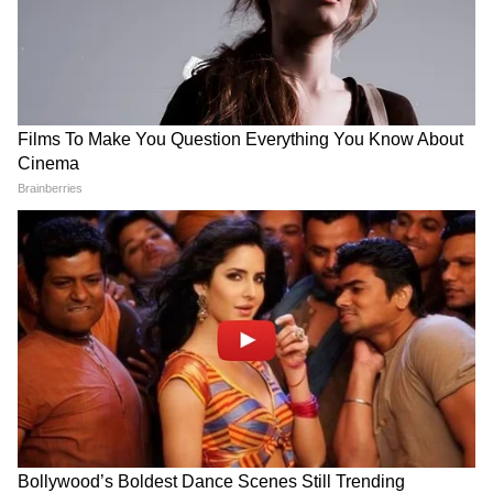
সে সাসপেন্ড হবে', বিজেপি নেতাদের কড়া
বার্তা দিলীপের
Suvendu Adhikari: ভবানীপুরের গুরুদ্বারে
গিয়ে বড় কথা মুখ্যমন্ত্রী শুভেন্দুর, হৃদয়
ছুঁলেন শিখদের
চতুর্থ উইকেটে গিল-পন্থের জুটি ১৬৯ রান যোগ
করে। শুভমান তাঁর ১২তম টেস্ট সেঞ্চুরিটি করে ১৭৭
বলে ১২৬ রানে আউট হন। তাঁর ইনিংসে ছিল ১৫টি
চার ও একটি ছয়। পন্থ অবশ্য সেঞ্চুরি হাতছাড়া
করেন। তিনি ১২১ বলে ৮১ রান করে আউট হন।
তাঁর ইনিংসে ছিল ছয়টি চার ও তিনটি ছয়।
ভারতের স্কোর তখন ৪৬৫ রানে ৬ উইকেট।
শেষদিকে ওয়াশিংটন সুন্দর (৬৮ বলে ৫২*), মহম্মদ