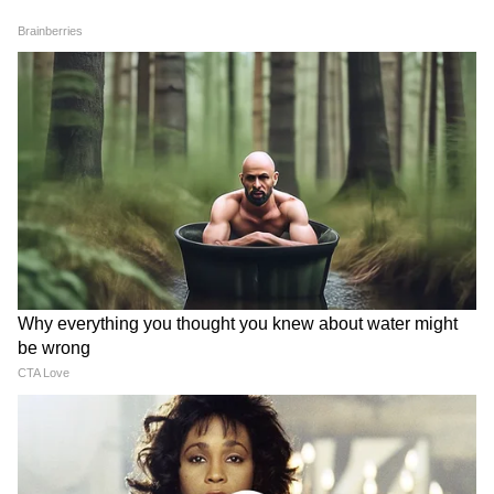
সিরাজ (১৪ বলে ২২) এবং মানব সুতার (৪১ বলে
২৮) ঝোড়ো ব্যাটিং করে ভারতের স্কোরকে ৮
উইকেটে ৫৬৪ রানে পৌঁছে দেন। এরপরই ভারত
ইনিংস ডিক্লেয়ার ঘোষণা করে।
আফগানিস্তানের হয়ে মহম্মদ সেলিম সাফি (৬/১৪০)
একাই লড়াই করেন। তিনি আফগানিস্তানের তৃতীয়
বোলার হিসেবে টেস্টে পাঁচ উইকেট নেওয়ার কৃতিত্ব
অর্জন করেন।
অভিষেকেই আফগানদের একাই ধসিয়ে দিলেন মানব
দ্বিতীয় দিনের শেষে আফগানিস্তান ১১৩ রানে ৫
উইকেট হারিয়ে ধুঁকছিল। রহমত শাহ (৪৩*)
অপরাজিত থাকলেও, মানব সুতার একাই তিনটি
উইকেট নিয়ে আফগান ব্যাটিং লাইন আপে ধস