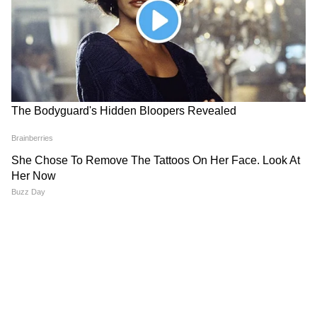
নামান।
তৃতীয় দিনের শুরুটা আফগানিস্তানের জন্য আরও
খারাপ ছিল। মানব সুতার (৬/৩৩) অভিষেক টেস্টে
পাঁচ উইকেট নিয়ে দশম ভারতীয় বোলার হিসেবে
এই নজির গড়েন। অভিষেক টেস্টে কোনও ভারতীয়
বোলারের এটি তৃতীয় সেরা বোলিং ফিগার।
আফগানিস্তান মাত্র ১৫২ রানে অলআউট হয়ে যায়।
রহমত শাহ (১৩৫ বলে ৬০) এবং হাশমতুল্লাহ শাহিদি
(২০) ছাড়া আর কেউ ২০ রানের গণ্ডি পেরোতে
পারেননি।