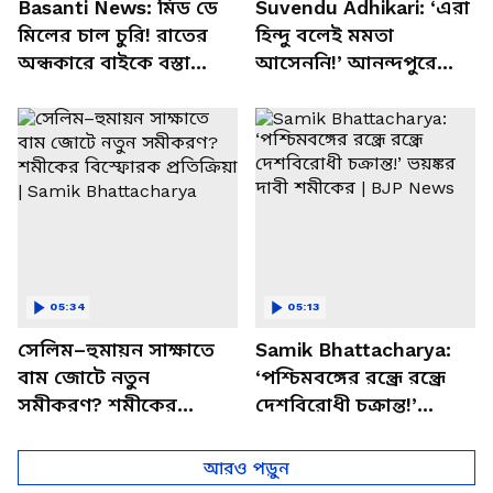
Basanti News: মিড ডে
Suvendu Adhikari: ‘এরা
মিলের চাল চুরি! রাতের
হিন্দু বলেই মমতা
অন্ধকারে বাইকে বস্তা
আসেননি!’ আনন্দপুরে
পাচার, বাসন্তীতে স্কুল
মমতার না আসার কারণ
চত্বরে তাণ্ডব
খোলসা করলেন শুভেন্দু
05:34
05:13
সেলিম–হুমায়ন সাক্ষাতে
Samik Bhattacharya:
বাম জোটে নতুন
‘পশ্চিমবঙ্গের রন্ধ্রে রন্ধ্রে
সমীকরণ? শমীকের
দেশবিরোধী চক্রান্ত!’
বিস্ফোরক প্রতিক্রিয়া |
ভয়ঙ্কর দাবী শমীকের |
Samik Bhattacharya
BJP News
আরও পড়ুন