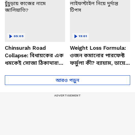
05:09
19:01
Chinsurah Road
Weight Loss Formula:
Collapse: বিধায়কের এক
ওজন কমানোর পারফেক্ট
ধমকেই সোজা ঠিকাদার!
ফর্মুলা কী? ব্যায়াম, ডায়েট
চুঁচুড়ায় কাজের নামে
ও লাইফস্টাইল নিয়ে দুর্দান্ত
জালিয়াতি?
টিপস
আরও পড়ুন