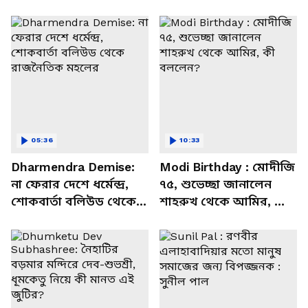
05:36
10:33
Dharmendra Demise:
Modi Birthday : মোদীজি
না ফেরার দেশে ধর্মেন্দ্র,
৭৫, শুভেচ্ছা জানালেন
শোকবার্তা বলিউড থেকে
শাহরুখ থেকে আমির, কী
রাজনৈতিক মহলের
বললেন?