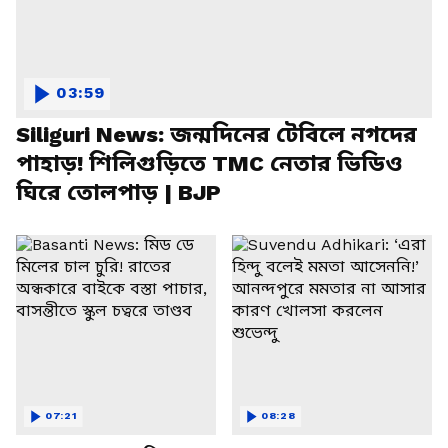
03:59
Siliguri News: জন্মদিনের টেবিলে নগদের
পাহাড়! শিলিগুড়িতে TMC নেতার ভিডিও
ঘিরে তোলপাড় | BJP
07:21
08:28