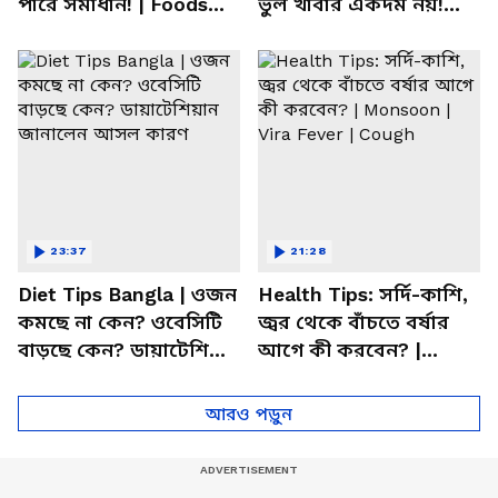
পারে সমাধান! | Foods
ভুল খাবার একদম নয়!
For Mental Health
সতর্ক করলেন পুষ্টিবিদ
23:37
21:28
Diet Tips Bangla | ওজন
Health Tips: সর্দি-কাশি,
কমছে না কেন? ওবেসিটি
জ্বর থেকে বাঁচতে বর্ষার
বাড়ছে কেন? ডায়াটেশিয়ান
আগে কী করবেন? |
জানালেন আসল কারণ
Monsoon | Vira Fever |
Cough
আরও পড়ুন