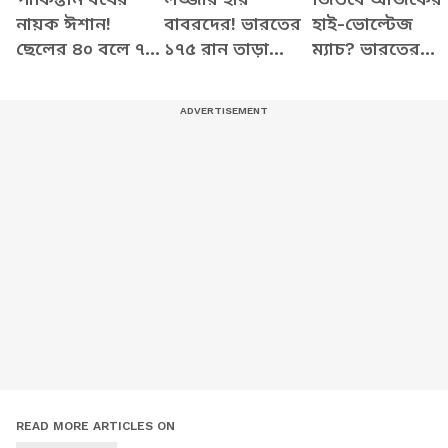
নায়ক ঈশান!
বাবরদের! ভারতের
হাই-ভোল্টেজ
ছেলের ৪০ বলে ৭৭
১৭৫ রান তাড়া
ম্যাচ? ভারতের
রানের ইনিংসে
করতে গিয়ে
ব্যাটিং-এ কাঁপছে
গর্বিত বাবা-মা, কী
খড়কুটোর মতো
কলম্বোর গ্যালারি
বললেন কোচ?
উড়ে গেল পাকিস্তান
READ MORE ARTICLES ON