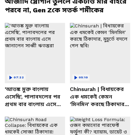
আজাদি স্লোগান তুললে একটাও মার বাইরে
পরবে না, Gen Zকে সতর্ক শমীকের
07:22
05:10
'আতঙ্ক মুক্ত বাংলায়
Chinsurah | বিধায়কের
এসেছি', পালাবদলের পর
এক ধমকেই কেমন
প্রথম বার বাংলায় এসে
'মিনমিন' করছে ঠিকাদার,
জানালেন সাধ্বী ঋতম্ভরা
মুহূর্তে বদলে গেল ছবি!