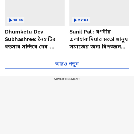
10:05
27:04
Dhumketu Dev
Sunil Pal : রণবীর
Subhashree: নৈহাটির
এলাহাবাদিয়ার মতো মানুষ
বড়মার মন্দিরে দেব-
সমাজের জন্য বিপজ্জনক :
শুভশ্রী, ধূমকেতু নিয়ে কী
সুনীল পাল
মানত এই জুটির?
আরও পড়ুন