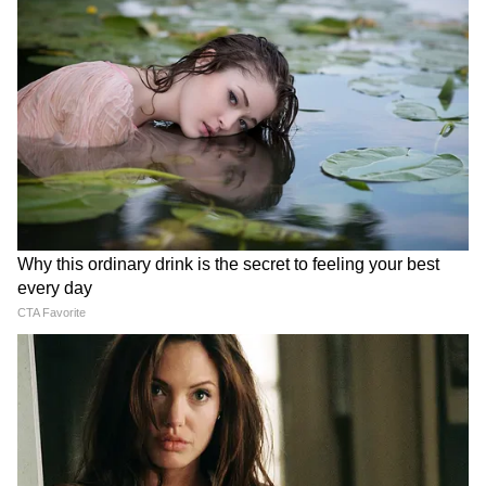
Add Asianetnews Bangla as a Preferred
Source
DID YOU KNOW ?
সবার আগে আরসিবি
১১ ম্যাচ খেলে ১৪ পয়েন্ট করে পেয়েছে রয়্যাল
চ্যালেঞ্জার্স বেঙ্গালুরু, সানরাইজার্স হায়দরাবাদ ও
গুজরাট টাইটানস। তবে শীর্ষে আরসিবি।
2
6
Image Credit :
ANI
চলতি আইপিএল-এ চতুর্থ দল হিসেবে প্লে-