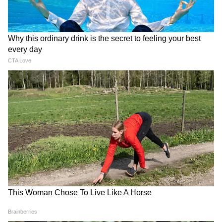
Related Articles
GT vs PBKS: পাঞ্জাব কিংসের বিরুদ্ধে রুদ্ধশ্বাস জয়,
প্লে-অফের দৌড়ে গুজরাট টাইটানস
PBKS vs DC: পাঞ্জাবের বিরুদ্ধে রুদ্ধশ্বাস জয় দিল্লির,
জমজমাট আইপিএল প্লে-অফের লড়াই
3
6