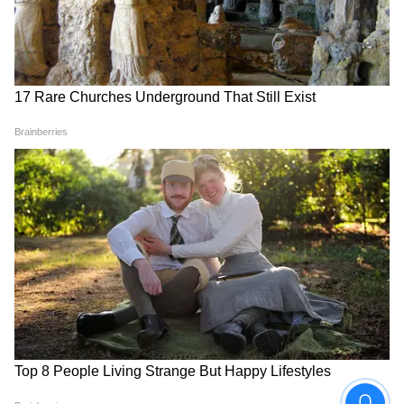
Image Credit :
ANI
চলতি আইপিএল-এ প্লে-অফের যোগ্যতা অর্জন
করতে পারবে চেন্নাই সুপার কিংস?
প্লে-অফে পৌঁছতে পারবে সিএসকে?
১১ ম্যাচ খেলে ১২ পয়েন্ট নিয়ে চলতি আইপিএল-
এ লিগ টেবলে পঞ্চম স্থানে পাঁচবারের চ্যাম্পিয়ন
চেন্নাই সুপার কিংস। রাজস্থান রয়্যালসও ১১ ম্যাচ
খেলে ১২ পয়েন্ট পেয়েছে। নেট রান রেটে পিছিয়ে
থাকায় ষষ্ঠ স্থানে রাজস্থান। এই দুই দলও প্লে-
অফের দৌড়ে ভালোভাবেই আছে। তবে দুই দলেরই
লড়াই কঠিন।