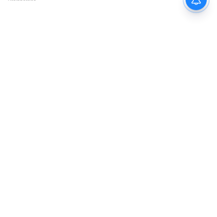
5
6
Image Credit :
ANI
চলতি আইপিএল-এ প্লে-অফের লড়াইয়ে পিছিয়ে
কলকাতা নাইট রাইডার্স ও দিল্লি ক্যাপিটালস
প্লে-অফের দৌড়ে পিছিয়ে কেকেআর
১০ ম্যাচ খেলে ৯ পয়েন্ট নিয়ে চলতি আইপিএল-এ
লিগ টেবলে ৮ নম্বরে কলকাতা নাইট রাইডার্স। ১২
ম্যাচ খেলে ১০ পয়েন্ট নিয়ে ৭ নম্বরে দিল্লি