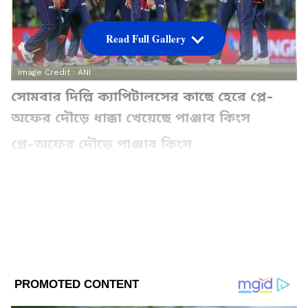
Read Full Gallery
Image Credit :
ANI
সোমবার দিল্লি ক্যাপিটালসের কাছে হেরে প্লে-
অফের দৌড়ে ধাক্কা খেয়েছে পাঞ্জাব কিংস
প্লে-অফের দৌড়ে পাঞ্জাব কিংস
সোমবার আইপিএল-এর ম্যাচে দিল্লি ক্যাপিটালসের
বিরুদ্ধে জয় পেলে ১১ ম্যাচ খেলে ১৫ পয়েন্ট নিয়ে
চলতি আইপিএল-এ পয়েন্ট তালিকার শীর্ষে পৌঁছে
যেতে পারত পাঞ্জাব কিংস। কিন্তু হেরে যাওয়ায় ১৩
পয়েন্ট নিয়ে চতুর্থ স্থানে শ্রেয়াস আইয়াররা। ফলে
প্লে-অফের দৌড়ে তাঁরা কিছুটা ধাক্কা খেয়েছেন।