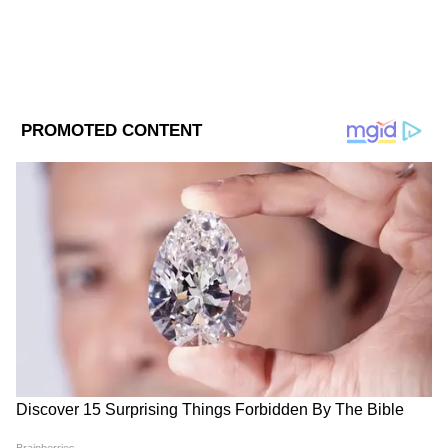
আকাশ ঘটক।
প্রথম ইনিংসে ৩২৮ রানে অলআউট হয়ে যায়
বাংলা
। সর্বাধিক ৮১ রান করেন ৬ নম্বরে ব্যাটিং
করতে নামা শাহবাজ আহমেদ। ৭৭ রান করেন
ওপেনার অভিমন্যু ঈশ্বরণ। ৬৮ রান করেন ৩ নম্বরে
ব্যাটিং করতে নামা সুদীপ কুমার ঘরামি। ৩৩ রান
করেন অভিষেক পোড়েল। ২৫ রান করেন অনুষ্টুপ
মজুমদার। ১৩ রান করেন মনোজ। ১২ রান করেন
আকাশ ঘটক।
DOWNLOAD APP