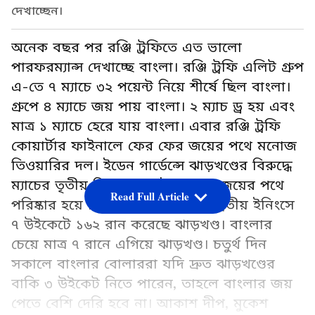
দেখাচ্ছেন।
অনেক বছর পর রঞ্জি ট্রফিতে এত ভালো
পারফরম্যান্স দেখাচ্ছে বাংলা। রঞ্জি ট্রফি এলিট গ্রুপ
এ-তে ৭ ম্যাচে ৩২ পয়েন্ট নিয়ে শীর্ষে ছিল বাংলা।
গ্রুপে ৪ ম্যাচে জয় পায় বাংলা। ২ ম্যাচ ড্র হয় এবং
মাত্র ১ ম্যাচে হেরে যায় বাংলা। এবার রঞ্জি ট্রফি
কোয়ার্টার ফাইনালে ফের ফের জয়ের পথে মনোজ
তিওয়ারির দল। ইডেন গার্ডেন্সে ঝাড়খণ্ডের বিরুদ্ধে
ম্যাচের তৃতীয় দিনের শেষেই বাংলার জয়ের পথে
Read Full Article
পরিষ্কার হয়ে গিয়েছে। দিনের শেষে দ্বিতীয় ইনিংসে
৭ উইকেটে ১৬২ রান করেছে ঝাড়খণ্ড। বাংলার
চেয়ে মাত্র ৭ রানে এগিয়ে ঝাড়খণ্ড। চতুর্থ দিন
সকালে বাংলার বোলাররা যদি দ্রুত ঝাড়খণ্ডের
বাকি ৩ উইকেট নিতে পারেন, তাহলে বাংলার জয়
পেতে বেশি দেরি হবে না। আকাশ দীপ, মুকেশ