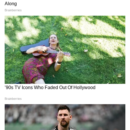
Dilip Ghosh: 'কেউ তৃণমূলীদের দলে নিলে
সে সাসপেন্ড হবে', বিজেপি নেতাদের কড়া
বার্তা দিলীপের
Suvendu Adhikari: ভবানীপুরের গুরুদ্বারে
গিয়ে বড় কথা মুখ্যমন্ত্রী শুভেন্দুর, হৃদয়
ছুঁলেন শিখদের