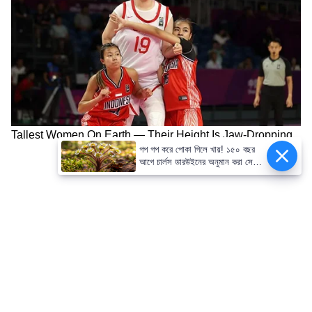
গপ গপ করে পোকা গিলে খায়! ১৫০ বছর
আগে চার্লস ডারউইনের অনুমান করা সেই
আজব গাছের সন্ধান পেলেন বিজ্ঞানীরা