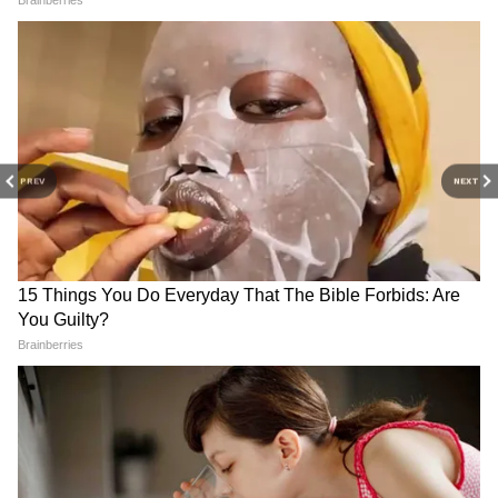
PREV
NEXT
RECOMMENDED STORIES
দ্বিতীয় ইনিংসে ঝাড়়খণ্ডের হয়ে ৬৪ রান করেন
ওপেনার আর্যমান সেন। ৪০ রান করেন
অনুকূল
রায়
। ২৯ রান করেন ওপেনার অধিনায়ক বিরাট