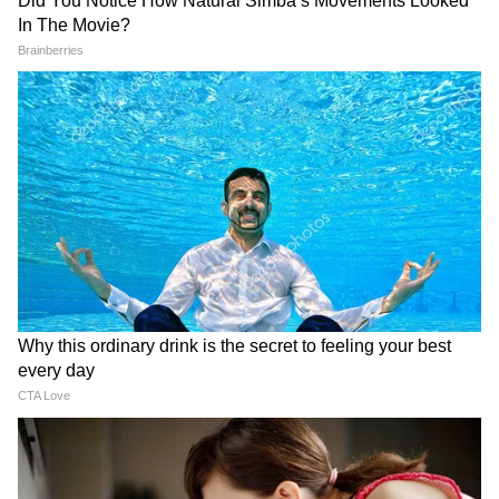
LATEST VIDEOS
Subhranshu Roy: হালিশহরের ঘটনার
পরই মমতা-অভিষেককে নিশানা, কী বললেন
শুভ্রাংশু?
Suvendu Adhikari: ধামাচাপার রাজনীতি
নয়, হালিশহর কাণ্ডের দায় নিয়ে বড় কথা
বললেন মুখ্যমন্ত্রী শুভেন্দু