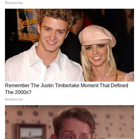
DOWNLOAD APP
RECOMMENDED STORIES
ICC Test Rankings: রুটকে
FIFA World Cup 2026: খেলা
সরিয়ে টেস্টের সিংহাসনে ব্রুক,
সেই আমেরিকায়, ২৪ বছরের
প্রথম দশে যে দুই ভারতীয়
খরা কাটিয়ে ইতিহাসের পুনরাবৃত্তি
করতে পারবে ব্রাজিল?