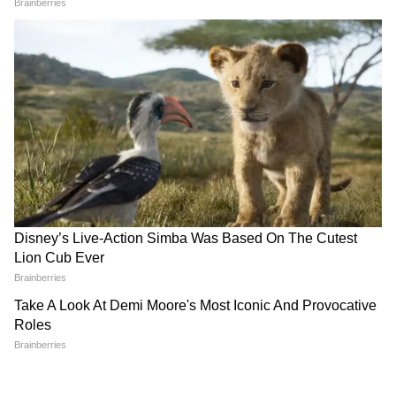
DOWNLOAD APP
RECOMMENDED STORIES
FIFA World Cup 2026:
Spain FIFA World Cup 2026:
আমেরিকায় প্রবেশের অনুমতি
১৬ বছরের ট্রফি খরা কাটাতে
পেলেন না, বিশ্বকাপে নেই
মরিয়া স্পেন, দেখে নিন স্প্যানিশ
সোমালিয়ার রেফারি
আর্মাডার বিশ্বকাপের সূচি