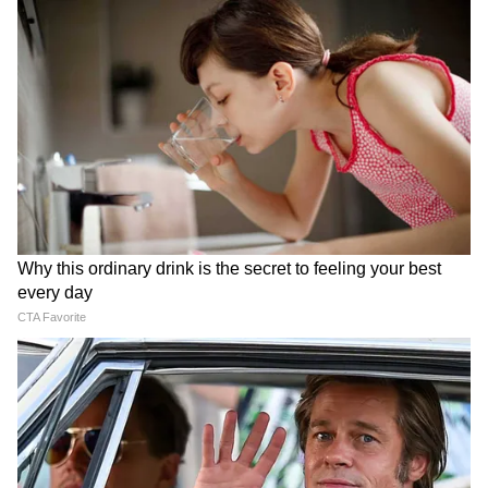
LATEST VIDEOS
Dilip Ghosh: 'কেউ তৃণমূলীদের দলে নিলে
সে সাসপেন্ড হবে', বিজেপি নেতাদের কড়া
বার্তা দিলীপের
Suvendu Adhikari: ভবানীপুরের গুরুদ্বারে
গিয়ে বড় কথা মুখ্যমন্ত্রী শুভেন্দুর, হৃদয়
ছুঁলেন শিখদের