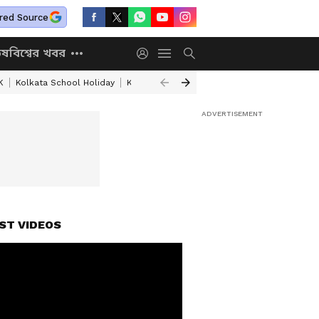
red Source
িষ
বিশ্বের খবর
K
Kolkata School Holiday
Kolkata Weather Update
West Bengal Wea
ST VIDEOS