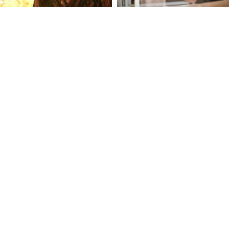
FOLLOW U
 Use
Privacy Policy
CSAM Policy
Complaint Redressal - Website
Complianc