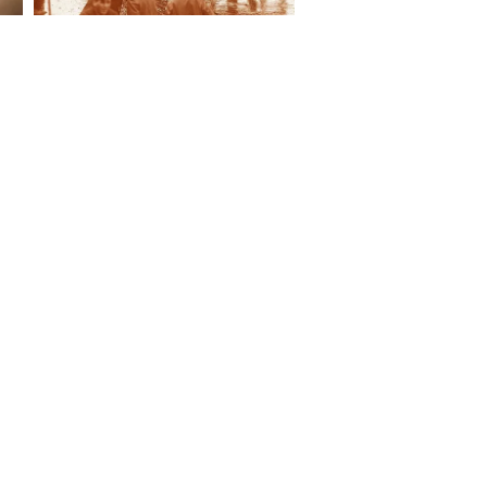
S ON
e Report Digital
Investors