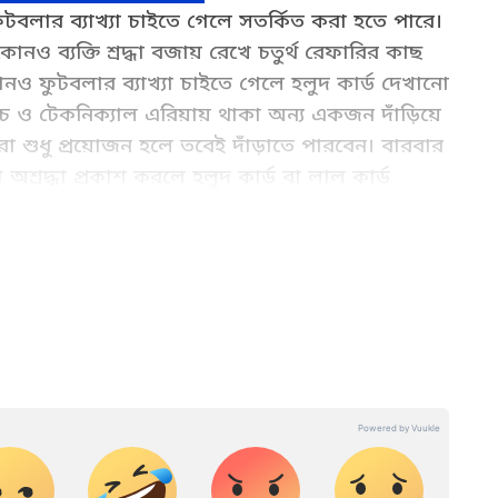
ুটবলার ব্যাখ্যা চাইতে গেলে সতর্কিত করা হতে পারে।
ও ব্যক্তি শ্রদ্ধা বজায় রেখে চতুর্থ রেফারির কাছ
োনও ফুটবলার ব্যাখ্যা চাইতে গেলে হলুদ কার্ড দেখানো
োচ ও টেকনিক্যাল এরিয়ায় থাকা অন্য একজন দাঁড়িয়ে
শুধু প্রয়োজন হলে তবেই দাঁড়াতে পারবেন। বারবার
া অশ্রদ্ধা প্রকাশ করলে হলুদ কার্ড বা লাল কার্ড
atest Football News in Bangla.(বাংলায়
Football match scores, tables, Football
e at Asianet News Bangla.
 অক্টোবর থেকে এশিয়ানেট নিউজ বাংলায় কর্মরত। যাদবপুর
োত্তর ডিপ্লোমা রয়েছে। খেলা, রাজনীতি, ভ্রমণ, অপরাধ, জাতীয়,
ান্ত খবর লিখতে আগ্রহী। সংবাদমাধ্যমে ১৫ বছর ধরে কাজ করার