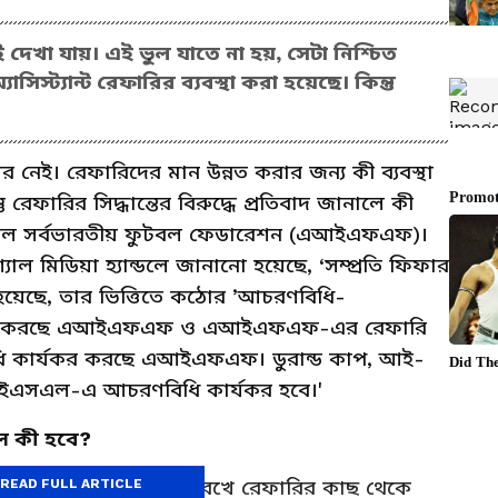
 দেখা যায়। এই ভুল যাতে না হয়, সেটা নিশ্চিত
সিস্ট্যান্ট রেফারির ব্যবস্থা করা হয়েছে। কিন্তু
নেই। রেফারিদের মান উন্নত করার জন্য কী ব্যবস্থা
 রেফারির সিদ্ধান্তের বিরুদ্ধে প্রতিবাদ জানালে কী
করে দিল সর্বভারতীয় ফুটবল ফেডারেশন (এআইএফএফ)।
মিডিয়া হ্যান্ডলে জানানো হয়েছে, ‘সম্প্রতি ফিফার
া হয়েছে, তার ভিত্তিতে কঠোর ’আচরণবিধি-
্যকর করছে এআইএফএফ ও এআইএফএফ-এর রেফারি
ধি কার্যকর করছে এআইএফএফ। ডুরান্ড কাপ, আই-
ইএসএল-এ আচরণবিধি কার্যকর হবে।'
লে কী হবে?
 অধিনায়ক শ্রদ্ধা বজায় রেখে রেফারির কাছ থেকে
READ FULL ARTICLE