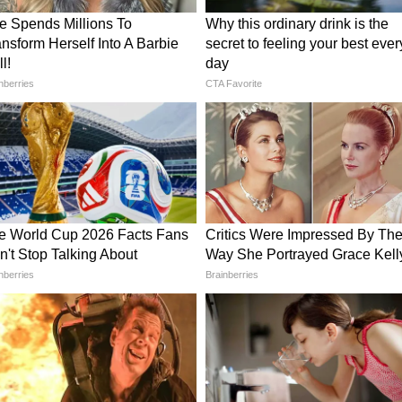
একটা বিষয়েই সফল এআইএফএফ,' এ কী বললেন ইগর