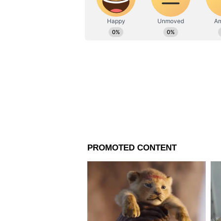
অভিজ্ঞতা রয়েছে। একাধিক সংবাদমাধ্
রেফারি কৃস্টাল জনের ছবি, হা
মিডিয়াতেও কাজ করার অভিজ্ঞতা রয়েছে
যোগাযোগের মাধ্যম Soumya.gangu
সোশ্যাল মিডিয়ায় এআইএফএফ-এর পক
রেফারি
কৃস্টাল জনের
ছবি দেওয়া হয়
কারণ, এই রেফারির ভুল সিদ্ধান্তের স
পক্ষপাতিত্বের অভিযোগ উঠেছে। কিন্তু
রেফারি হিসেবে তুলে ধরছে
এআইএ
সমর্থকরা।
আরও খবরের আপডেট পেতে চোখ রাখ
এখানে।
আরও পড়ুন-
Indian Football: অক্টোবরে লেবানন,
ভারত, কোচ হবেন কে?
Kolkata Derby: এএফসি চ্যাম্পিয়ন