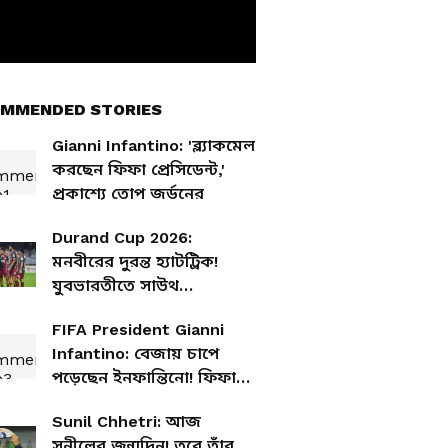
MMENDED STORIES
Gianni Infantino: 'ব্ল্যাকমেল
করছেন ফিফা প্রেসিডেন্ট,'
প্রকাশ্যে তোপ জর্ডনের
Durand Cup 2026:
মনবীরের দুরন্ত হ্যাটট্রিক!
যুবভারতীতে সাউথ
ইউনাইটেড এফসি-কে গোলের
FIFA President Gianni
মালা পরাল মোহনবাগান, ৮-০
Infantino: বেজায় চাপে
গোলে জয়
পড়েছেন ইনফান্তিনো! ফিফা
সভাপতিকে সরানোর
Sunil Chhetri: আজ
পরিকল্পনা?
সুনীলের জন্মদিন! তবে তাঁর