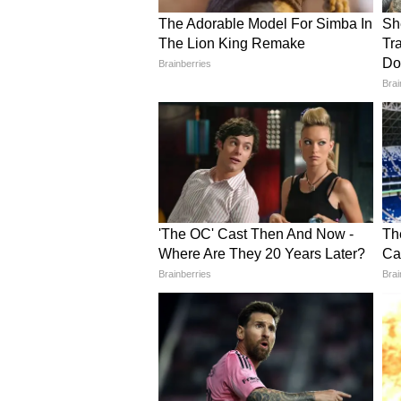
ডার্বি? ক্ষুব্ধ ইস্টবেঙ্গল সমর্থকরা
Igor Stimac: 'গত ৪-৫ বছরে 
স্টিম্যাচ!