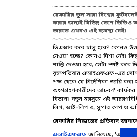
রেফারির ভুল সারা বিশ্বের ফুটবলেই
করার জন্যই বিভিন্ন দেশে ভিডিও অ্যা
ভারতে এখনও এই ব্যবস্থা নেই।
ভিএআর কবে চালু হবে? কোনও উত্তর 
নেওয়া হচ্ছে? কোনও দিশা নেই। কিন্তু
শাস্তি দেওয়া হবে, সেটা স্পষ্ট 
বৃহস্পতিবার এআইএফএফ-এর সোশ্যাল 
পক্ষ থেকে যে নির্দেশিকা জারি কর
অংশগ্রহণকারীদের আচরণ' কার
বিভাগ। নতুন মরসুমে এই আচরণবি
লিগ, আই-লিগ ৩, সুপার কাপ ও আ
রেফারির সিদ্ধান্তের প্রতিবাদ জানা
এআইএফএফ
জানিয়েছে, 'একমাত্র