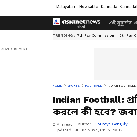
Malayalam
Newsable
Kannada
Kannada
এই মুহূর্তের 
TRENDING :
7th Pay Commission
8th Pay 
HOME
SPORTS
FOOTBALL
INDIAN FOOTBALL: প্রতি
Indian Football: প্র
করলে কী হবে? জ
Author :
Soumya Ganguly
2
Min read
|
Updated :
Jul 04 2024, 01:55 PM IST