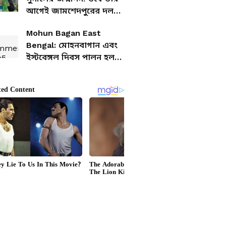
আগেই জামশেদপুরের দল
তুলে নেওয়া নিয়ে বড় বার্তা
Mohun Bagan East
দিলেন দেশের প্রাক্তন
Bengal: মোহনবাগান এবং
অধিনায়ক
ইস্টবেঙ্গল দিবস পালন হল
জাঁকজমকভাবেই, সেরার
তালিকায় কারা?