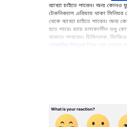
ব্যাখ্যা চাইতে পারেন। অন্য কোনও ফ
টেকনিক্যাল এরিয়ায় থাকা সিনিয়র কোন
থেকে ব্যাখ্যা চাইতে পারেন। অন্য ক
হতে পারে। ম্যাচ চলাকালীন শুধু ক
থাকতে পারবেন। চিকিৎসক, ফিজিওরা 
রেফারির সিদ্ধান্ত
নিয়ে প্রশ্ন তুললে ব
দেখানো হতে পারে।'
Football News (ফুটবল নিউজ): L
ফুটবলের সেরা খবর). Check Live 
match videos, Photos and mor
ABOUT THE AUTHOR
Soumya Ganguly
SG
সৌম্য গঙ্গোপাধ্যায় ২০২২ সালের ২১
বিশ্ববিদ্যালয় থেকে গণজ্ঞাপনে স্নাতক
আন্তর্জাতিক, স্বাস্থ্য, ফিচার সংক্র