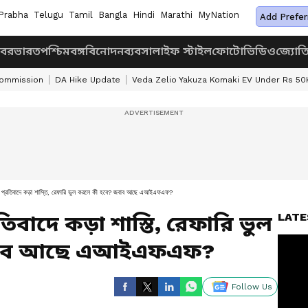
Prabha
Telugu
Tamil
Bangla
Hindi
Marathi
MyNation
Add Prefer
খবর
ভারত
পশ্চিমবঙ্গ
বিনোদন
ব্যবসা
লাইফ স্টাইল
ফোটো
ভিডিও
জ্যোত
Commission
DA Hike Update
Veda Zelio Yakuza Komaki EV Under Rs 50
বাদে কড়া শাস্তি, রেফারি ভুল করলে কী হবে? জবাব আছে এআইএফএফ?
LATE
তিবাদে কড়া শাস্তি, রেফারি ভুল
বাব আছে এআইএফএফ?
Follow Us