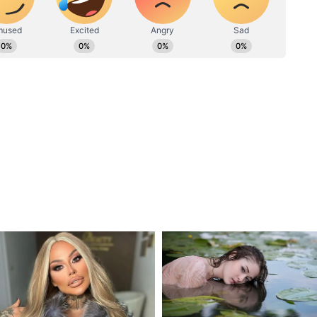
যমে কাজের অভিজ্ঞতা রয়েছে। সংবাদপত্রের পাশাপাশি ডিজিট্যাল
সির খোরাক এআইএফএফ
। ডেস্কে কাজ করার পাশাপাশি ফিল্ড রিপোর্টিংয়েও আগ্রহী।
ly@asianetnews.in
্ষ থেকে যে পোস্ট করা হয়েছে, তার শুরুতেই
েছে। এই ছবি দেখে ফুটবলপ্রেমীরা ব্যঙ্গ করছেন।
ংখ্যা সবচেয়ে বেশি। তাঁর বিরুদ্ধে বারবার
 জনের বিরুদ্ধে ব্যবস্থা নেওয়া তো দূর, তাঁকেই আদর্শ
ফএফ
। যা দেখে হাসাহাসি করছেন বিভিন্ন ক্লাবের
ুন আমাদের হোয়াটসঅ্যাপ চ্যানেলে, ক্লিক করুন
 ভিয়েতনামের বিরুদ্ধে ত্রিদেশীয় টুর্নামেন্ট খেলবে
্স লিগ ২-এর ম্যাচ খেলার ৪ দিনের মধ্যে কলকাতা