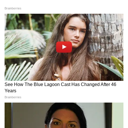
East Bengal: দলবদলে ফের চমক
ইস্টবেঙ্গলের, আসছেন বিশ্বকাপ খেলা উইঙ্গার
FIFA President Gianni
Sunil Chhetri: আজ সুনীলের
Infantino: বেজায় চাপে
জন্মদিন! তবে তাঁর আগেই
পড়েছেন ইনফান্তিনো! ফিফা
জামশেদপুরের দল তুলে নেওয়া
সভাপতিকে সরানোর পরিকল্পনা?
নিয়ে বড় বার্তা দিলেন দেশের
LATEST VIDEOS
প্রাক্তন অধিনায়ক
'আমি ফিরবই'! শেখ হাসিনার বিস্ফোরক
বার্তায় তোলপাড় বাংলাদেশ | Sheikh
Hasina | Bangladesh News
'অভিষেক কোন মহারথী, চিকিৎসার জন্য
বিদেশ যেতে হবে', পাল্টা জবাব কুণালের! |
Abhishek Banerjee News