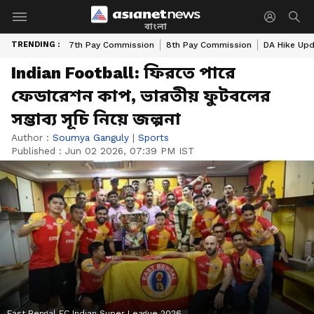
বাংলা
TRENDING :
7th Pay Commission
8th Pay Commission
DA Hike Up
Indian Football: ফিরতে পারে
ফেডারেশন কাপ, ভারতীয় ফুটবলের
সম্ভাব্য সূচি নিয়ে জল্পনা
Author :
Soumya Ganguly
|
Sports
Published :
Jun 02 2026, 07:39 PM IST
East Bengal FC Indian Super League 2026