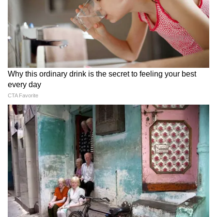
Related Articles
East Bengal: 'সমর্থকদের জন্য খুব খুশি,'
ইস্টবেঙ্গলকে অভিনন্দন কার্লেস কুয়াদ্রাতের
SRK KKR Ownership: ক্রিকেট
FIFA World Cup 2026: কোন
পছন্দই করতেন না SRK! কীভাবে
দল জিতবে এবারের বিশ্বকাপ?
East Bengal FC: মাঠে ট্রফি, গ্যালারিতে আবেগ,
২০০৮ সালে কেকেআর দলের
আগাম জানিয়ে দিল অপটা
আইএসএল জয়ের পর লেসলি ক্লডিয়াস সরণিতে
মালিক শাহরুখ? ফাঁস করলেন
সুপারকম্পিউটার
উৎসব
ললিত মোদী
আরও খবরের আপডেট পেতে চোখ রাখুন
আমাদের হোয়াটসঅ্যাপ চ্যানেলে, ক্লিক করুন
এখানে।