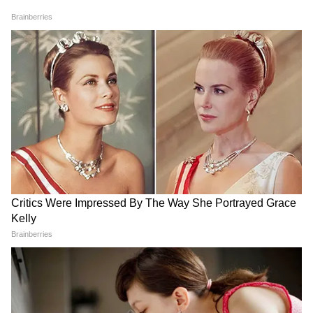
DOWNLOAD APP
RECOMMENDED STORIES
IPL Window: তাপপ্রবাহ, বৃষ্টি
FIFA World Cup 2026: ফ্রান্স
এড়ানোই লক্ষ্য, আইপিএল-এর
দলে নেই, অন্য দেশের হয়ে
সময় বদলের পরিকল্পনা
বিশ্বকাপে জিনেদিন জিদানের
ছেলে