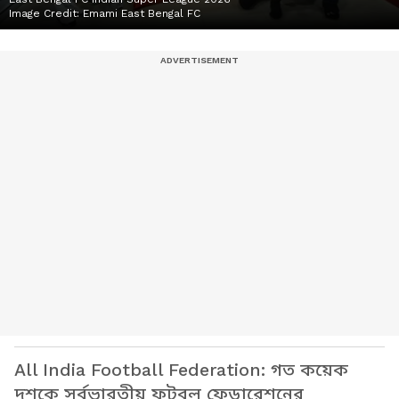
Image Credit:
Emami East Bengal FC
All India Football Federation: গত কয়েক
দশকে সর্বভারতীয় ফুটবল ফেডারেশনের