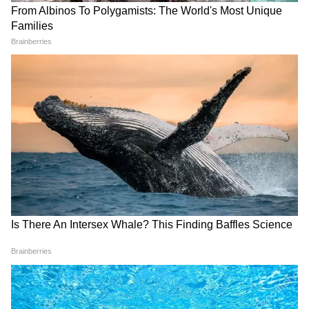
LATEST VIDEOS
Dilip Ghosh: 'কেউ তৃণমূলীদের দলে নিলে
সে সাসপেন্ড হবে', বিজেপি নেতাদের কড়া
বার্তা দিলীপের
Suvendu Adhikari: ভবানীপুরের গুরুদ্বারে
গিয়ে বড় কথা মুখ্যমন্ত্রী শুভেন্দুর, হৃদয়
ছুঁলেন শিখদের