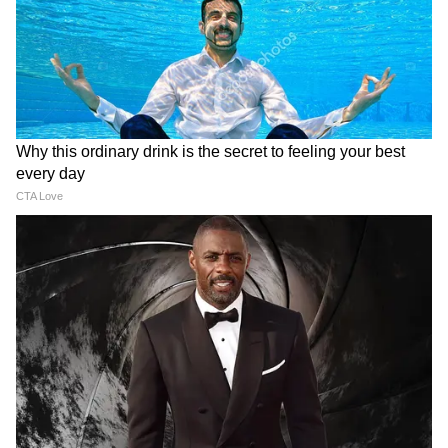
LATEST VIDEOS
Dilip Ghosh: 'কেউ তৃণমূলীদের দলে নিলে
সে সাসপেন্ড হবে', বিজেপি নেতাদের কড়া
বার্তা দিলীপের
Suvendu Adhikari: ভবানীপুরের গুরুদ্বারে
গিয়ে বড় কথা মুখ্যমন্ত্রী শুভেন্দুর, হৃদয়
ছুঁলেন শিখদের