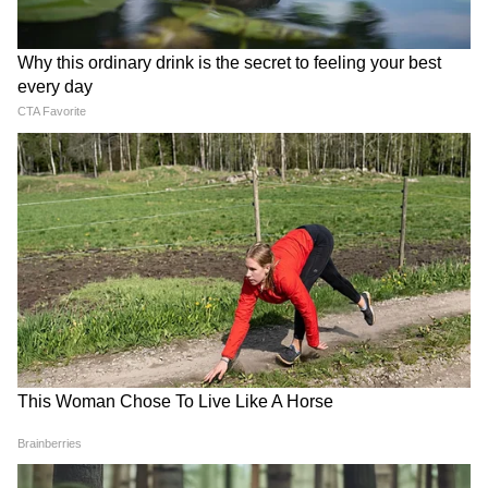
সে সাসপেন্ড হবে', বিজেপি নেতাদের কড়া
বার্তা দিলীপের
Suvendu Adhikari: ভবানীপুরের গুরুদ্বারে
গিয়ে বড় কথা মুখ্যমন্ত্রী শুভেন্দুর, হৃদয়
ছুঁলেন শিখদের