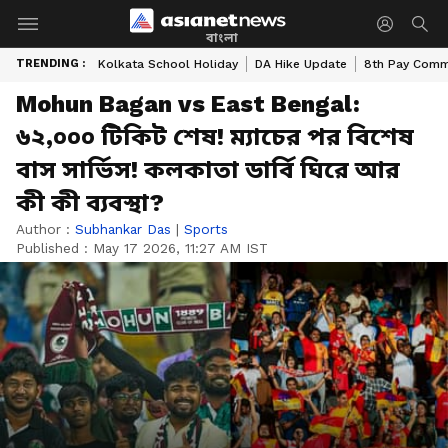
বাংলা
TRENDING :
Kolkata School Holiday
DA Hike Update
8th Pay Comm
Mohun Bagan vs East Bengal:
৬২,০০০ টিকিট শেষ! ম্যাচের পর বিশেষ
বাস সার্ভিস! কলকাতা ডার্বি ঘিরে আর
কী কী ব্যবস্থা?
Author :
Subhankar Das
|
Sports
Published :
May 17 2026, 11:27 AM IST