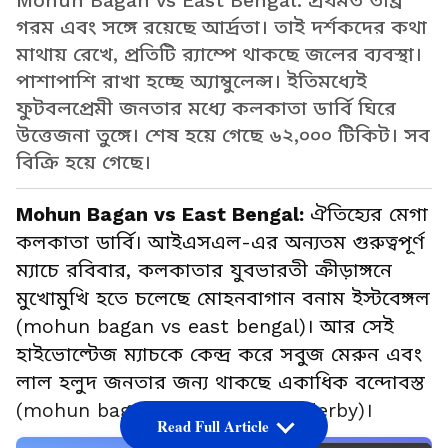
Mohun Bagan vs East Bengal: প্রথমত তীব্র
গরম এবং সঙ্গে রয়েছে আর্দ্রতা। তাই দর্শকদের কথা
মাথায় রেখে, প্রতিটি র‍্যাম্পে থাকছে জলের ব্যবস্থা।
পাশাপাশি রাখা হচ্ছে অ্যাম্বুলেন্স। ইতিমধ্যেই
ফুটবলপ্রেমী জনতার মধ্যে কলকাতা ডার্বি ঘিরে
উত্তেজনা তুঙ্গে। শেষ হয়ে গেছে ৬২,০০০ টিকিট। সব
বিক্রি হয়ে গেছে।
Mohun Bagan vs East Bengal:
ঐতিহ্যের মেগা
কলকাতা ডার্বি। আইএসএল-এর অন্যতম গুরুত্বপূর্ণ
ম্যাচে রবিবার, কলকাতার যুবভারতী ক্রীড়াঙ্গনে
মুখোমুখি হতে চলেছে মোহনবাগান বনাম ইস্টবেঙ্গল
(mohun bagan vs east bengal)। আর সেই
হাইভোল্টেজ ম্যাচকে কেন্দ্র করে সবুজ মেরুন এবং
লাল হলুদ জনতার জন্য থাকছে একাধিক বন্দোবস্ত
(mohun bagan vs east bengal derby)।
Read Full Article