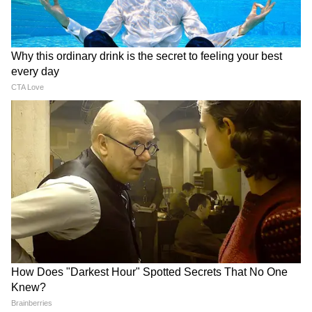
Sumit Roy News: ২ মাস কোথায় লুকিয়ে
ছিলেন? 'রহস্যজনক' জবাব দিলেন সুমিত
রায়!