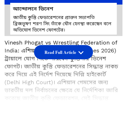
আন্দোলনে ভিনেশ
জাতীয় কুস্তি ফেডারেশনের প্রাক্তন সভাপতি
ব্রিজভূষণ শরণ সিং তাঁকে যৌন হেনস্থা করেছেন বলে
অভিযোগ ভিনেশ ফোগটের।
Vinesh Phogat vs Wrestling Federation of
India: এশিয়ান গেমসের (Asian Games 2026)
Read Full Article
ট্রায়ালে যোগ দিতে পারবেন কুস্তিগীর ভিনেশ
ফোগট। জাতীয় কুস্তি ফেডারেশনের সিদ্ধান্ত নাকচ
করে দিয়ে এই নির্দেশ দিয়েছে দিল্লি হাইকোর্ট
(Delhi High Court)। এশিয়ান গেমসের জন্য
ভারতীয় দল নির্বাচনের ক্ষেত্রে যে নির্দেশিকা জারি
করেছে জাতীয় কুস্তি ফেডারেশন, সেই সিদ্ধান্ত
বদলে দিয়েছে আদালত। দুই বিচারপতির বেঞ্চ কুস্তি
ফেডারেশনকে ভর্ৎসনা করে বলেছে, ভিনেশের
২০২৪
বিরুদ্ধে প্রতিহিংসামূলক আচরণ করা হয়েছে। এ