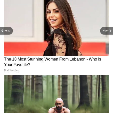
সিংয়ের (Brij Bhushan Sharan Singh) বিরুদ্ধে
আন্দোলন শুরু করেন
ভিনেশ
। তারপর থেকেই
মাঠের বাইরে তাঁর লড়াই চলছে। সেই লড়াইয়ে
আদালতকে পাশে পেলেন এই কুস্তিগীর। ফলে তিনি
PREV
NEXT
স্বস্তিতে।
DOWNLOAD APP
RECOMMENDED STORIES