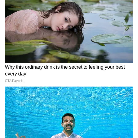
বিস্ফোরক দাবি ভিনেশ ফোগটের
আরও খবরের আপডেট পেতে চোখ রাখুন
আমাদের হোয়াটসঅ্যাপ চ্যানেলে, ক্লিক করুন
এখানে।
LATEST VIDEOS
Tapas Roy: TMC আমলে শিল্পে কী
হয়েছিল? শিল্প নিয়ে মন্ত্রী তাপসের
বিস্ফোরক দাবি!