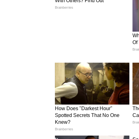
যাবে। স্যামসাং-এর তৈরি নতুন থ্রি-
stacked image sensor) ব্যবহা
ছবি তোলা যায়, তার জন্য টেলিফোট
হচ্ছে।
নতুন A20 চিপ এবং C2 মডেম
iPhone 18 Pro সিরিজে শক্তি জোগাব
চিপের ফলে ফোনের পারফরম্যান্স ১৫ শ
শতাংশ কমবে বলে রিপোর্ট। নতুন 
5G) সাপোর্ট এবং উন্নত স্যাটেলাইট 
মোবাইল নেটওয়ার্ক নেই, সেখানেও স্য
আনতে পারে Apple।
দাম কি বাড়বে?
বাজার বিশেষজ্ঞরা মনে করছেন, ভা
বর্তমান মডেলগুলোর তুলনায় দাম প্র