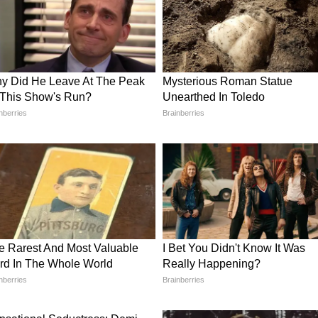
লেয়ার স্ট্যাকড ইমেজ সেন্সরও (three-layer
র করা হতে পারে। কম আলোতেও যাতে আরও ভালো
ো ক্যামেরাতেও উন্নতি করা হবে বলে আশা করা
ে নতুন A20 চিপ। ২ ন্যানোমিটার প্রযুক্তিতে তৈরি এই
তাংশ পর্যন্ত বাড়বে এবং বিদ্যুৎ খরচ প্রায় ৩০
C2 মডেমের মাধ্যমে এম.এম.ওয়েভ ৫জি (mmWave
কানেক্টিভিটি পাওয়া যেতে পারে। ভবিষ্যতে যেখানে
াটেলাইটের মাধ্যমে ইন্টারনেট ব্যবহারের সুবিধা
রতে iPhone 18 Pro সিরিজের দাম বাড়তে পারে।
ায় ৯,৫০০ থেকে ১৪,২০০ টাকা পর্যন্ত বাড়তে পারে