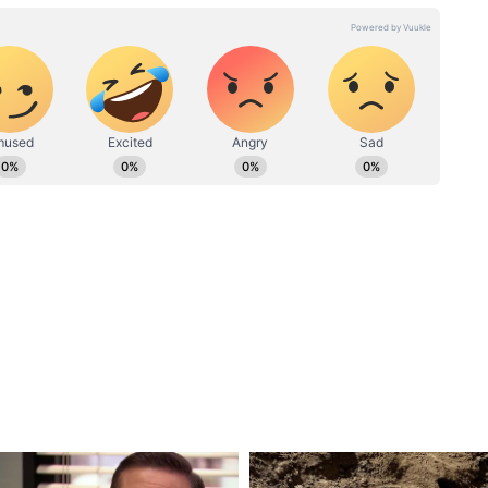
প রেড
iPhone 18 Pro: শীঘ্রই আইফোন ১৮
োন?
প্রো আনছে অ্যাপল, কী কী নয়া
ফিচার-দাম কত হবে?
 আগের মডেলের চেয়ে একটু বেশি মোটা হতে পারে।
রি দেওয়া হতে পারে। নতুন মডেলে ৫,১০০ থেকে
ারি থাকতে পারে। নতুন প্রসেসরের উন্নত
ক্ত হলে চার্জ থাকবে অনেক বেশি সময় ধরে।
চার (variable aperture) সিস্টেম থাকতে পারে বলে
নিয়ন্ত্রণ করে আরও ভালো ডেপথ এফেক্ট পাওয়া