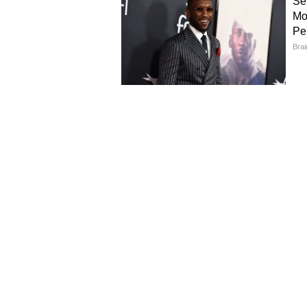
বলে খবর। এর প্রধান কারণ হিসেবে মেম
রুপির মূল্যের পতনকে ধরা হচ্ছে।
তবে Apple হয়তো বেস স্টোরেজ মডে
বেশি দাম বাড়তে পারে উচ্চ স্টোর
কিন্তু ফাঁস হওয়া রিপোর্ট আর বিশেষজ
নিশ্চিতভাবে জানতে Apple-এর আনু