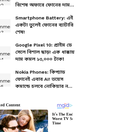
বিশেষ অফারে ফোনের দাম
শুনলে চমকে যাবেন
Smartphone Battery: এই
একটা ভুলেই ফোনের ব্যাটারি
শেষ!
Google Pixel 10: প্রাইম ডে
সেলে বিশাল ছাড়! এক ধাক্কায়
দাম কমল ১৩,০০০ টাকা
Nokia Phones: কিপ্যাড
ফোনেই এবার AI! ভয়েস
কমান্ডে চলবে নোকিয়ার নতুন
৪টি ফোন