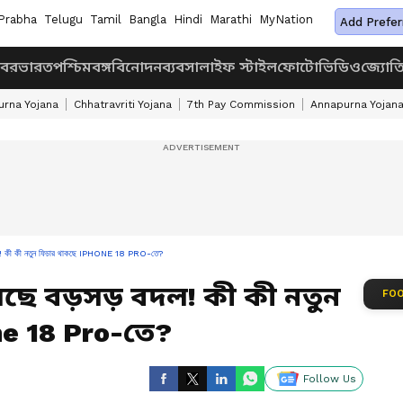
Prabha
Telugu
Tamil
Bangla
Hindi
Marathi
MyNation
Add Prefer
খবর
ভারত
পশ্চিমবঙ্গ
বিনোদন
ব্যবসা
লাইফ স্টাইল
ফোটো
ভিডিও
জ্যোত
rna Yojana
Chhatravriti Yojana
7th Pay Commission
Annapurna Yojan
 কী কী নতুন ফিচার থাকছে IPHONE 18 PRO-তে?
ছে বড়সড় বদল! কী কী নতুন
FOO
e 18 Pro-তে?
Follow Us