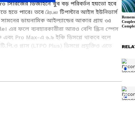
 Pro সিরিজের ডিজাইনে খুব বড় পরিবর্তন হয়তো হবে
 হতে পারে। তবে பிரபல টিপস্টার আইস ইউনিভার্স
 সামনের ডায়নামিক আইল্যান্ডের আকার প্রায় ৩৫
e। এর ফলে ব্যবহারকারীরা আরও বেশি স্ক্রিন স্পেস
ি এবং Pro Max-এ ৬.৯ ইঞ্চি ডিসপ্লে থাকবে বলে
ি.পি.ও প্লাস (LTPO Plus) ডিসপ্লে প্রযুক্তিও এতে
RELA
তায় স্নাতক হওয়ার পর রবীন্দ্রভারতী থেকে স্নাতকোত্তর ডিগ্রি
শিয়ানেট নিউজ বাংলায় সিনিয়র সাব এডিটর হিসেবে যোগ দেন।
ের সাংবাদিক। যোগাযোগ:
ws.in