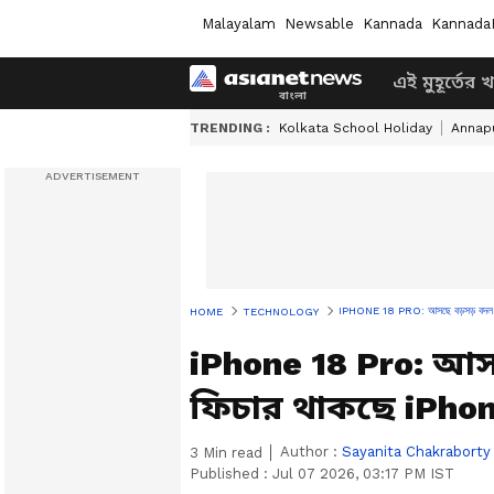
Malayalam
Newsable
Kannada
Kannada
এই মুহূর্তের 
TRENDING :
Kolkata School Holiday
Annapu
IPHONE 18 PRO: আসছে বড়সড় বদল!
HOME
TECHNOLOGY
iPhone 18 Pro: আস
ফিচার থাকছে iPhon
Author :
Sayanita Chakraborty
3
Min read
Published :
Jul 07 2026, 03:17 PM IST