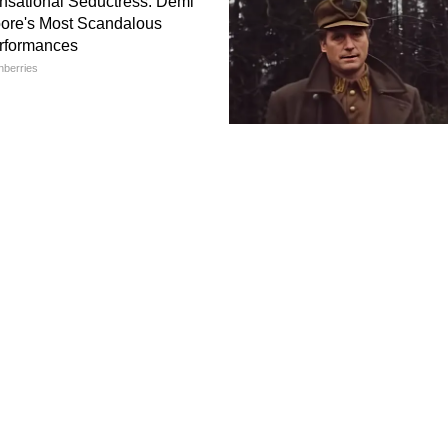
রি কম্পোনেন্টের দাম বৃদ্ধি এবং ডলারের مقابل
লগুলোর দাম কিছুটা কম রাখার চেষ্টা করতে পারে।
েজ মডেলগুলোর। তবে মনে রাখতে হবে, এই সব তথ্যই
্ঞদের অনুমান। চূড়ান্ত ফিচার এবং দাম সম্পর্কে
ষ্ঠানিক ঘোষণার জন্য অপেক্ষা করতে হবে।