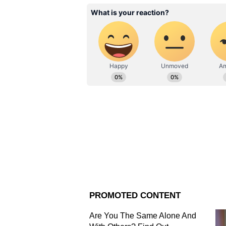
Related Articles
iPhone 18 Pro: নতুন ডি
রঙে আসছে অ্যাপলের ফ
জল্পনা তুঙ্গে
ফোন মোটা হবে, ব্যাটারি হবে বড়
শোনা যাচ্ছে, iPhone 18 Pro Max
এর কারণ হল, এতে আরও বড় ব্যাটা
৫,২০০ এমএএইচ (mAh) ক্ষমতার ব্যাট
কার্যকারিতার সঙ্গে বড় ব্যাটারি যু
ক্যামেরায় বড় চমক
মূল ক্যামেরায় ভ্যারিয়েবল অ্যাপার
খবর। এর সাহায্যে আলোর পরিমাণ 