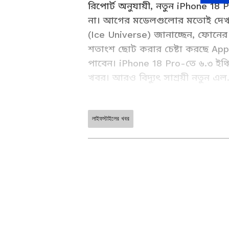
রিপোর্ট অনুযায়ী, নতুন iPhone 18
না। আগের মডেলগুলোর মতোই দেখতে
(Ice Universe) জানাচ্ছেন, ফোনের
শতাংশ ছোট করার চেষ্টা করছে Appl
পাবেন। iPhone 18 Pro-তে ৬.৩ ইঞ্চ
খবর। আরও বিদ্যুৎ সাশ্রয়ী নতুন এল.ট
ব্যবহার করা হতে পারে।
লাইফস্টাইলের খবর
ABOUT THE AUTHOR
Sayanita Chakraborty
SC
কলকাতা বিশ্ববিদ্যালয় থেকে সাংবাদিক
অর্জন। ২০১২ সালে সাংবাদিকতায় হাতেখড়ি। প্রিন্ট মিডিয়া দিয়ে কর্মজীবন শুরু। এরপর নিউজ পোর্টালে পা
রাখা। ২০২১ সালের অক্টোবর মাসে এ
তিনি বিনোদন ও লাইফস্টাইল বিভাগ
sayanita.chakraborty@asianetne