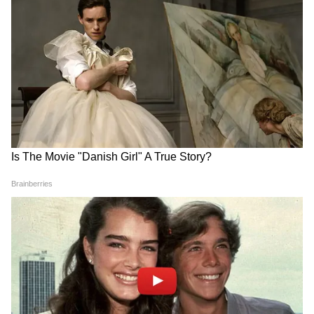
Image Credit :
X- @AakashGourX
২. স্যামসাং গ্যালাক্সি F05
আপনি যদি ব্র্যান্ড ভ্যালুকে গুরুত্ব দেন, তবে
স্যামসাং গ্যালাক্সি F05 একটি সেরা পছন্দ হতে
পারে। এতে 6.74 ইঞ্চির এলসিডি স্ক্রিন রয়েছে। ছবি
ও ভিডিও কলের জন্য একটি ৫০এমপি প্রাইমারি
ক্যামেরা এবং ৮এমপি ফ্রন্ট ক্যামেরা দেওয়া হয়েছে।
ফোনটি মিডিয়াটেক হেলিও G85 প্রসেসরে চলে
এবং এটিতে ৫,০০০ mAh-এর বড় ব্যাটারি রয়েছে।
একবার চার্জ দিলে সারাদিন নিশ্চিন্ত। হ্যান্ডসেটটির
দাম হল ৬,৪৯৯ টাকা।
4
7