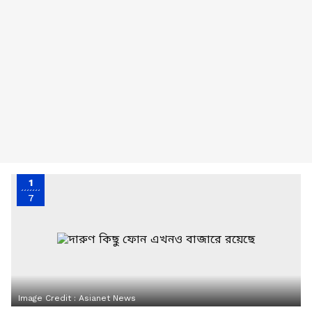
1
7
Image Credit :
Asianet News