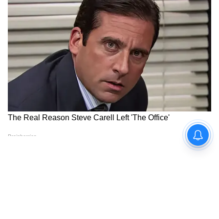
5
7
Image Credit :
Infinix Website
৪. ইনফিনিক্স স্মার্ট 8 HD
বাজেট ফ্রেন্ডলি ফোনের কথা উঠলেই ইনফিনিক্সের
নাম আসে। ইনফিনিক্স স্মার্ট 8 HD ফোনটিতে
রয়েছে ৬.৬ ইঞ্চির IPS ডিসপ্লে। এই দামে 90Hz
রিফ্রেশ রেট একটি বড় আকর্ষণ, যা স্ক্রিনকে খুব
মসৃণ রাখে। এতে ১৩ এমপি প্রাইমারি ক্যামেরা এবং
৮ এমপি সেলফি ক্যামেরা রয়েছে। ইউনিসক T606