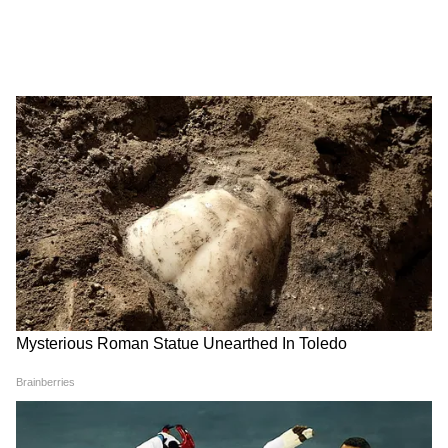
Image Credit :
Filkart
১. মোটোরোলা মোটো G05
বাজেট রেঞ্জে মোটোরোলা মোটো G05 একটি
সুপার অপশন। এই ফোনটিতে রয়েছে ৬.৬৭ ইঞ্চির
IPS ডিসপ্লে। যা ৯০ হার্জ রিফ্রেশ রেট সাপোর্ট করে।
ফলে, স্ক্রোলিং হবে বেশ মসৃণ। ফোনের পিছনে
রয়েছে ৫০এমপি প্রাইমারি ক্যামেরা এবং সেলফির
জন্য ৮ এমপি ফ্রন্ট ক্যামেরা। মিডিয়াটেক হেলিও
G81 আলট্রা প্রসেসর থাকায় দৈনন্দিন কাজ
অনায়াসে করা যাবে। এর দাম ৭,২৯৯ টাকা।