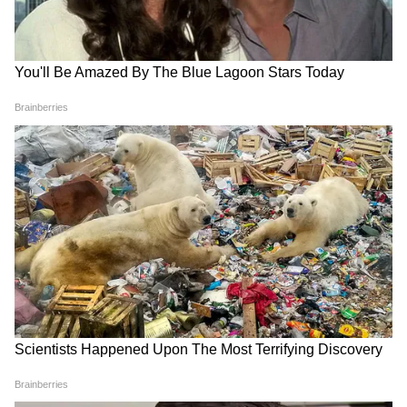
Image Credit :
Flipkart Website
৩. রেডমি A5 4G
দৈনন্দিন কাজের জন্য একটি নির্ভরযোগ্য ফোন
চাইলে রেডমি A5 4G দেখতে পারেন। এই
ফোনটিতে ৬.৮ ইঞ্চির একটি বড় IPS ডিসপ্লে
রয়েছে। যা বড় স্ক্রিন পছন্দ করা ব্যবহারকারীদের
জন্য দারুণ। এটিতে ৩২ এমপি প্রাইমারি ক্যামেরা
এবং সেলফির জন্য ৮ এমপি ক্যামেরা দেওয়া
হয়েছে। ইউনিসক T7250 প্রসেসরটি ভারী
গেমিংয়ের জন্য না হলেও, চ্যাটিং বা ভিডিও
স্ট্রিমিংয়ের মতো সাধারণ কাজ ভালোভাবে
সামলাতে পারে। ফোনটির দাম ৭,৯৯৯ টাকা।