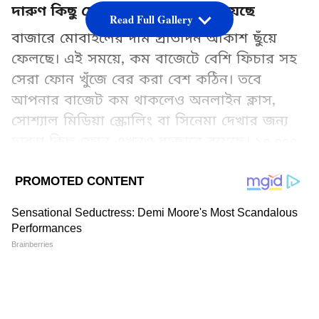
দারুণ কিছু ফোন এখনও বাজারে রয়েছে
Read Full Gallery
বাজারে মোবাইলের দাম প্রতিদিন আকাশ ছুঁয়ে
ফেলছে। এই সময়ে, কম বাজেটে বেশি ফিচার সহ
সেরা ফোন খুঁজে বের করা বেশ কঠিন। তবে
আপনার বাজেট কম থাকলেও অনলাইন ক্লাস,
সোশ্যাল মিডিয়া স্ক্রোলিং বা সিনেমা দেখার জন্য
দারুণ কিছু ফোন এখনও বাজারে রয়েছে। ১০,০০০
টাকার কমে পাওয়ারফুল পারফরম্যান্স, দুর্দান্ত
ব্যাটারি লাইফ এবং ভালোমানের ক্যামেরা সহ সেরা
কয়েকটি স্মার্টফোনের তালিকা দেখে নিন।
Add Asianetnews Bangla as a Preferred
Source
2
7