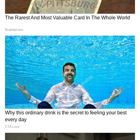
Related Articles
Motorola Smartphones: ভারতের শীর্ষ ৫টি
স্মার্টফোন ব্র্যান্ডের তালিকায় মোটোরোলা, দুটি মডেলে
বিশেষ অফার?
Motorola Smartphones: বাজার কাঁপাতে তৈরি
মোটোরোলা, এসে গেল দুটি নতুন স্মার্টফোন! শক্তিশালী
ব্যাটারি এবং দামেও কম
3
7