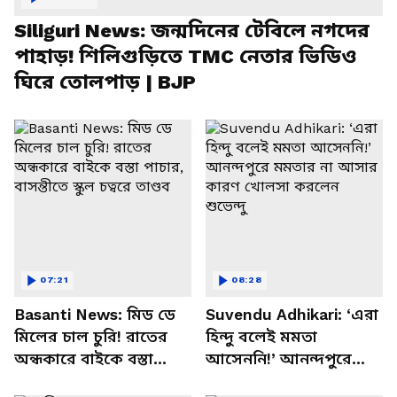
Siliguri News: জন্মদিনের টেবিলে নগদের
পাহাড়! শিলিগুড়িতে TMC নেতার ভিডিও
ঘিরে তোলপাড় | BJP
07:21
08:28
Basanti News: মিড ডে
Suvendu Adhikari: ‘এরা
মিলের চাল চুরি! রাতের
হিন্দু বলেই মমতা
অন্ধকারে বাইকে বস্তা
আসেননি!’ আনন্দপুরে
পাচার, বাসন্তীতে স্কুল
মমতার না আসার কারণ