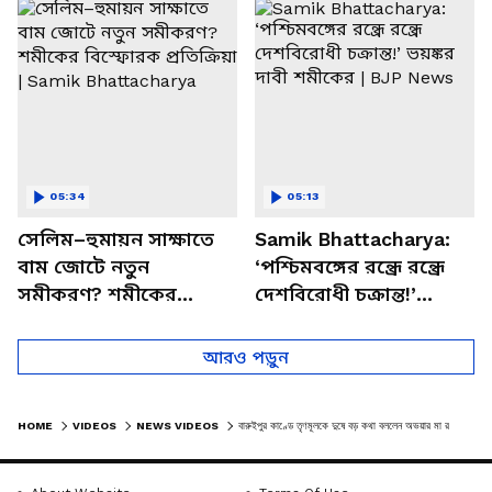
চত্বরে তাণ্ডব
খোলসা করলেন শুভেন্দু
05:34
05:13
সেলিম–হুমায়ন সাক্ষাতে
Samik Bhattacharya:
বাম জোটে নতুন
‘পশ্চিমবঙ্গের রন্ধ্রে রন্ধ্রে
সমীকরণ? শমীকের
দেশবিরোধী চক্রান্ত!’
বিস্ফোরক প্রতিক্রিয়া |
ভয়ঙ্কর দাবী শমীকের |
Samik Bhattacharya
BJP News
আরও পড়ুন
HOME
VIDEOS
NEWS VIDEOS
বারুইপুর কাণ্ডে তৃণমূলকে দুষে বড় কথা বললেন অভয়ার মা রত্না দেবনাথ | RATNA DEBNATH | BARUIPUR CASE