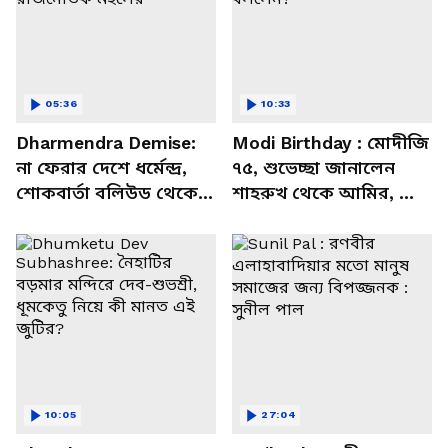
05:36
10:33
Dharmendra Demise:
Modi Birthday : মোদীজি
না ফেরার দেশে ধর্মেন্দ্র,
৭৫, শুভেচ্ছা জানালেন
শোকবার্তা বলিউড থেকে
শাহরুখ থেকে আমির, কী
রাজনৈতিক মহলের
বললেন?
10:05
27:04