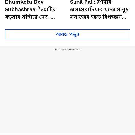
Dhumketu Dev
Sunil Pal : রণবীর
Subhashree: নৈহাটির
এলাহাবাদিয়ার মতো মানুষ
বড়মার মন্দিরে দেব-
সমাজের জন্য বিপজ্জনক :
শুভশ্রী, ধূমকেতু নিয়ে কী
সুনীল পাল
মানত এই জুটির?
আরও পড়ুন