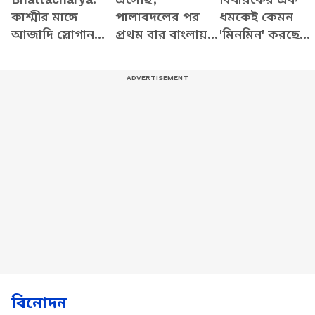
কাশ্মীর মাঙ্গে
পালাবদলের পর
ধমকেই কেমন
আজাদি স্লোগান
প্রথম বার বাংলায়
'মিনমিন' করছে
তুললে একটাও মার
এসে জানালেন
ঠিকাদার, মুহূর্তে
বাইরে পরবে না,
সাধ্বী ঋতম্ভরা
বদলে গেল ছবি!
Gen Zকে সতর্ক
শমীকের
বিনোদন