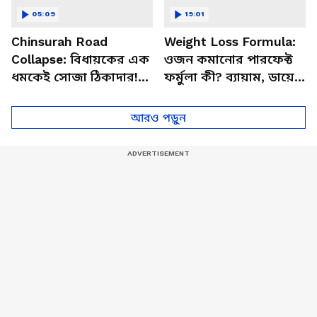
05:09
19:01
Chinsurah Road
Weight Loss Formula:
Collapse: বিধায়কের এক
ওজন কমানোর পারফেক্ট
ধমকেই সোজা ঠিকাদার!
ফর্মুলা কী? ব্যায়াম, ডায়েট
চুঁচুড়ায় কাজের নামে
ও লাইফস্টাইল নিয়ে দুর্দান্ত
জালিয়াতি?
টিপস
আরও পড়ুন