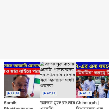
22:58
07:22
05:10
Samik
'আতঙ্ক মুক্ত বাংলায়
Chinsurah |
Bhattacharya:
এসেছি',
বিধায়কের এক