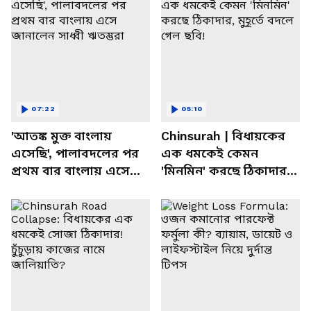
07:22
05:10
'আতঙ্ক মুক্ত বাংলায়
Chinsurah | বিধায়কের
এসেছি', পালাবদলের পর
এক ধমকেই কেমন
প্রথম বার বাংলায় এসে
'মিনমিন' করছে ঠিকাদার,
জানালেন সাধ্বী ঋতম্ভরা
মুহূর্তে বদলে গেল ছবি!