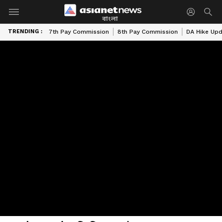
বাংলা
TRENDING :
7th Pay Commission
8th Pay Commission
DA Hike Up