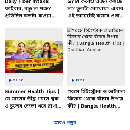
Daily Fiber Intake:
GYM করেও ওজন কমছে
ফাইবার, বন্ধু না শত্রু?
না? ভুলটা কোথায়? এবার
প্রতিদিন কতটা খাওয়া
এই ডায়েটেই কমবে ওজন!
উচিত জানেন? | Bangla
| Summer Weight Gain
Health Tips
Problem | Diet
22:47
19:27
Summer Health Tips |
গরমে হিটস্ট্রোক ও ভাইরাল
মে মাসের তীব্র গরমে ত্বক
ফিভার থেকে বাঁচার উপায়
ও চুলের জেল্লা ধরে রাখার
কী? | Bangla Health
ম্যাজিক উপায়!
Tips | Dietitian Advice
আরও পড়ুন