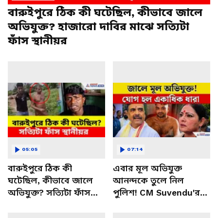
বারুইপুরে ঠিক কী ঘটেছিল, কীভাবে জালে
অভিযুক্ত? হাজারো দাবির মাঝে সত্যিটা
ফাঁস স্থানীয়র
05:05
07:14
বারুইপুরে ঠিক কী
এবার মূল অভিযুক্ত
ঘটেছিল, কীভাবে জালে
আনন্দকে তুলে নিল
অভিযুক্ত? সত্যিটা ফাঁস
পুলিশ! CM Suvendu'র
স্থানীয়র | Baruipur Case
কথা মতই যোগ হল
একাধিক ধারা! | Baruipur