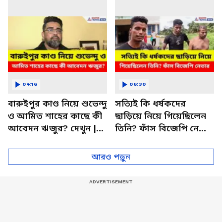
Update
04:16
06:30
বারুইপুর কাণ্ড নিয়ে শুভেন্দু
সত্যিই কি ধর্ষকদের
ও আমিত শাহের কাছে কী
ছাড়িয়ে নিয়ে গিয়েছিলেন
আবেদন ঋজুর? দেখুন |
তিনি? ফাঁস বিজেপি নেতার
Riju Dutta | Baruipur
শান্তনু মণ্ডলের | Baruipur
Case
Case
আরও পড়ুন