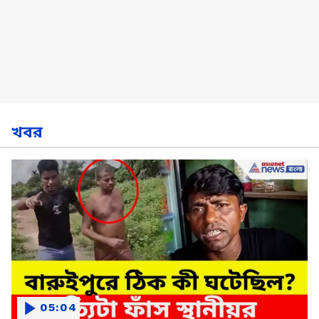
খবর
05:04