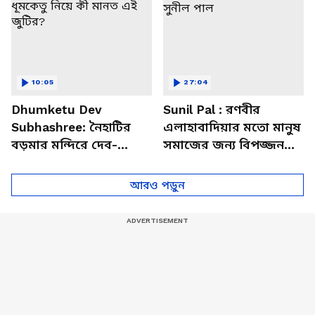
10:05
27:04
Dhumketu Dev
Sunil Pal : রণবীর
Subhashree: নৈহাটির
এলাহাবাদিয়ার মতো মানুষ
বড়মার মন্দিরে দেব-
সমাজের জন্য বিপজ্জনক :
শুভশ্রী, ধূমকেতু নিয়ে কী
সুনীল পাল
মানত এই জুটির?
আরও পড়ুন