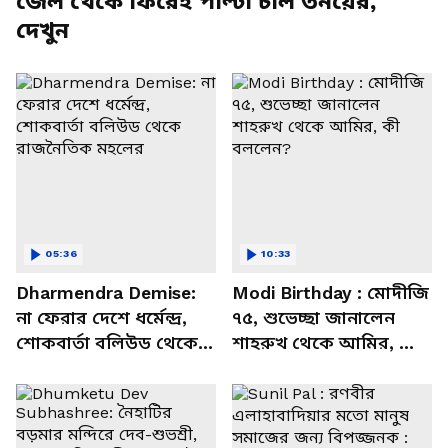
জেল থেকে ফিরেই পাল্টা চাল তনয়ের,
দেখুন
05:36
10:33
Dharmendra Demise:
Modi Birthday : মোদীজি
না ফেরার দেশে ধর্মেন্দ্র,
৭৫, শুভেচ্ছা জানালেন
শোকবার্তা বলিউড থেকে
শাহরুখ থেকে আমির, কী
রাজনৈতিক মহলের
বললেন?