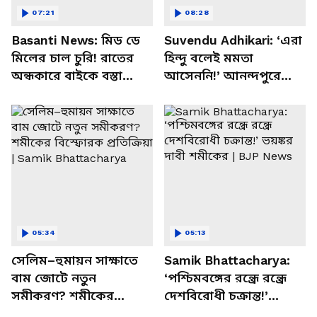
07:21
08:28
Basanti News: মিড ডে
Suvendu Adhikari: ‘এরা
মিলের চাল চুরি! রাতের
হিন্দু বলেই মমতা
অন্ধকারে বাইকে বস্তা
আসেননি!’ আনন্দপুরে
পাচার, বাসন্তীতে স্কুল
মমতার না আসার কারণ
চত্বরে তাণ্ডব
খোলসা করলেন শুভেন্দু
05:34
05:13
সেলিম–হুমায়ন সাক্ষাতে
Samik Bhattacharya:
বাম জোটে নতুন
‘পশ্চিমবঙ্গের রন্ধ্রে রন্ধ্রে
সমীকরণ? শমীকের
দেশবিরোধী চক্রান্ত!’
বিস্ফোরক প্রতিক্রিয়া |
ভয়ঙ্কর দাবী শমীকের |