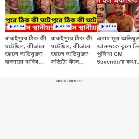
05:04
05:05
07:14
বারুইপুরে ঠিক কী
বারুইপুরে ঠিক কী
এবার মূল অভিযুক্
ঘটেছিল, কীভাবে
ঘটেছিল, কীভাবে
আনন্দকে তুলে ন
জালে অভিযুক্ত?
জালে অভিযুক্ত?
পুলিশ! CM
হাজারো দাবির
সত্যিটা ফাঁস
Suvendu'র কথা
মাঝে সত্যিটা ফাঁস
স্থানীয়র | Baruipur
মতই যোগ হল
স্থানীয়র
Case
একাধিক ধারা! |
Baruipur Updat